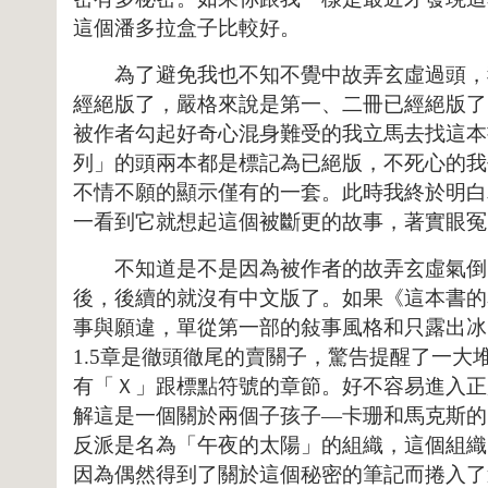
這個潘多拉盒子比較好。
為了避免我也不知不覺中故弄玄虛過頭，我
經絕版了，嚴格來說是第一、二冊已經絕版了
被作者勾起好奇心混身難受的我立馬去找這本
列」的頭兩本都是標記為已絕版，不死心的我
不情不願的顯示僅有的一套。此時我終於明白
一看到它就想起這個被斷更的故事，著實眼冤
不知道是不是因為被作者的故弄玄虛氣倒了
後，後續的就沒有中文版了。如果《這本書的
事與願違，單從第一部的敍事風格和只露出冰
1.5
章是徹頭徹尾的賣關子，驚告提醒了一大
有「Ｘ」跟標點符號的章節。好不容易進入正
解這是一個關於兩個子孩子
—
卡珊和馬克斯的
反派是名為「午夜的太陽」的組織，這個組織
因為偶然得到了關於這個秘密的筆記而捲入了