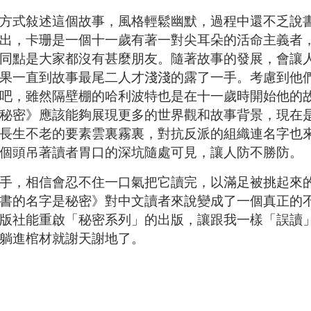
式敍述這個故事，風格輕鬆幽默，過程中還不乏說
出，卡珊是一個十一歲有著一對尖耳朵的活命主義者
同點是大家都沒有甚麼朋友。隨著故事的發展，會讓
果一直到故事最尾二人才淺淺的露了一手。考慮到他
吧，雖然隔壁棚的哈利波特也是在十一歲時開始他的
秘密》應該能夠展現更多的世界觀和故事背景，現在
長生不老的要素雲裏霧裏，對抗反派的組織連名字也
個頭吊著讀者胃口的深坑隨處可見，讓人防不勝防。
，相信會忍不住一口氣把它讀完，以滿足被挑起來
書的名字是秘密》對中文讀者來說變成了一個真正的
版社能重啟「秘密系列」的出版，讓跟我一樣「誤讀
躺進棺材就謝天謝地了。