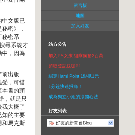
留言板
地圖
的中文版已
加入好友
是秘密》，
「秘密系
站方公告
搜尋系統才
動中，因為
加入PS女孩 組隊瘋搶2百萬
超取登記送咖啡
年前出版
綁定Hami Point 1點抵1元
難受，可惜
1分鐘快速揪痛！
這本書的頭
成為獨立小姐的滾錢心法
錯，就是只
後我大概了
好友列表
已知的主要
珊和馬克斯
好友的新聞台Blog
。