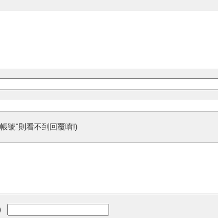
帳號"則看不到回覆唷!)
)