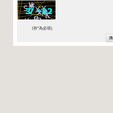
(有*為必填)