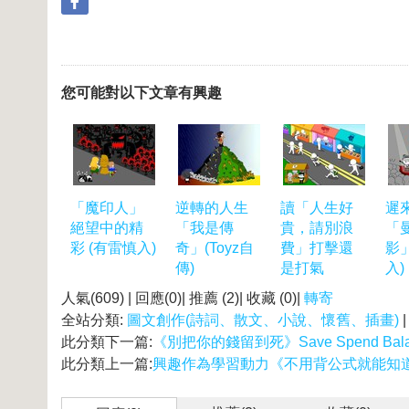
您可能對以下文章有興趣
「魔印人」
逆轉的人生
讀「人生好
遲
絕望中的精
「我是傳
貴，請別浪
「
彩 (有雷慎入)
奇」(Toyz自
費」打擊還
影
傳)
是打氣
入)
人氣(609) | 回應(0)| 推薦 (
2
)| 收藏 (
0
)|
轉寄
全站分類:
圖文創作(詩詞、散文、小說、懷舊、插畫)
此分類下一篇:
《別把你的錢留到死》Save Spend Bala
此分類上一篇:
興趣作為學習動力《不用背公式就能知