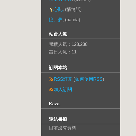
心亂
, (悄悄話)
憶。夢
, (panda)
站台人氣
累積人氣：
128,238
當日人氣：
11
訂閱本站
RSS訂閱
(
如何使用RSS
)
加入訂閱
Kaza
連結書籤
目前沒有資料