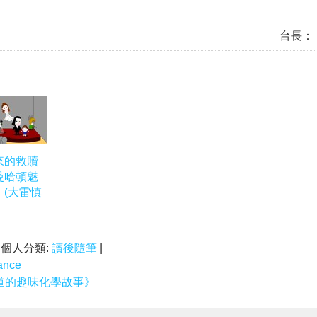
台長：
來的救贖
曼哈頓魅
」(大雷慎
| 個人分類:
讀後隨筆
|
nce
道的趣味化學故事》