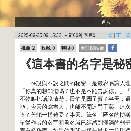
首頁
2025-09-25 09:15:32| 人氣609| 回應0 |
上一篇
|
下一篇
推薦
2
收藏
0
轉貼
0
訂閱站台
《這本書的名字是秘
在說與不說之間的秘密，是最容易讓人理智
「你真的想知道嗎？也不是不能告訴你。」「
不乾脆把話說清楚，最怕是關子賣了半天，還
能，今天的寫書人，也離不開這門手藝。這次
吃了蒼蠅一樣難受了半天。筆名「匿名的博斯
單從作者的名字和書名就已經感到滿滿的關子
密有多秘密。如果你跟我一樣是最近才發現這