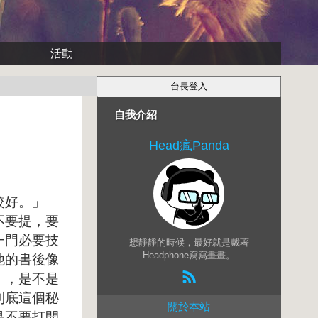
活動
自我介紹
Head瘋Panda
較好。」
不要提，要
一門必要技
想靜靜的時候，最好就是戴著
Headphone寫寫畫畫。
他的書後像
》，是不是
到底這個秘
關於本站
是不要打開