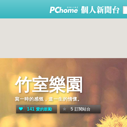
竹室樂園
寫一時的感慨，道一生的情懷。
141
5
愛的鼓勵
訂閱站台