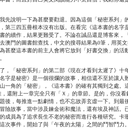
先說明一下為甚麼要勸退。因為這個「秘密系列」
，第三四五冊根本沒有出版。在看完《這本書的名字
書的續作，結果更難受了。不論在誠品還是博客來，
去澳門的圖書館查找，中文的搜尋結果為
0
筆，用英文
為甚麼這本書的前主人會將它放到「好書交換」的活
。
，「秘密系列」的第二部《現在才看到太遲了》十
名字是秘密》是一個很爛的故事，相信還不至於讓人
山一角的「秘密」，《這本書》的確有其獨到之處。
堆，還附上一章完全只有「Ｘ」的章節。是的，你沒看
題後，每推進一點劇情，也不忘故弄玄虛一下。到最
冒險故事，當中涉及鍊金術和魔法，還有埃及神話。
的成員為了追求長生不老的秘密而進行各種研究。卡
這次事件，開始了與「午夜的太陽」之間的鬥智鬥力