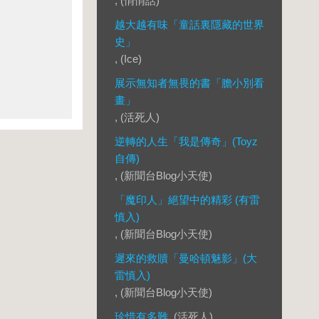
, (悄悄話)
越大越有味「童話裏隱藏的世界
史」
, (Ice)
展示無知者無畏的書「膽小別看
畫」
, (活死人)
逆轉的人生「我是傳奇」(Toyz
自傳)
, (新聞台Blog小天使)
「魔印人」絕望中的精彩 (有雷
慎入)
, (新聞台Blog小天使)
遲來的救贖「曼哈頓魅影」(大
雷慎入)
, (新聞台Blog小天使)
珍惜有多難
, (活死人)