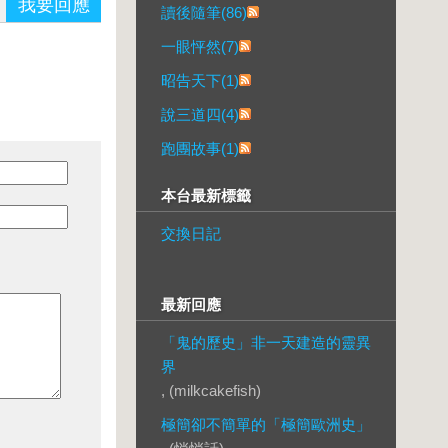
我要回應
讀後隨筆(86)
一眼怦然(7)
昭告天下(1)
說三道四(4)
跑團故事(1)
本台最新標籤
交換日記
最新回應
「鬼的歷史」非一天建造的靈異
界
, (milkcakefish)
極簡卻不簡單的「極簡歐洲史」