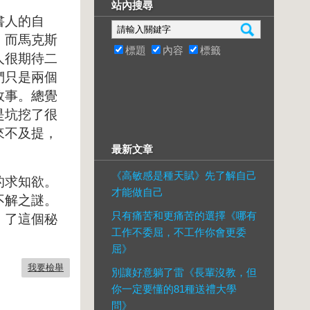
站內搜尋
書人的自
，而馬克斯
標題
內容
標籤
人很期待二
們只是兩個
故事。總覺
是坑挖了很
來不及提，
最新文章
《高敏感是種天賦》先了解自己
的求知欲。
才能做自己
不解之謎。
只有痛苦和更痛苦的選擇《哪有
」了這個秘
工作不委屈，不工作你會更委
屈》
我要檢舉
別讓好意躺了雷《長輩沒教，但
你一定要懂的81種送禮大學
問》