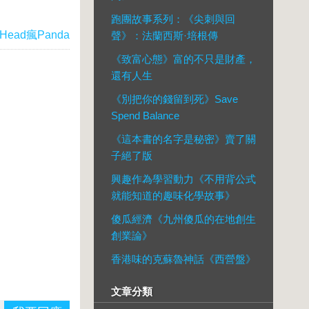
跑團故事系列：《尖刺與回
Head瘋Panda
聲》：法蘭西斯·培根傳
《致富心態》富的不只是財產，
還有人生
《別把你的錢留到死》Save
Spend Balance
《這本書的名字是秘密》賣了關
子絕了版
興趣作為學習動力《不用背公式
就能知道的趣味化學故事》
傻瓜經濟《九州傻瓜的在地創生
創業論》
香港味的克蘇魯神話《西營盤》
文章分類