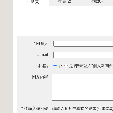
推薦(
2
)
收藏(
0
)
回應(0)
* 回應人：
E-mail：
悄悄話：
否
是 (若未登入"個人新聞台
回應內容：
* 請輸入識別碼：
請輸入圖片中算式的結果(可能為0