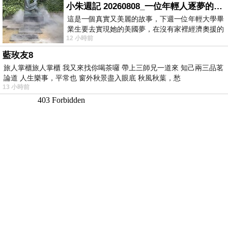
小朱週記 20260808_一位年輕人逐夢的真實故事
這是一個真實又美麗的故事，下週一位年輕大學畢
業生要去實現她的美國夢，在沒有家裡經濟奧援的
12 小時前
情況下，靠著自我努力工作累積出國基
藍玫友8
旅人掌櫃旅人掌櫃 我又來找你喝茶囉 帶上三師兄一道來 知己兩三品茗
論道 人生樂事，平常也 窗外秋景盡入眼底 秋風秋葉，愁
13 小時前