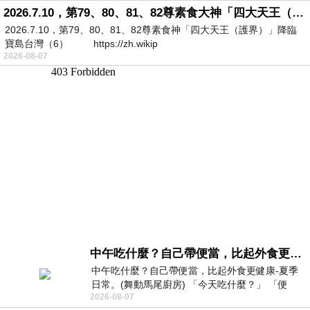
2026.7.10，第79、80、81、82尊素食大神「四大天王（護界）」降臨寶島台灣（6）
2026.7.10，第79、80、81、82尊素食神「四大天王（護界）」降臨
寶島台灣（6） https://zh.wikip
2026-08-07
中午吃什麼？自己帶便當，比起外食更健康-夏季日常。(舞動馬尾廚房)
中午吃什麼？自己帶便當，比起外食更健康-夏季
日常。(舞動馬尾廚房) 「今天吃什麼？」 「便
2026-08-07
當？麵？還是炒飯？」 每天都在選擇