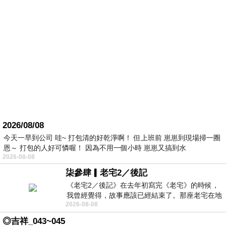
2026/08/08
今天一早到公司 哇~ 打包清的好乾淨啊！ 但上班前 崽崽到現場掃一圈
恩～ 打包的人好可憐喔！ 因為不用一個小時 崽崽又搞到水
2026-08-08
柒參肆▎老宅2／後記
《老宅2／後記》在去年初寫完《老宅》的時候，
我曾經覺得，故事應該已經結束了。那座老宅在地
2026-08-08
震中倒塌，七個人終於離開那片黑暗，
◎吉祥_043~045