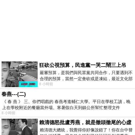
狂砍公視預算，民進黨一哭二鬧三上吊
嚴審預算，是我們與民眾黨共同合作，只要遇到不
合理的預算，當然一定會砍或是凍結，最近文化部
8 小時前
要編列公視和Taiwan plus預算，在110年
春燕---(二)
《 春 燕 》 三、你們唱戲的 春燕考進輔仁大學。平日在學校工讀，晚
上在學校附近的餐廳當外場。寒暑假白天到鎮公所幫忙整理文件
8 小時前
賴清德怒批盧秀燕，就是徹頭徹尾的心虛
賴清德大總統，我覺得你好像說錯了！你在台中替