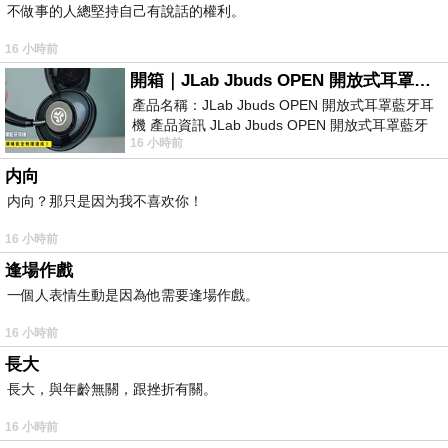
不做事的人總堅持自己有說話的權利。
16 小時前
開箱｜JLab Jbuds OPEN 開放式耳罩藍牙耳機 - 設計美學，輕巧、透氣、環境音全物理達成！
產品名稱：JLab Jbuds OPEN 開放式耳罩藍牙耳
機 產品資訊 JLab Jbuds OPEN 開放式耳罩藍牙
16 小時前
耳機評語：非常有特色，值得喜愛美型工
内向
内向？那只是因为我不喜欢你！
16 小時前
逢場作戲
一個人表情生動是因為他需要逢場作戲。
16 小時前
長大
長大，與年齡無關，跟挫折有關。
16 小時前