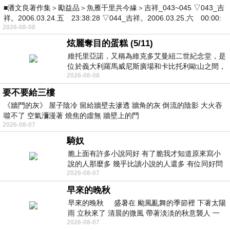
■潘文良著作集＞勵益品＞魚雁千里共今緣＞吉祥_043~045 ▽043_吉
祥。2006.03.24.五 23:38:28 ▽044_吉祥。2006.03.25.六 00:00:
2026-08-08
炫麗奪目的蛋糕 (5/11)
維托里亞諾，又稱為維克多艾曼紐二世紀念堂，是
位於義大利羅馬威尼斯廣場和卡比托利歐山之間，
2026-08-08
用以紀念統一義大利統一後的的第一位國
要不要給三樓
《牆門的灰》 屋子陰冷 留給牆壁去滲透 牆角的灰 倒流的陰影 大火吞
噬不了 空氣瀰漫著 燒焦的虛無 牆壁上的門
2026-08-07
騎奴
脆上面有許多小說同好 有了脆我才知道原來寫小
說的人那麼多 幾乎比讀小說的人還多 有位同好問
2026-08-07
了一個問題 她說為什麼高中文學獎的
早來的晚秋
早來的晚秋 盛暑在 颱風亂舞的季節裡 下著太陽
雨 立秋來了 清晨的微風 帶著淡淡的秋意襲人 一
2026-08-07
下子 又被赤