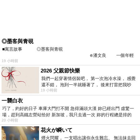
◎墨客與青硯
■寓言故事 ◎墨客與青硯
⊕潘文良 一個年輕
19 小時前
的墨客，在京城的古玩肆裡
2026 父親節快樂
我們一起穿著情侶裝吧， 第一次泡冷水澡， 感覺
還不錯， 泡到一半就睡著了， 後來打雷把我吵
19 小時前
醒， 手
一襲白衣
巧了，約好的日子 車庫大門打不開 急得滿頭大漢 妳已經出門 虛驚一
場，趕到高鐵左營站恰好 新加坡，我只去過一次 妳的行程總是排的
20 小時前
花火が瞬いて
煙火閃耀， 一支唱出讓你永生難忘、 無法抹去回