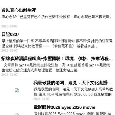
皆以直心出離生死
直心念我生已盡梵行已立所作已辦不受後有，直心念我已斷不復更斷。
2026-08-07
日記0807
早上醒來的第一件事 不跟早餐店阿姨們聊幾句 很不習慣 她們的紅茶還
是全糖 我喝起來比較習慣 ~~~ 《偷偷藏不住》 越看越有趣，
2026-08-07
招牌森雞湯課程腳底+指壓體驗！環境、價格、按摩過程全紀錄，森SPA足體養生館松江館最新價格表
文章目錄 森SPA足體養生館松江館：高CP值舒壓首選 森SPA足體養
生館松江館交通方式與地理位置：捷運出站走路
2026-08-07
我最敬愛的老闆、遠見．天下文化創辦人高希均教授
我最敬愛的老闆、遠見．天下文化創辦人高希均教
授 遠見 HBR 社長楊瑪利 2026.08.06 我最敬愛的
2026-08-07
老闆、遠見．天下文化創辦人高希均教
電影眼眸2026 Eyes 2026 movie
電影眼眸2026 Eyes 2026 movie 導演: 廉智浩 編