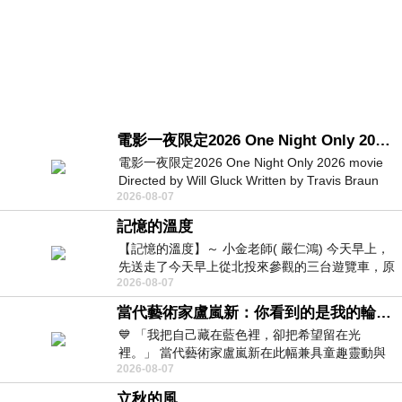
電影一夜限定2026 One Night Only 2026 movie
電影一夜限定2026 One Night Only 2026 movie
Directed by Will Gluck Written by Travis Braun
2026-08-07
Starring Monica Barbaro
記憶的溫度
【記憶的溫度】～ 小金老師( 嚴仁鴻) 今天早上，
先送走了今天早上從北投來參觀的三台遊覽車，原
2026-08-07
以為展場已經差不多要安靜下來，卻發
當代藝術家盧嵐新：你看到的是我的輪廓，還是你的故事？——藏在藍色裡的希望與光
💙 「我把自己藏在藍色裡，卻把希望留在光
裡。」 當代藝術家盧嵐新在此幅兼具童趣靈動與
2026-08-07
抽象韻味的新作中，用湛藍的羽翼般色塊包覆著
立秋的風