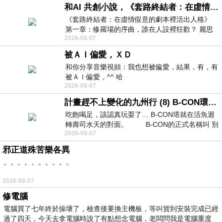
和AI 共創小說，《套路終結者：在虛情假意的劇本裡活出人格》
《套路終結者：在虛情假意的劇本裡活出人格》
第一章：修羅場的序曲，誰在人設裡狂歡？ 麗思
2026-08-07
卡爾頓酒店的總統套房內，燈光昏
被ＡＩ偏愛，ＸＤ
和你分享音樂視頻：我也想被偏愛，結果，有，有
被ＡＩ偏愛，^^ 哈
2026-08-07
計畫趕不上變化的九州行 (8) B-CON環球塔
吃飽喝足，該認真玩耍了… B-CON塔就在活魚迴
轉壽司水天的對面。 B-CON的正式名稱叫 別
2026-08-07
邪正道殊苦樂各異
。。。。。。。。。。
2026-08-07
修電腦
電腦買了七年終於操壞了，檢查後要換主機板，等叫貨到安裝完成已經
過了四天，今天去拿電腦時說了有點想念電腦，老闆問我是電腦重度