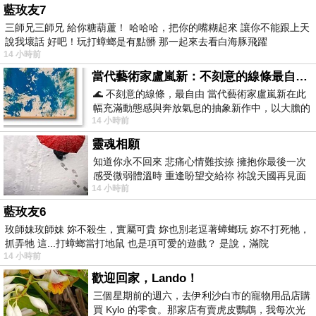
藍玫友7
三師兄三師兄 給你糖葫蘆！ 哈哈哈，把你的嘴糊起來 讓你不能跟上天
說我壞話 好吧！玩打蟑螂是有點髒 那一起來去看白海豚飛躍
14 小時前
當代藝術家盧嵐新：不刻意的線條最自由，讓色彩流動、筆觸自己說話
🌊 不刻意的線條，最自由 當代藝術家盧嵐新在此
幅充滿動態感與奔放氣息的抽象新作中，以大膽的
14 小時前
藍色顏料在白色畫布上揮灑、壓印與流淌
靈魂相願
知道你永不回來 悲痛心情難按捺 擁抱你最後一次
感受微弱體溫時 重逢盼望交給祢 祢說天國再見面
14 小時前
此刻忍淚說別離 他日靈魂再
藍玫友6
玫師妹玫師妹 妳不殺生，實屬可貴 妳也別老逗著蟑螂玩 妳不打死牠，
抓弄牠 這...打蟑螂當打地鼠 也是項可愛的遊戲？ 是說，滿院
14 小時前
歡迎回家，Lando！
三個星期前的週六，去伊利沙白市的寵物用品店購
買 Kylo 的零食。那家店有賣虎皮鸚鵡，我每次光