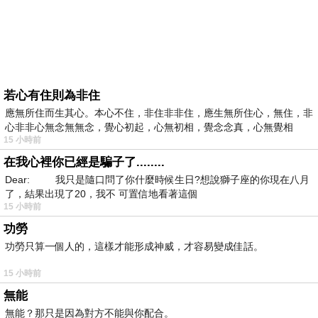
若心有住則為非住
應無所住而生其心。本心不住，非住非非住，應生無所住心，無住，非
心非非心無念無無念，覺心初起，心無初相，覺念念真，心無覺相
15 小時前
在我心裡你已經是騙子了........
Dear: 我只是隨口問了你什麼時候生日?想說獅子座的你現在八月
了，結果出現了20，我不 可置信地看著這個
15 小時前
功勞
功勞只算一個人的，這樣才能形成神威，才容易變成佳話。
15 小時前
無能
無能？那只是因為對方不能與你配合。