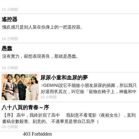
15 小時前
遙控器
愧疚感只是别人装在你身上的一把遥控器。
16 小時前
愚蠢
沒有實力，卻想表現善良，那就是愚蠢。
16 小時前
尿尿小童和血尿的夢
↑GEMINI說它不能做小朋友尿尿的插圖，所以我只
好退而求其次，叫它做「寵物在椅子上，神龕和中
16 小時前
年人臉孔」的畫了。 六月底
八十八頁的青春～序
【序】 高中，我終於寫了高中 我刻意不看電影《夜校女生》，直到
書稿全數殺青。刻意的。 不過畢竟是替自己寫序（
16 小時前