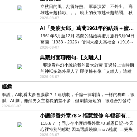
立秋日的風，刮得好熱。 軍事演習，不外出。 高
雄越來越精彩。。。 晚上的夜市越來越熱鬧。 秋
2026-08-07
天的風刮得很熱 夜遊消暑熱。。。
AI「曼波女郎」葛蘭1961年的結婚＋蜜月旅行 #戀上老電影 #葛蘭 #粟子
1961年5月至12月 葛蘭的結婚與蜜月旅行5月04日
葛蘭（1933～2026）偕同未婚夫高福全（1916～
2026-08-07
2004）乘郵輪赴倫敦6月15日於英國倫敦St.S
典藏封面聊兩句-【支離人】
要說看科幻小說給我的最大啟蒙 莫過於上古時期
的神祇多為外星人了 即便擁有像「支離人」這種
2026-08-07
驚世駭俗的神通法門 也未必讀
腦霧
聽說，AI劇看太多會腦霧？！連續劇，千篇一律劇情，一樣的狗血，很
膩...AI 劇，雖然男女主都長的差不多，但劇情短短的，很適合打發時
2026-08-07
小護師番外章78 > 福慧雙修 年輕卻有個老靈魂 ㄑ金剛經〉podcast
115.6.7 ( 同步存小護師番外章78 感恩日記-今天
心裡特別的感動,因為選課燒腦,line A梳爬, 上完失
2026-08-07
智課的她,特來傾