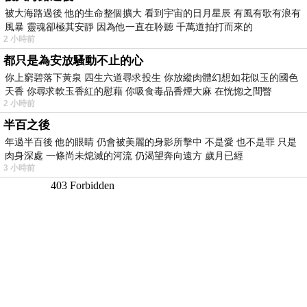
被大海路過後 他的生命整個擴大 看到宇宙的日月星辰 有風有歌有浪有
風暴 靈魂卻極其安靜 因為他一直在聆聽 千萬道拍打而來的
2 小時前
都只是為安放騷動不止的心
你上窮碧落下黃泉 四生六道尋求投生 你放縱肉體幻想如花似玉的國色
天香 你尋求軟玉香紅的慰藉 你吸食毒品香煙大麻 在恍惚之間瞥
2 小時前
半百之後
年過半百後 他的眼睛 仍會被美麗的身影所擊中 不是愛 也不是罪 只是
肉身深處 一條尚未熄滅的河流 仍渴望奔向遠方 歲月已經
3 小時前