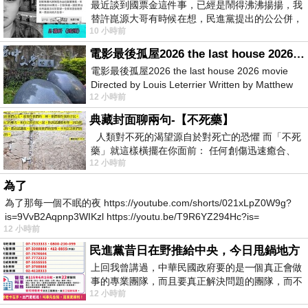
最近談到國票金這件事，已經是鬧得沸沸揚揚，我
替許崑源大哥有時候在想，民進黨提出的公公併，
10 小時前
其實就是想要國庫通黨庫，鬧出最大的醜
電影最後孤屋2026 the last house 2026 movie
電影最後孤屋2026 the last house 2026 movie
Directed by Louis Leterrier Written by Matthew
12 小時前
Robinson Starring Greta Lee Wa
典藏封面聊兩句-【不死藥】
人類對不死的渴望源自於對死亡的恐懼 而「不死
藥」就這樣橫擺在你面前： 任何創傷迅速癒合、
12 小時前
停止衰老、痛覺消失…堪
為了
為了那每一個不眠的夜 https://youtube.com/shorts/021xLpZ0W9g?
is=9VvB2Aqpnp3WIKzl https://youtu.be/T9R6YZ294Hc?is=
12 小時前
民進黨昔日在野推給中央，今日甩鍋地方
上回我曾講過，中華民國政府要的是一個真正會做
事的專業團隊，而且要真正解決問題的團隊，而不
12 小時前
是只會到處甩鍋的雙標團隊，最近民進黨