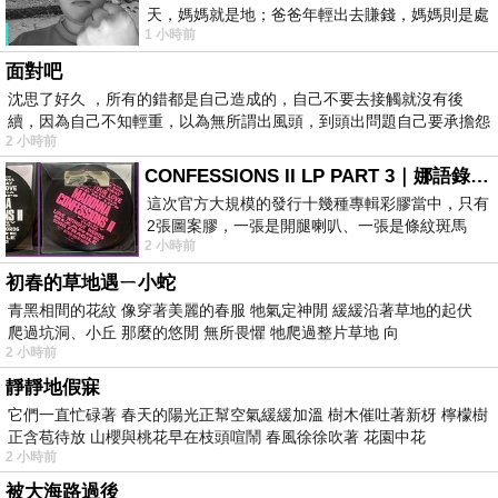
天，媽媽就是地；爸爸年輕出去賺錢，媽媽則是處
1 小時前
理家務，職業不分高低貴賤，只有人品才
面對吧
沈思了好久 ，所有的錯都是自己造成的，自己不要去接觸就沒有後
續，因為自己不知輕重，以為無所謂出風頭，到頭出問題自己要承擔怨
2 小時前
不
CONFESSIONS II LP PART 3｜娜語錄II LP PART 3
這次官方大規模的發行十幾種專輯彩膠當中，只有
2張圖案膠，一張是開腿喇叭、一張是條紋斑馬
2 小時前
版；目前官網上只剩澳洲商店AU STORE
初春的草地遇ㄧ小蛇
青黑相間的花紋 像穿著美麗的春服 牠氣定神閒 緩緩沿著草地的起伏
爬過坑洞、小丘 那麼的悠閒 無所畏懼 牠爬過整片草地 向
2 小時前
靜靜地假寐
它們一直忙碌著 春天的陽光正幫空氣緩緩加溫 樹木催吐著新枒 檸檬樹
正含苞待放 山櫻與桃花早在枝頭喧鬧 春風徐徐吹著 花園中花
2 小時前
被大海路過後