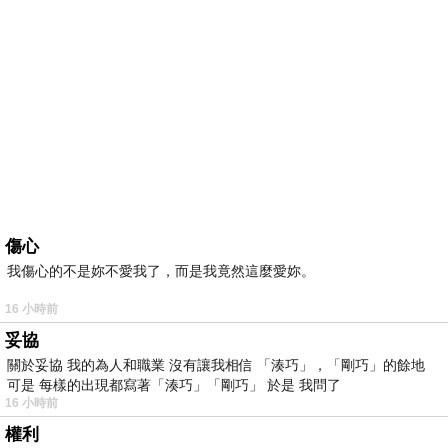
傷心
我傷心的不是妳不愛我了，而是我竟然這麼愛妳。
16 小時前
妥協
關於妥協 我的為人和職業 沒有讓我相信 「湊巧」，「剛巧」的餘地
可是 每樣的出現都寫著「湊巧」「剛巧」 於是 我問了
16 小時前
權利