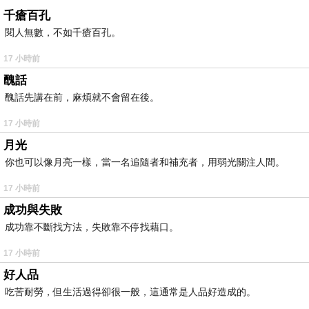
千瘡百孔
閱人無數，不如千瘡百孔。
17 小時前
醜話
醜話先講在前，麻煩就不會留在後。
17 小時前
月光
你也可以像月亮一樣，當一名追隨者和補充者，用弱光關注人間。
17 小時前
成功與失敗
成功靠不斷找方法，失敗靠不停找藉口。
17 小時前
好人品
吃苦耐勞，但生活過得卻很一般，這通常是人品好造成的。