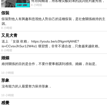
何欣純輔選，用各種尖酸刻薄的說詞批判盧秀燕，
8 小時前
罵她施政滿意度輸給陳其邁，甚至還說盧
假裝
假裝對他人有興趣和忽視他人對自己的這種假裝，是社會關係維持的主
因。
8 小時前
又見犬青
送上 「女孩 依賴」 https://youtu.be/o3NgmHjAHiE?
is=CCvsvJhSur12W4s1 壞習慣，非常不適合改，只會越來越依賴。
8 小時前
我害怕的
婚姻
維持關係的目的是合作，不要什麼事都講到感情。婚姻，亦如是。
10 小時前
形象
沒有能力的人最愛努力保持形象，
10 小時前
感覺