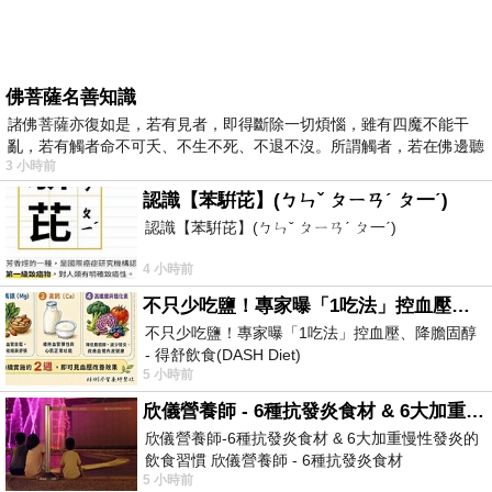
佛菩薩名善知識
諸佛菩薩亦復如是，若有見者，即得斷除一切煩惱，雖有四魔不能干
亂，若有觸者命不可夭、不生不死、不退不沒。所謂觸者，若在佛邊聽
3 小時前
受
認識【苯騈芘】(ㄅㄣˇ ㄆㄧㄢˊ ㄆ一ˊ)
認識【苯騈芘】(ㄅㄣˇ ㄆㄧㄢˊ ㄆ一ˊ)
4 小時前
不只少吃鹽！專家曝「1吃法」控血壓、降膽固醇 - 得舒飲食(DASH Diet)
不只少吃鹽！專家曝「1吃法」控血壓、降膽固醇
- 得舒飲食(DASH Diet)
5 小時前
https://www.facebook.com/dietitiansophia/posts/p
欣儀營養師 - 6種抗發炎食材 & 6大加重慢性發炎的飲食習慣
欣儀營養師-6種抗發炎食材 & 6大加重慢性發炎的
飲食習慣 欣儀營養師 - 6種抗發炎食材
5 小時前
https://www.facebook.com/photo/?fbid=147