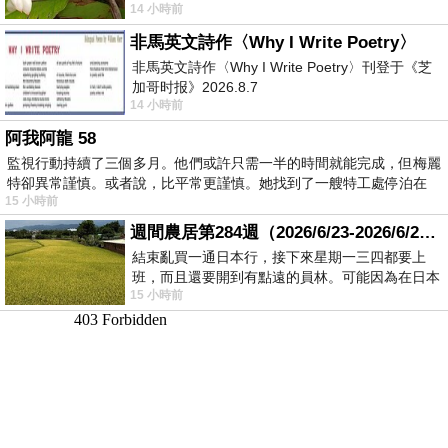
14 小時前
顧都會去看一下。他們偶爾會引進 C
非馬英文詩作〈Why I Write Poetry〉
非馬英文詩作〈Why I Write Poetry〉刊登于《芝
加哥时报》2026.8.7
14 小時前
阿我阿龍 58
監視行動持續了三個多月。他們或許只需一半的時間就能完成，但梅麗
特卻異常謹慎。或者說，比平常更謹慎。她找到了一艘特工處停泊在
15 小時前
週間農居第284週（2026/6/23-2026/6/24) 夏至 金黃稻浪洋溢豐收喜悅
結束亂買一通日本行，接下來星期一三四都要上
班，而且還要開到有點遠的員林。可能因為在日本
15 小時前
花不少錢，星期一出門上班時，心裡沒有一