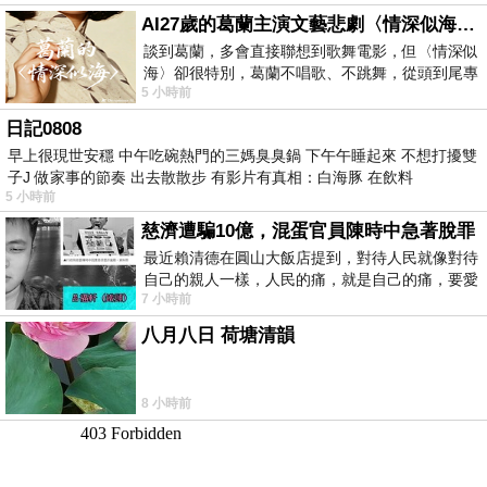
AI27歲的葛蘭主演文藝悲劇〈情深似海〉 #戀上老電影 #葛蘭 #粟子
談到葛蘭，多會直接聯想到歌舞電影，但〈情深似
海〉卻很特別，葛蘭不唱歌、不跳舞，從頭到尾專
5 小時前
心演戲。拍攝期間，經常工作超過12個鐘
日記0808
早上很現世安穩 中午吃碗熱門的三媽臭臭鍋 下午午睡起來 不想打擾雙
子J 做家事的節奏 出去散散步 有影片有真相：白海豚 在飲料
5 小時前
慈濟遭騙10億，混蛋官員陳時中急著脫罪
最近賴清德在圓山大飯店提到，對待人民就像對待
自己的親人一樣，人民的痛，就是自己的痛，要愛
7 小時前
民如親，說的這麼好聽，實際上根本沒做
八月八日 荷塘清韻
8 小時前