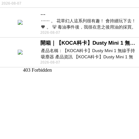
2026-08-07
…
⋯⋯ 。 花草幻人這系列很有趣！ 會持續玩下去！
🧡 。 🐻 毒油事件後，我很在意之後用油的採買。
2026-08-07
前天購買了我之前就很愛
開箱｜【KOCA科卡】Dusty Mini 1 無線手持吸塵器
產品名稱：【KOCA科卡】Dusty Mini 1 無線手持
吸塵器 產品資訊 【KOCA科卡】Dusty Mini 1 無
2026-08-07
線手持吸塵器評語： 能吸、能吹兼具兩