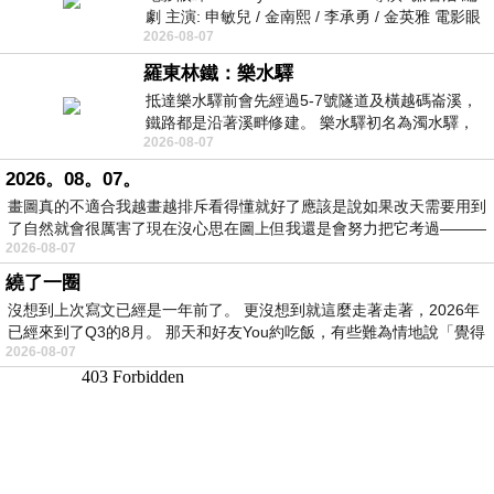
劇 主演: 申敏兒 / 金南熙 / 李承勇 / 金英雅 電影眼
2026-08-07
眸2026描述攝影師徐珍因遺
羅東林鐵：樂水驛
抵達樂水驛前會先經過5-7號隧道及橫越碼崙溪，
鐵路都是沿著溪畔修建。 樂水驛初名為濁水驛，
2026-08-07
但因與臺鐵集集線車站同名，於1953
2026。08。07。
畫圖真的不適合我越畫越排斥看得懂就好了應該是說如果改天需要用到
了自然就會很厲害了現在沒心思在圖上但我還是會努力把它考過———
2026-08-07
繞了一圈
沒想到上次寫文已經是一年前了。 更沒想到就這麼走著走著，2026年
已經來到了Q3的8月。 那天和好友You約吃飯，有些難為情地說「覺得
2026-08-07