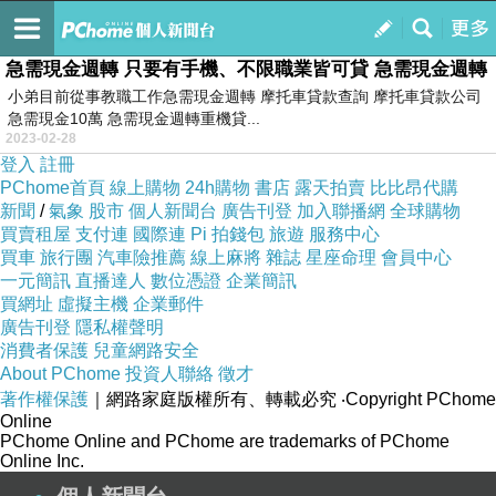
背負使人堅強
訂閱
我的
急需現金週轉 只要有手機、不限職業皆可貸 急需現金週轉
小弟目前從事教職工作急需現金週轉 摩托車貸款查詢 摩托車貸款公司
急需現金10萬 急需現金週轉重機貸...
2023-02-28
登入
註冊
PChome首頁
線上購物
24h購物
書店
露天拍賣
比比昂代購
新聞
/
氣象
股市
個人新聞台
廣告刊登
加入聯播網
全球購物
買賣租屋
支付連
國際連
Pi 拍錢包
旅遊
服務中心
買車
旅行團
汽車險推薦
線上麻將
雜誌
星座命理
會員中心
一元簡訊
直播達人
數位憑證
企業簡訊
買網址
虛擬主機
企業郵件
廣告刊登
隱私權聲明
消費者保護
兒童網路安全
About PChome
投資人聯絡
徵才
著作權保護
｜網路家庭版權所有、轉載必究
‧Copyright PChome
Online
PChome Online and PChome are trademarks of PChome
Online Inc.