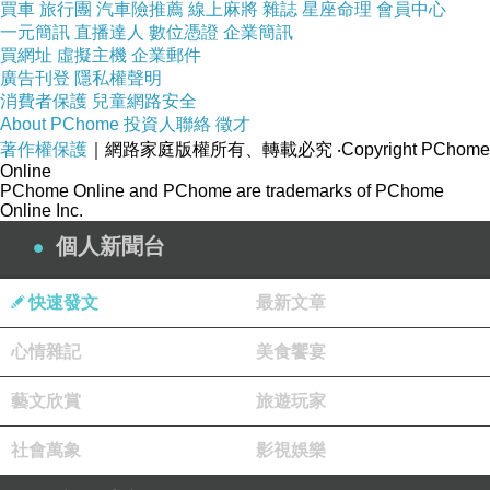
[這張像爸爸]
買車
旅行團
汽車險推薦
線上麻將
雜誌
星座命理
會員中心
一元簡訊
直播達人
數位憑證
企業簡訊
買網址
虛擬主機
企業郵件
廣告刊登
隱私權聲明
消費者保護
兒童網路安全
About PChome
投資人聯絡
徵才
著作權保護
｜網路家庭版權所有、轉載必究
‧Copyright PChome
Online
PChome Online and PChome are trademarks of PChome
Online Inc.
個人新聞台
快速發文
最新文章
心情雜記
美食饗宴
[喂喂喂.. 妳怎麼吃起你媽的腳來了]
藝文欣賞
旅遊玩家
社會萬象
影視娛樂
還有
犬小媛跳鋼管熱舞