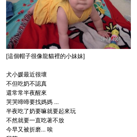
[這個帽子很像龍貓裡的小妹妹]
犬小媛最近很壞
不但吃奶不認真
還常常半夜醒來
哭哭啼啼要找媽媽 ...
半夜吃了奶要嘛就要起來玩
不然就要一直吃著不放
今早又被折磨... 唉