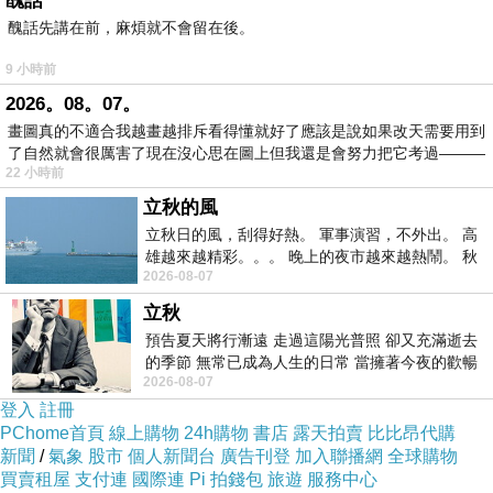
醜話
醜話先講在前，麻煩就不會留在後。
9 小時前
2026。08。07。
[看鏡頭這張像媽媽]
畫圖真的不適合我越畫越排斥看得懂就好了應該是說如果改天需要用到
了自然就會很厲害了現在沒心思在圖上但我還是會努力把它考過———
22 小時前
立秋的風
立秋日的風，刮得好熱。 軍事演習，不外出。 高
雄越來越精彩。。。 晚上的夜市越來越熱鬧。 秋
2026-08-07
天的風刮得很熱 夜遊消暑熱。。。
立秋
預告夏天將行漸遠 走過這陽光普照 卻又充滿逝去
的季節 無常已成為人生的日常 當擁著今夜的歡暢
2026-08-07
舒心 轉眼驟成昨日 而明晨 太陽
登入
註冊
PChome首頁
線上購物
24h購物
書店
露天拍賣
比比昂代購
新聞
/
氣象
股市
個人新聞台
廣告刊登
加入聯播網
全球購物
買賣租屋
支付連
國際連
Pi 拍錢包
旅遊
服務中心