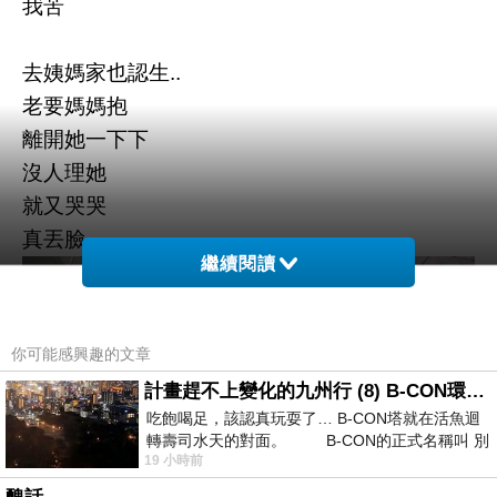
我苦
去姨媽家也認生..
老要媽媽抱
離開她一下下
沒人理她
就又哭哭
真丟臉
繼續閱讀
你可能感興趣的文章
計畫趕不上變化的九州行 (8) B-CON環球塔
吃飽喝足，該認真玩耍了… B-CON塔就在活魚迴
轉壽司水天的對面。 B-CON的正式名稱叫 別
19 小時前