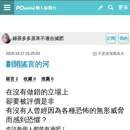
綠茶多多原來不適合減肥
訂閱
我的
2019-10-17 01:25:03
不是滄海難為水
劃開謠言的河
留言 2
收藏 0
推薦 0
在沒有做錯的立場上
卻要被評價是非
有沒有人曾經因為各種恐怖的無形威脅
而感到恐懼？
也許每個人都曾有過吧！