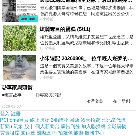
我從不在你給的選項裡佔據選擇權，
國票成為民進黨掏空對象，財政部選擇性失憶
最近談到國票金這件事，已經是鬧得沸沸揚揚，我
因為再喜歡一個團體，也不一定會喜歡真實人生
替許崑源大哥有時候在想，民進黨提出的公公併，
中的這個主唱
4 小時前
其實就是想要國庫通黨庫，鬧出最大的醜
後來邊顧及生計及夥伴們的工作，我認同，但事
炫麗奪目的蛋糕 (5/11)
實也許正因為這樣，沒有人會替你決定你該自己
維托里亞諾，又稱為維克多艾曼紐二世紀念堂，是
位於義大利羅馬威尼斯廣場和卡比托利歐山之間，
想清楚的每個過程。
18 小時前
用以紀念統一義大利統一後的的第一位國
其實現實生活中已經把個人的任性拋在真實以外
小朱週記 20260808_一位年輕人逐夢的真實故事
了，
這是一個真實又美麗的故事，下週一位年輕大學畢
業生要去實現她的美國夢，在沒有家裡經濟奧援的
只是偶爾我們都有這種時刻，
6 小時前
情況下，靠著自我努力工作累積出國基
想要違逆大人遏止聲音公開的這種時刻。
◎專家與頭銜
承認不承認，其實很矛盾的。
■寓言故事 ◎專家與頭銜
畢竟沒有人經歷過這樣的歷程，
⊕潘文良 在「新創
2026-08-07
之谷」裡——
在大人物的眼裡，心情到底值多少？
登入
註冊
更何況還是親情、愛情、友情？
PChome首頁
線上購物
24h購物
書店
露天拍賣
比比昂代購
新聞
/
氣象
股市
個人新聞台
廣告刊登
加入聯播網
全球購物
會不會破壞了整個成功的塑造呢？
買賣租屋
支付連
國際連
Pi 拍錢包
旅遊
服務中心