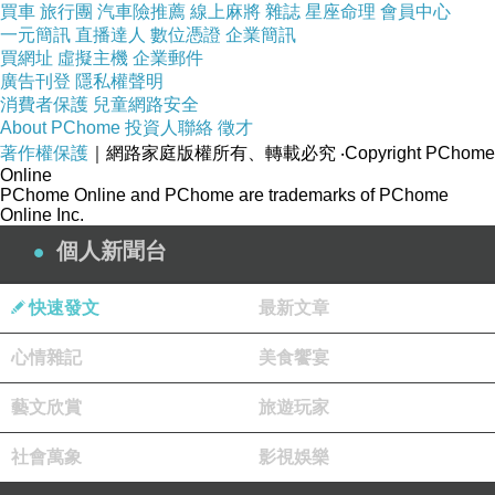
多希望即使是大人，也沒有人會只往現實裡想
買車
旅行團
汽車險推薦
線上麻將
雜誌
星座命理
會員中心
的！
一元簡訊
直播達人
數位憑證
企業簡訊
買網址
虛擬主機
企業郵件
廣告刊登
隱私權聲明
你希望被利用的程度也許正是可利用的存在價
消費者保護
兒童網路安全
About PChome
投資人聯絡
徵才
值！
著作權保護
｜網路家庭版權所有、轉載必究
‧Copyright PChome
逼瘋一個人只需要很多的少女祈禱的假像！
Online
PChome Online and PChome are trademarks of PChome
Online Inc.
如果有人是這樣的，我們都會知道，不是嗎？
個人新聞台
我們並沒有想要這麼做，也沒有想要讓誰良心不
安以致於心著了魔！
快速發文
最新文章
心情雜記
美食饗宴
愛就是愛了..有時候真的管不了別人做的好事耶~
有點自私就是了.....
藝文欣賞
旅遊玩家
社會萬象
影視娛樂