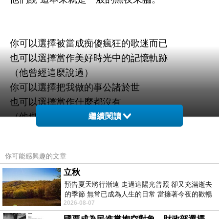
你可以選擇被當成痴傻瘋狂的歌迷而已
也可以選擇當作美好時光中的記憶軌跡
（他曾經這麼說過）
你可以選擇把我做的事公諸於世
也可以選擇當作什麼都沒有
（他也曾經這麼想過）
繼續閱讀
控訴如果可以達成什麼目的
那就枉費了這些年了
你可能感興趣的文章
************/***************
立秋
預告夏天將行漸遠 走過這陽光普照 卻又充滿逝去
事情有前因後果、動機目的、然後結果才是結
的季節 無常已成為人生的日常 當擁著今夜的歡暢
果。
2026-08-07
舒心 轉眼驟成昨日 而明晨 太陽