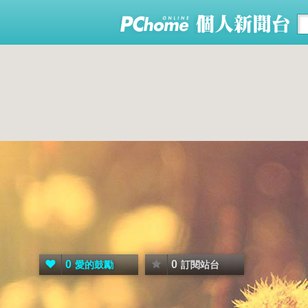
0
0
愛的鼓勵
訂閱站台