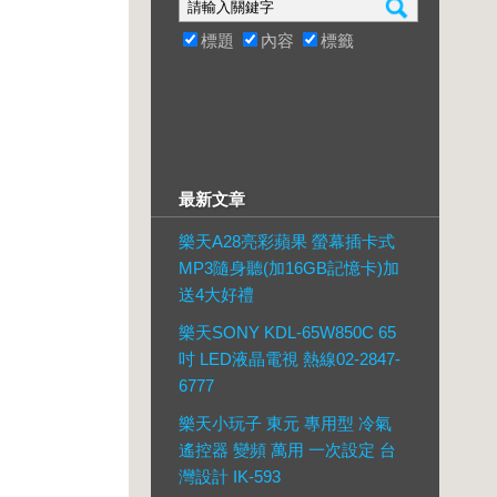
標題
內容
標籤
最新文章
樂天A28亮彩蘋果 螢幕插卡式
MP3隨身聽(加16GB記憶卡)加
送4大好禮
樂天SONY KDL-65W850C 65
吋 LED液晶電視 熱線02-2847-
6777
樂天小玩子 東元 專用型 冷氣
遙控器 變頻 萬用 一次設定 台
灣設計 IK-593