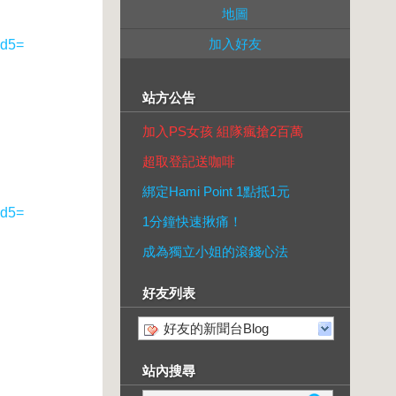
地圖
加入好友
id5=
站方公告
加入PS女孩 組隊瘋搶2百萬
超取登記送咖啡
綁定Hami Point 1點抵1元
id5=
1分鐘快速揪痛！
成為獨立小姐的滾錢心法
好友列表
好友的新聞台Blog
站內搜尋