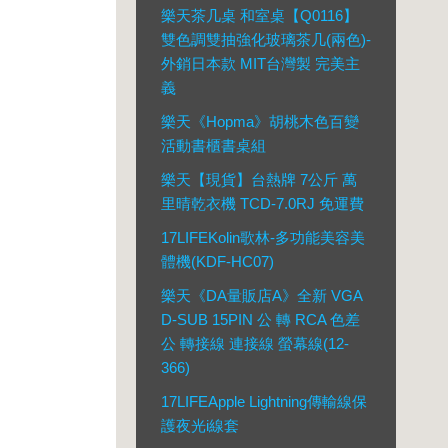
樂天茶几桌 和室桌【Q0116】
雙色調雙抽強化玻璃茶几(兩色)-
外銷日本款 MIT台灣製 完美主
義
樂天《Hopma》胡桃木色百變
活動書櫃書桌組
樂天【現貨】台熱牌 7公斤 萬
里晴乾衣機 TCD-7.0RJ 免運費
17LIFEKolin歌林-多功能美容美
體機(KDF-HC07)
樂天《DA量販店A》全新 VGA
D-SUB 15PIN 公 轉 RCA 色差
公 轉接線 連接線 螢幕線(12-
366)
17LIFEApple Lightning傳輸線保
護夜光i線套