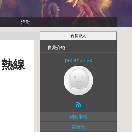
活動
自我介紹
p95ah22j2x
視 熱線
關於本站
留言板