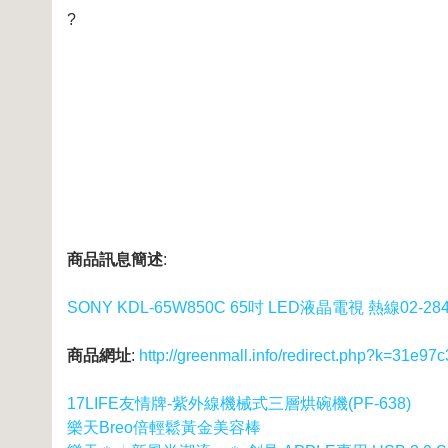
?
商品訊息簡述
:
SONY KDL-65W850C 65吋 LED液晶電視 熱線02-284
商品網址
:
http://greenmall.info/redirect.php?k=3
17LIFE友情牌-紫外線機械式三層烘碗機(PF-638)
樂天Breo倍輕鬆黃金美容棒