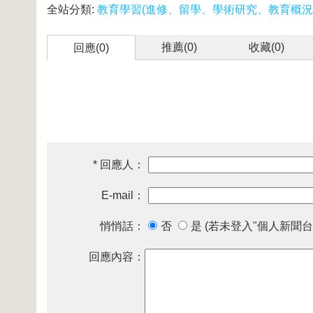
全站分類:
教育學習(進修、留學、學術研究、教育概況
推薦(
0
)
收藏(
0
)
回應(0)
* 回應人：
E-mail：
悄悄話：
否
是 (若未登入"個人新聞台
回應內容：