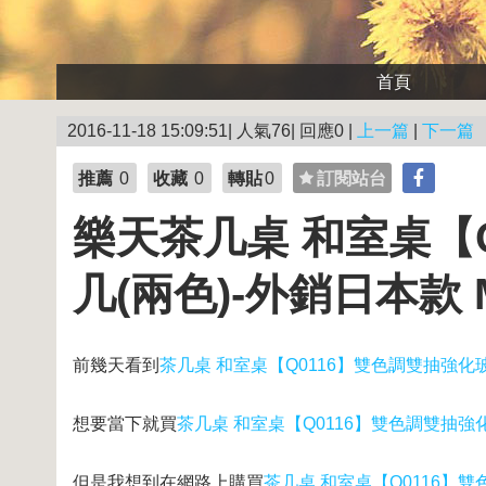
首頁
2016-11-18 15:09:51| 人氣76| 回應0 |
上一篇
|
下一篇
推薦
0
收藏
0
轉貼
0
訂閱站台
樂天茶几桌 和室桌【
几(兩色)-外銷日本款 
前幾天看到
茶几桌 和室桌【Q0116】雙色調雙抽強化玻
想要當下就買
茶几桌 和室桌【Q0116】雙色調雙抽強化
但是我想到在網路上購買
茶几桌 和室桌【Q0116】雙