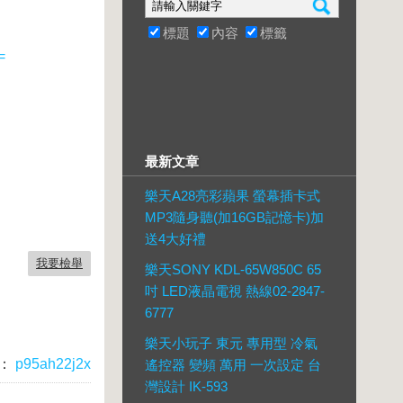
標題
內容
標籤
=
最新文章
樂天A28亮彩蘋果 螢幕插卡式
MP3隨身聽(加16GB記憶卡)加
送4大好禮
我要檢舉
樂天SONY KDL-65W850C 65
吋 LED液晶電視 熱線02-2847-
6777
樂天小玩子 東元 專用型 冷氣
：
p95ah22j2x
遙控器 變頻 萬用 一次設定 台
灣設計 IK-593