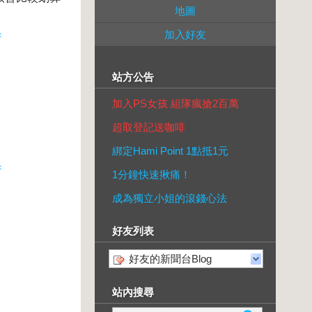
地圖
加入好友
=
站方公告
加入PS女孩 組隊瘋搶2百萬
超取登記送咖啡
綁定Hami Point 1點抵1元
=
1分鐘快速揪痛！
成為獨立小姐的滾錢心法
好友列表
好友的新聞台Blog
站內搜尋