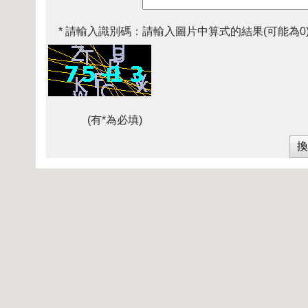
* 請輸入識別碼：
請輸入圖片中算式的結果(可能為0
(有*為必填)