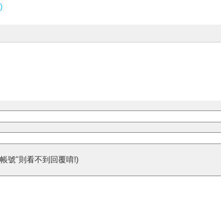
)
帳號"則看不到回覆唷!)