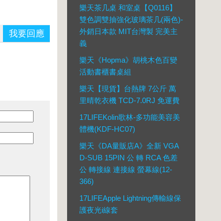
樂天茶几桌 和室桌【Q0116】
雙色調雙抽強化玻璃茶几(兩色)-
外銷日本款 MIT台灣製 完美主
我要回應
義
樂天《Hopma》胡桃木色百變
活動書櫃書桌組
樂天【現貨】台熱牌 7公斤 萬
里晴乾衣機 TCD-7.0RJ 免運費
17LIFEKolin歌林-多功能美容美
體機(KDF-HC07)
樂天《DA量販店A》全新 VGA
D-SUB 15PIN 公 轉 RCA 色差
公 轉接線 連接線 螢幕線(12-
366)
17LIFEApple Lightning傳輸線保
護夜光i線套