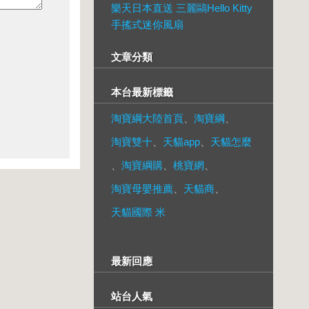
樂天日本直送 三麗鷗Hello Kitty
手搖式迷你風扇
文章分類
本台最新標籤
淘寶綱大陸首頁
、
淘寶綱
、
淘寶雙十
、
天貓app
、
天貓怎麼
、
淘寶綱購
、
桃寶網
、
淘寶母嬰推薦
、
天貓商
、
天貓國際 米
最新回應
站台人氣