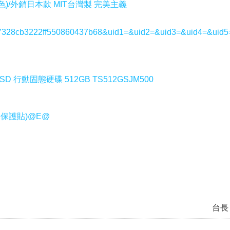
)/外銷日本款 MIT台灣製 完美主義
a3327328cb3222ff550860437b68&uid1=&uid2=&uid3=&uid4=&uid5
D 行動固態硬碟 512GB TS512GSJM500
螢幕保護貼)@E@
台長