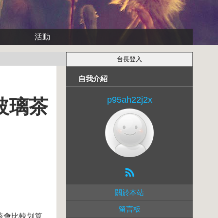
活動
自我介紹
p95ah22j2x
玻璃茶
關於本站
留言板
該會比較划算