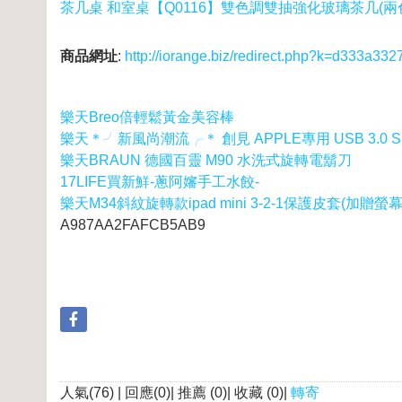
茶几桌 和室桌【Q0116】雙色調雙抽強化玻璃茶几(兩色
商品網址
:
http://iorange.biz/redirect.php?k=d333
樂天Breo倍輕鬆黃金美容棒
樂天＊╯新風尚潮流╭＊ 創見 APPLE專用 USB 3.0 SS
樂天BRAUN 德國百靈 M90 水洗式旋轉電鬍刀
17LIFE買新鮮-蔥阿嬸手工水餃-
樂天M34斜紋旋轉款ipad mini 3-2-1保護皮套(加贈
A987AA2FAFCB5AB9
人氣(76) | 回應(0)| 推薦 (
0
)| 收藏 (
0
)|
轉寄