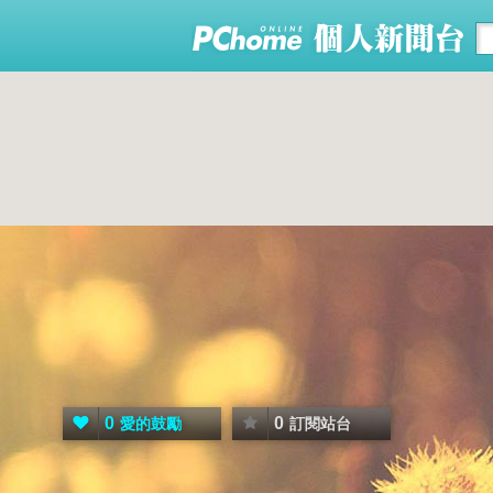
0
0
愛的鼓勵
訂閱站台