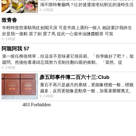
湖不限時餐廳嗎？位於捷運港墘站附近的漫時生活
8 小時前
內湖店，從捷運站步行約4分鐘即可抵
致青春
年輕時曾想著騎馬仗劍闖天涯 可是半路上遇到一個人 她說要許我終生
於是我一激動 當了劍 賣了馬 從此一心柴米油鹽醬醋茶 可當
8 小時前
阿龍阿我 57
第一個任務很簡單，但這並不意味著它很容易。「你準備好了吧？」龍
疆問。然後他看著緋忘我努力克制住翻白眼的衝動。 「當然。從
8 小時前
彥五郎事件簿二百六十三:Club
重石不再只是歲月的累積，更能像標籤一般，標籤
越多，反而更能像是勳章一般，加冕著榮耀萬丈。
9 小時前
習慣一如縱容，成了再難輕輕放下的罪證