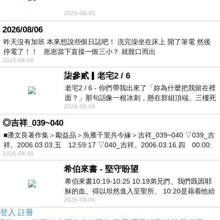
2026-08-06
2026/08/06
昨天沒有加班 本來想說些個日誌吧！ 洗完澡坐在床上 開了筆電 然後
停電了！！ 崽崽當下直接一個三小？ 就脫口而出
2026-08-06
柒參貳▎老宅2 / 6
老宅2 / 6 - 你們帶我出來了「妳為什麼把我留在裡
面？」那句話像一根冰刺，懸在群組頂端。三樓死
2026-08-06
死盯著照片裡的人。那個人確實站在
◎吉祥_039~040
■潘文良著作集＞勵益品＞魚雁千里共今緣＞吉祥_039~040 ▽039_吉
祥。2006.03.03.五 12:59:17 ▽040_吉祥。2006.03.16.四 00:00:
2026-08-06
希伯來書 - 堅守盼望
希伯來書10:19-10:25 10:19弟兄們、我們既因耶
穌的血、得以坦然進入至聖所、 10:20是藉着他給
2026-08-06
我們開了一條又新又活的路從幔子經過
登入
註冊