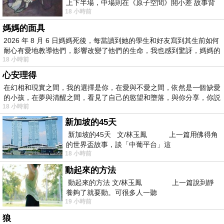
上下半場，中場則在《原子空間》開小差 故事背
18 小時前
景影射西藏境外流亡 地下組織
媽媽的面具
2026 年 8 月 6 日媽媽死後，每當讀到她的學生和好友寫到其生前如何
耐心有愛地教導他們，影響改變了他們的生命，我也感到驚訝，媽媽的
18 小時前
心安理得
在幻相和現實之間，我的選擇是你，在愛與不愛之間，依然是一個缺愛
的小孩，在夢與清醒之間，看見了自己的慾望和墮落，與你分享，你説
18 小時前
新加坡的45天
新加坡的45天 文/林玉鳳 上一篇用佛得角
的世界盃故事，談「中葡平台」這
18 小時前
動起來的方法
動起來的方法 文/林玉鳳 上一篇說到靜
養夠了就要動。可很多人一聽
19 小時前
狼