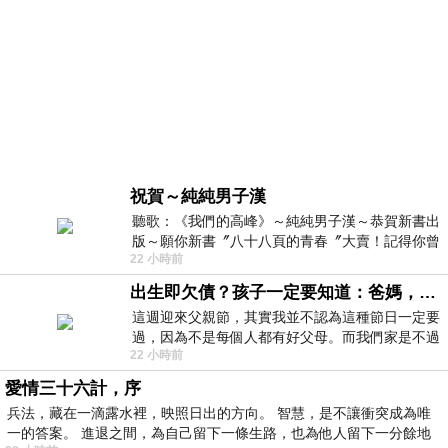
祝賀～純純男子漢
聽歌：《我們的高峰》～純純男子漢～恭賀新書出
版～願你新書〞八十八頁的青春〞大賣！記得你曾
22 小時前
經在我的版留言…「好讚的圖^^感覺大家
出生即欠債？孩子一定要知道：爸媽，其實我不欠你們
這週迎來父親節，其實我並不認為這種節日一定要
過，因為不是每個人都有好父母。而我們家是不過
22 小時前
節的，平時也沒什麼儀式感，生活趨近冷
愛情三十六計，序
兵法，藏在一滴露水裡，映照日出的方向。 智慧，是不讓衝突成為唯
一的答案。 進退之間，為自己留下一條生路，也為他人留下一分餘地