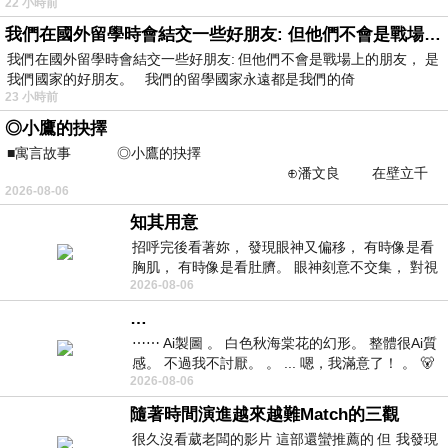
22 小時前
我們在國外留學時會結交一些好朋友: 但他們不會是戰場上的朋友
我們在國外留學時會結交一些好朋友: 但他們不會是戰場上的朋友， 是
我們國家的好朋友。 我們的留學國家永遠都是我們的倚
23 小時前
◎小鷹的抉擇
■寓言故事 ◎小鷹的抉擇
⊕潘文良 在壁立千
2026-08-06
仞的懸崖上，有一座遮天蔽
知其用意
招呼完後看著妳， 發現眼神又偏移， 有時像是看
胸肌， 有時像是看肚臍。 眼神刻意不交集， 對視
2026-08-06
視線不對齊， 讓我很難不
…
⋯⋯ Ai製圖 。 白色秋海棠花的幻形。 整體很Ai質
感。 不過我不討厭。 。 ... 嗯，我滿意了！ 。 🐻
2026-08-06
昨中
隨著時間演進越來越難Match的三觀
很久沒看葳老闆的影片 這部還蠻推薦的 但 我發現