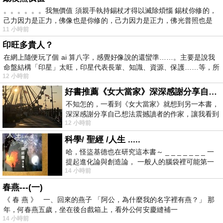
。。。。。。我無價值 須親手執持錫杖才得以滅除煩惱 錫杖你修的，
己力因力是正力，佛像也是你修的，己力因力是正力，佛光普照也是
11 小時前
印旺多貴人？
在網上隨便玩了個 ai 算八字，感覺好像說的還蠻準……。主要是說我
命盤結構「印星」太旺，印星代表長輩、知識、資源、保護……等，所
12 小時前
好書推薦《女大當家》深深感謝分享自己想法震撼讀者的作家，讓我看到不同樣貌的家庭！
不知怎的，一看到《女大當家》就想到另一本書，
深深感謝分享自己想法震撼讀者的作家，讓我看到
12 小時前
不同樣貌的家庭！ 《女大
科學/ 聖經 /人生 .....
哈，怪盜基德也在研究這本書～ _ _ _ _ _ _ _ 一
提起進化論與創造論， 一般人的腦袋裡可能第一
14 小時前
時間就有「 進化論很科
春燕---(一)
《 春 燕 》 一、回來的燕子 「阿公，為什麼我的名字裡有燕？」 那
年，何春燕五歲，坐在後台戲箱上，看外公何安慶縫補一
14 小時前