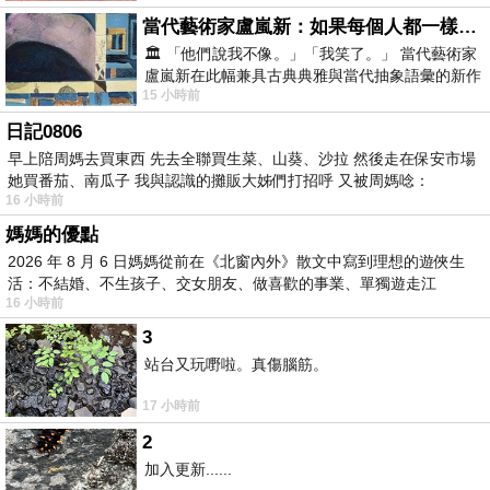
當代藝術家盧嵐新：如果每個人都一樣，這世界該有多無聊？
🏛️ 「他們說我不像。」「我笑了。」 當代藝術家
盧嵐新在此幅兼具古典典雅與當代抽象語彙的新作
15 小時前
中，以沈靜的藍色空間為背景，描繪了
日記0806
早上陪周媽去買東西 先去全聯買生菜、山葵、沙拉 然後走在保安市場
她買番茄、南瓜子 我與認識的攤販大姊們打招呼 又被周媽唸：
16 小時前
媽媽的優點
2026 年 8 月 6 日媽媽從前在《北窗內外》散文中寫到理想的遊俠生
活：不結婚、不生孩子、交女朋友、做喜歡的事業、單獨遊走江
16 小時前
湖⋯⋯，
3
站台又玩嘢啦。真傷腦筋。
17 小時前
2
加入更新......