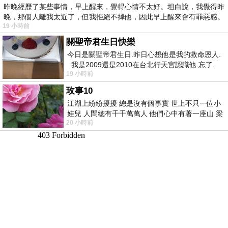
昨晚經歷了某些事情，早上醒來，覺得心情不太好。坦白說，我覺得昨
晚，那個人離我太近了，但我拒絕不掉他，因此早上醒來會有罪惡感。
19 小時前
關聖帝君生日快樂
今日是關聖帝君生日.昨日心想他是我的救命恩人.
我是2009還是2010在台北行天宮認識他.忘了.
19 小時前
一個奇摩交友的網友學
玫事10
江湖上紛紛擾擾 總是沒有個事實 世上不只一位小
娃兒 人間總有千千萬萬人 他們心中有著一座山 梁
20 小時前
山佛山泰華衡恆嵩 一山之高