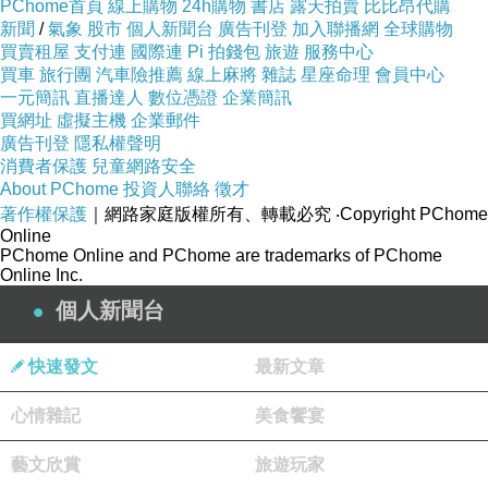
PChome首頁
線上購物
24h購物
書店
露天拍賣
比比昂代購
新聞
/
氣象
股市
個人新聞台
廣告刊登
加入聯播網
全球購物
買賣租屋
支付連
國際連
Pi 拍錢包
旅遊
服務中心
買車
旅行團
汽車險推薦
線上麻將
雜誌
星座命理
會員中心
一元簡訊
直播達人
數位憑證
企業簡訊
買網址
虛擬主機
企業郵件
廣告刊登
隱私權聲明
消費者保護
兒童網路安全
About PChome
投資人聯絡
徵才
著作權保護
｜網路家庭版權所有、轉載必究
‧Copyright PChome
Online
PChome Online and PChome are trademarks of PChome
Online Inc.
個人新聞台
快速發文
最新文章
心情雜記
美食饗宴
藝文欣賞
旅遊玩家