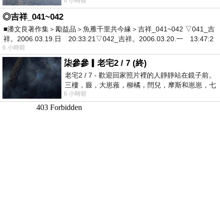
6 小時前
有戰懼等候審判和那燒滅眾敵人的烈火
◎吉祥_041~042
■潘文良著作集＞勵益品＞魚雁千里共今緣＞吉祥_041~042 ▽041_吉
祥。2006.03.19.日 20:33:21▽042_吉祥。2006.03.20.一 13:47:2
6 小時前
柒參參▎老宅2 / 7 (終)
老宅2 / 7 - 歡迎回家照片裡的人靜靜站在鏡子前。
三樓，廄，大崽蕥，柳橘，閆兒，摩斯和崽崽，七
6 小時前
個人整整齊齊地站在鏡框之外，如同