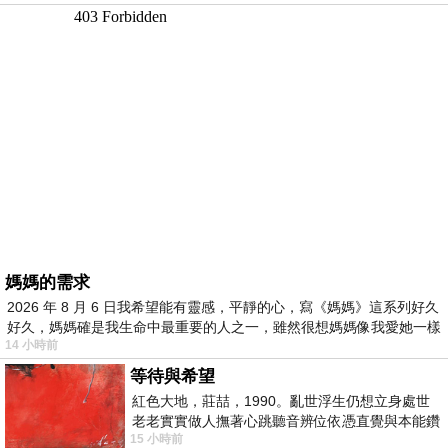
媽媽的需求
2026 年 8 月 6 日我希望能有靈感，平靜的心，寫《媽媽》這系列好久
好久，媽媽確是我生命中最重要的人之一，雖然很想媽媽像我愛她一樣
14 小時前
等待與希望
紅色大地，莊喆，1990。亂世浮生仍想立身處世
老老實實做人撫著心跳聽音辨位依憑直覺與本能鑽
15 小時前
向裂隙的亮處探索另一個心聲另一個共鳴的