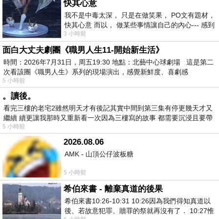
快其心意
我不是中毒太深， 只是在做笑果， PO文有題材，
快其心意 而以， 做某些事情讓自己的內心--- 感到
3 小時前
愉快。
面白大丈夫劇團《職男人生11-開始新生活》
時間：2026年7月31日，周五19:30 地點：北藝中心球劇場 這是第二
次看該團《職男人生》系列的現場演出，感覺新鮮度、喜劇感
5 小時前
。讀後。
看完三樓的老宅2雖然明天才有後記其實中間到第三集有停更幾天才又
繼續 續更讓我那時又重新看一次因為三樓寫的故事 都需要沉浸且要帶
5 小時前
有
2026.08.06
AMK - 山頂公仔波板糖
5 小時前
希伯來書 - 離棄真道的後果
希伯來書10:26-10:31 10:26因為我們得知真道以
後、若故意犯罪、贖罪的祭就再沒有了． 10:27惟