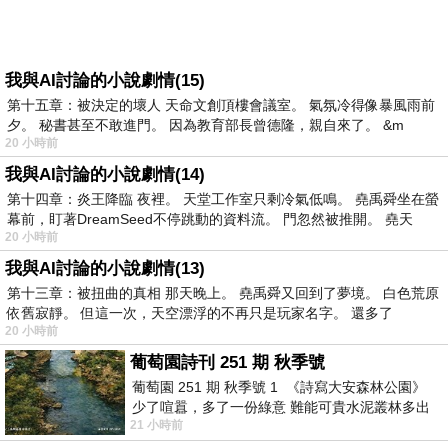
我與AI討論的小說劇情(15)
第十五章：被決定的壞人 天命文創頂樓會議室。 氣氛冷得像暴風雨前
夕。 秘書甚至不敢進門。 因為教育部長曾德隆，親自來了。 &m
20 小時前
我與AI討論的小說劇情(14)
第十四章：炎王降臨 夜裡。 天堂工作室只剩冷氣低鳴。 堯禹舜坐在螢
幕前，盯著DreamSeed不停跳動的資料流。 門忽然被推開。 堯天
20 小時前
我與AI討論的小說劇情(13)
第十三章：被扭曲的真相 那天晚上。 堯禹舜又回到了夢境。 白色荒原
依舊寂靜。 但這一次，天空漂浮的不再只是玩家名字。 還多了
20 小時前
葡萄園詩刊 251 期 秋季號
葡萄園 251 期 秋季號 1 《詩寫大安森林公園》
少了喧囂，多了一份綠意 難能可貴水泥叢林多出
21 小時前
一