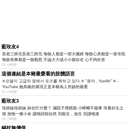
藍玫友4
吾老三師兄吾老三師兄 每個人都是一部大藏經 每個心房都是一座寺院
每個視事都是一個觀想 不論大大或小小都自在 心不拘於形
10 小時前
這個連結是本豬最愛看的肢體語言
✳️모델이 고급차 옆에서 포즈를 취하고 있다.✳️ "윤아 , YunAh" ✳️ -
YouTube 她具備的展現正是本豬為人所缺的最愛
10 小時前
藍玫友3
玫師妹玫師妹 妳在忙什麼？ 滿院子裡瞎跑 小蟑螂不礙事 培養好生之
德 放牠一條小命 讓牠回歸自然 別殺生，放生 別讓牠進
10 小時前
錫杖無價值