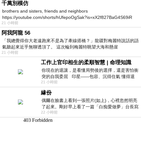
千萬別模仿
brothers and sisters, friends and neighbors
https://youtube.com/shorts/hUfepoOgSak?is=xX2f827BaG4S69iR
21 小時前
https
阿我阿龍 56
「我總覺得你大老遠跑來不是為了牽線搭橋？」龍疆對梅麗特說話的語
氣聽起來近乎無聊透頂了。 這次輪到梅麗特眺望大海和懸崖
21 小時前
工作上官印相生的柔順智慧 | 命理知識
你現在的退讓，是看懂局勢後的選擇，還是害怕衝
突的自我委屈 印星——包容、沉得住氣 懂得退
21 小時前
一步觀察，不會
緣份
偶爾在臉書上看到一張照片(如上)，心裡忽然明亮
了起來。剛好早上看了一篇「白痴愛做夢」台長寫
22 小時前
的貼文，在回顧年輕時瘋狂愛上