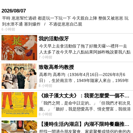
2026/08/07
平時 崽崽幫忙過磅 都是玩一下玩一下 今天親自上陣 整個又被崽崽 玩
到水泄不通 塞到爆炸 / 不過從崽崽自己親
6 小時前
我的活動假牙
今天早上去拿活動假了拖了好幾天囉~~禮拜一去
人太多了改今天早上八點結果阿姊昨晚說要我八點
7 小時前
去西螺農會~回到莿桐都8點半多了
致敬高希均教授
高希均 高希均（1936年4月16日—2026年8月6
日），生於南京市，1949年隨家人來台，1959年
8 小時前
赴美深造並取得經濟發展博士學位。曾任
《娘子漢大丈夫》：我要怎麼愛一個不存在的人？
「我們之間，是命中註定的。」「但我們才初次見
面。」「聽好，我是戀愛高手、情史豐富，我很清
8 小時前
楚這種感覺，你我之間的那種感覺，現
【漫時生活內湖店】內湖不限時餐廳推薦｜捷運港墘站美食，聚餐、約會、家庭聚會首選，正餐甜點一次滿足
想找一間適合朋友聚會、家庭聚餐或情侶約會的內