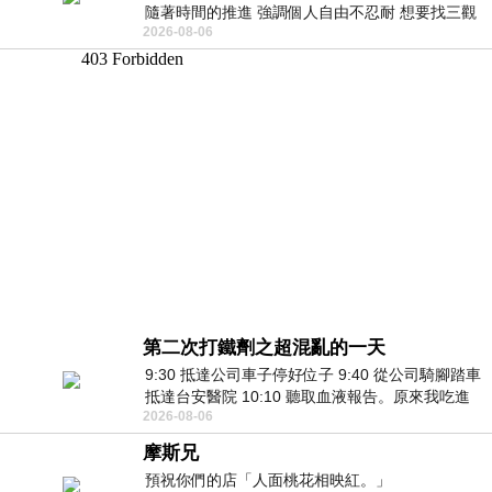
隨著時間的推進 強調個人自由不忍耐 想要找三觀
2026-08-06
接近的不要說對象 連朋友都超
第二次打鐵劑之超混亂的一天
9:30 抵達公司車子停好位子 9:40 從公司騎腳踏車
抵達台安醫院 10:10 聽取血液報告。原來我吃進
2026-08-06
去的 B12 彌可保並非沒有吸收而是超
摩斯兄
預祝你們的店「人面桃花相映紅。」