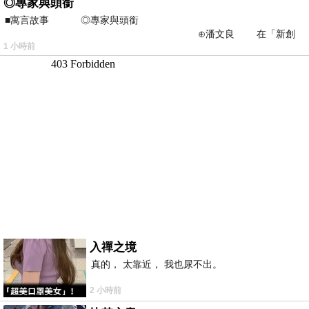
◎專家與頭銜
■寓言故事 ◎專家與頭銜
⊕潘文良 在「新創
1 小時前
之谷」裡——
入禪之境
真的， 太靠近， 我也尿不出。
2 小時前