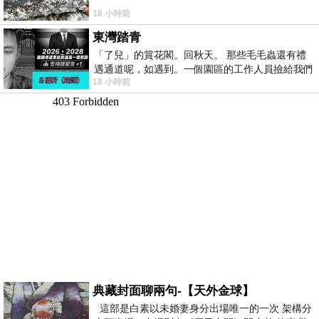
18 小時前
東灣踏青
「了兒」的賞花閣。回秋天。 那些毛毛蟲還有禮
遇通道呢，如遇到。一個園區的工作人員撿給我們
18 小時前
細賞。
典藏封面聊兩句-【天外金球】
這部是白素以未婚妻身分出場唯一的一次 架構分