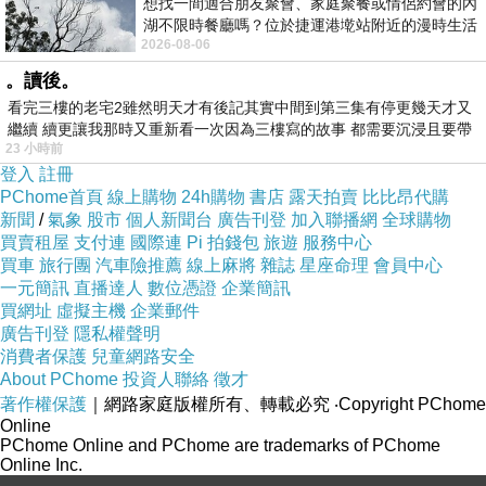
想找一間適合朋友聚會、家庭聚餐或情侶約會的內
湖不限時餐廳嗎？位於捷運港墘站附近的漫時生活
2026-08-06
內湖店，從捷運站步行約4分鐘即可抵
。讀後。
看完三樓的老宅2雖然明天才有後記其實中間到第三集有停更幾天才又
繼續 續更讓我那時又重新看一次因為三樓寫的故事 都需要沉浸且要帶
23 小時前
有
登入
註冊
PChome首頁
線上購物
24h購物
書店
露天拍賣
比比昂代購
新聞
/
氣象
股市
個人新聞台
廣告刊登
加入聯播網
全球購物
買賣租屋
支付連
國際連
Pi 拍錢包
旅遊
服務中心
買車
旅行團
汽車險推薦
線上麻將
雜誌
星座命理
會員中心
一元簡訊
直播達人
數位憑證
企業簡訊
買網址
虛擬主機
企業郵件
廣告刊登
隱私權聲明
消費者保護
兒童網路安全
多功能，可當鞋包、洗漱包、游泳
About PChome
投資人聯絡
徵才
著作權保護
｜網路家庭版權所有、轉載必究
‧Copyright PChome
Online
防潑水面料，可保護內裝物品
PChome Online and PChome are trademarks of PChome
Online Inc.