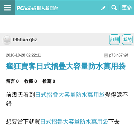
t95hx57j5z
訂閱
我的
2016-10-28 02:22:11
p73ln57h9f
瘋狂賣客日式摺疊大容量防水萬用袋
留言 0
收藏 0
推薦 0
前幾天看到
日式摺疊大容量防水萬用袋
覺得還不
錯
想要當下就買
日式摺疊大容量防水萬用袋
下去