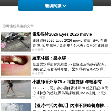
繼續閱讀
非買不可的理由
你可能感興趣的文章
電影眼眸2026 Eyes 2026 movie
電影眼眸2026 Eyes 2026 movie 導演: 廉智浩 編
劇 主演: 申敏兒 / 金南熙 / 李承勇 / 金英雅 電影眼
6 小時前
眸2026描述攝影師徐珍因遺
羅東林鐵：樂水驛
★可做洗漱包、餐具包、食物包、游泳包，使用場所應有盡
抵達樂水驛前會先經過5-7號隧道及橫越碼崙溪，
鐵路都是沿著溪畔修建。 樂水驛初名為濁水驛，
★尼龍材質防潑水，可保護您心愛的東西
6 小時前
但因與臺鐵集集線車站同名，於1953
小護師番外章78 > 福慧雙修 年輕卻有個老靈魂 ㄑ金剛經〉podcast
115.6.7 ( 同步存小護師番外章78 感恩日記-今天
★上有掛口設計可以外掛在背包上，輕鬆方便好使用
心裡特別的感動,因為選課燒腦,line A梳爬, 上完失
13 小時前
智課的她,特來傾
【漫時生活內湖店】內湖不限時餐廳推薦｜捷運港墘站美食，聚餐、約會、家庭聚會首選，正餐甜點一次滿足