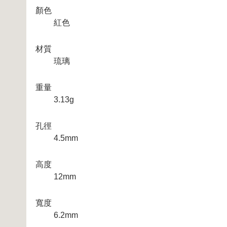
顏色
紅色
材質
琉璃
重量
3.13g
孔徑
4.5mm
高度
12mm
寬度
6.2mm