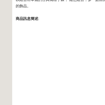
的飾品。
商品訊息簡述
: