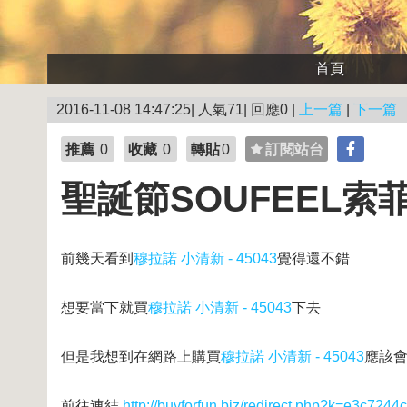
首頁
2016-11-08 14:47:25| 人氣71| 回應0 |
上一篇
|
下一篇
推薦
0
收藏
0
轉貼
0
訂閱站台
聖誕節SOUFEEL索菲
前幾天看到
穆拉諾 小清新 - 45043
覺得還不錯
想要當下就買
穆拉諾 小清新 - 45043
下去
但是我想到在網路上購買
穆拉諾 小清新 - 45043
應該
前往連結
http://buyforfun.biz/redirect.php?k=e3c