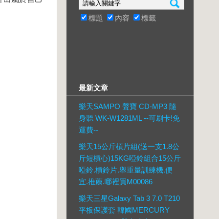
標題
內容
標籤
最新文章
樂天SAMPO 聲寶 CD-MP3 隨
身聽 WK-W1281ML --可刷卡!免
運費--
樂天15公斤槓片組(送一支1.8公
斤短槓心)15KG啞鈴組合15公斤
啞鈴.槓鈴片.舉重量訓練機.便
宜.推薦.哪裡買M00086
樂天三星Galaxy Tab 3 7.0 T210
平板保護套 韓國MERCURY