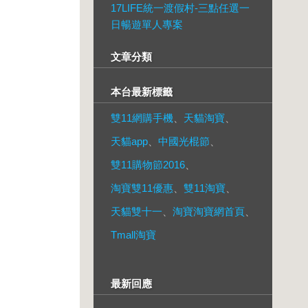
17LIFE統一渡假村-三點任選一
日暢遊單人專案
文章分類
本台最新標籤
雙11網購手機
、
天貓淘寶
、
天貓app
、
中國光棍節
、
雙11購物節2016
、
淘寶雙11優惠
、
雙11淘寶
、
天貓雙十一
、
淘寶淘寶網首頁
、
Tmall淘寶
最新回應