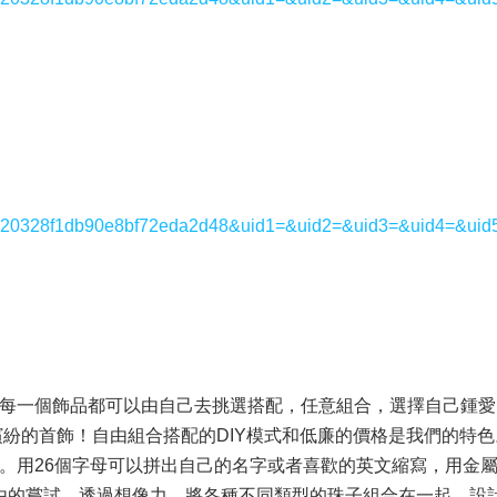
7244c20328f1db90e8bf72eda2d48&uid1=&uid2=&uid3=&uid4=&uid
就是每一個飾品都可以由自己去挑選搭配，任意組合，選擇自己鍾
紛的首飾！自由組合搭配的DIY模式和低廉的價格是我們的特
。用26個字母可以拼出自己的名字或者喜歡的英文縮寫，用金屬的
由的嘗試，透過想像力，將各種不同類型的珠子組合在一起，設