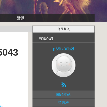
活動
自我介紹
p65fx30b2l
043
關於本站
留言板
5=