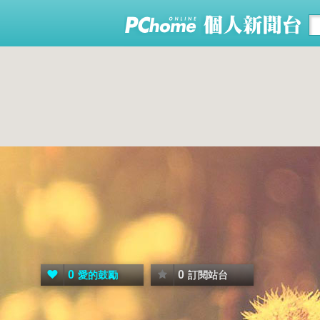
0
0
愛的鼓勵
訂閱站台