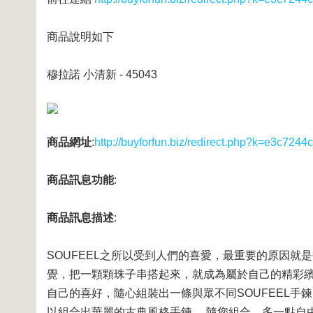
商品說明如下
穆拉諾 小清新 - 45043
商品網址
:
http://buyforfun.biz/redirect.php?k=e3c
商品訊息功能
:
商品訊息描述
:
SOUFEEL之所以受到人們的喜愛，最重要的原因
覺，把一顆顆珠子串搭起來，就成為屬於自己的精彩繽
自己的喜好，隨心組裝出一條與眾不同SOUFEEL手鍊
以組合出華麗的古典風格手鍊， 隨您組合，多一點自