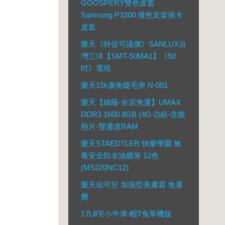
GOOSPERY雙色皮套
Samsung P3200 撞色支架插卡
皮套
樂天《特促可議價》SANLUX台
灣三洋【SMT-50MA1】《50
吋》電視
樂天15k廣角睫毛夾 N-001
樂天【綠蔭-全店免運】UMAX
DDR3 1600 8GB (4G-2)組-含散
熱片-雙通道RAM
樂天STAEDTLER 快樂學園 無
毒安全防水油腊筆 12色
(MS220NC12)
樂天仙可兒 加強型美膚霜 免運
費
17LIFE小牛津-帽T兔單機版