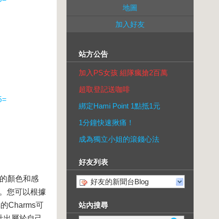
地圖
加入好友
站方公告
加入PS女孩 組隊瘋搶2百萬
超取登記送咖啡
5=
綁定Hami Point 1點抵1元
1分鐘快速揪痛！
成為獨立小姐的滾錢心法
好友列表
愛的顏色和感
好友的新聞台Blog
色。您可以根據
Charms可
站內搜尋
計出屬於自己