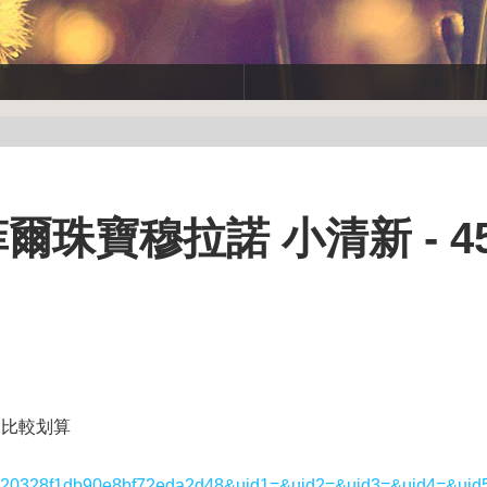
爾珠寶穆拉諾 小清新 - 45
會比較划算
7244c20328f1db90e8bf72eda2d48&uid1=&uid2=&uid3=&uid4=&uid