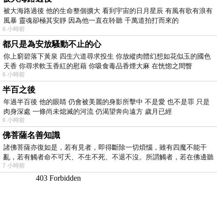
被大海路過後 他的生命整個擴大 看到宇宙的日月星辰 有風有歌有浪有
風暴 靈魂卻極其安靜 因為他一直在聆聽 千萬道拍打而來的
6 小時前
都只是為安放騷動不止的心
你上窮碧落下黃泉 四生六道尋求投生 你放縱肉體幻想如花似玉的國色
天香 你尋求軟玉香紅的慰藉 你吸食毒品香煙大麻 在恍惚之間瞥
6 小時前
半百之後
年過半百後 他的眼睛 仍會被美麗的身影所擊中 不是愛 也不是罪 只是
肉身深處 一條尚未熄滅的河流 仍渴望奔向遠方 歲月已經
6 小時前
佛菩薩名善知識
諸佛菩薩亦復如是，若有見者，即得斷除一切煩惱，雖有四魔不能干
亂，若有觸者命不可夭、不生不死、不退不沒。所謂觸者，若在佛邊聽
7 小時前
受