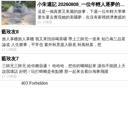
小朱週記 20260808_一位年輕人逐夢的真實故事
這是一個真實又美麗的故事，下週一位年輕大學畢
業生要去實現她的美國夢，在沒有家裡經濟奧援的
16 小時前
情況下，靠著自我努力工作累積出國基
藍玫友8
旅人掌櫃旅人掌櫃 我又來找你喝茶囉 帶上三師兄一道來 知己兩三品茗
論道 人生樂事，平常也 窗外秋景盡入眼底 秋風秋葉，愁
17 小時前
藍玫友7
三師兄三師兄 給你糖葫蘆！ 哈哈哈，把你的嘴糊起來 讓你不能跟上天
說我壞話 好吧！玩打蟑螂是有點髒 那一起來去看白海豚飛躍
17 小時前