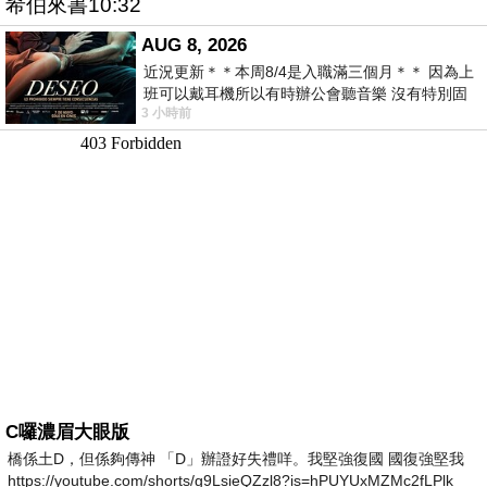
希伯來書10:32
AUG 8, 2026
近況更新＊＊本周8/4是入職滿三個月＊＊ 因為上
班可以戴耳機所以有時辦公會聽音樂 沒有特別固
3 小時前
定哪天但就是一周某一天會固定聽'90
C囉濃眉大眼版
橋係土D，但係夠傳神 「D」辦證好失禮咩。我堅強復國 國復強堅我
https://youtube.com/shorts/g9LsieQZzl8?is=hPUYUxMZMc2fLPlk