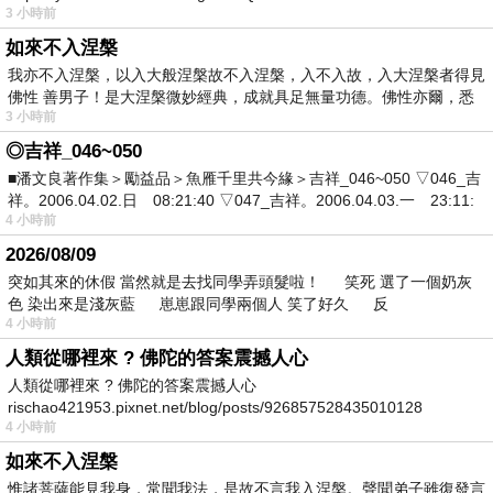
3 小時前
如來不入涅槃
我亦不入涅槃，以入大般涅槃故不入涅槃，入不入故，入大涅槃者得見
佛性 善男子！是大涅槃微妙經典，成就具足無量功德。佛性亦爾，悉
3 小時前
◎吉祥_046~050
■潘文良著作集＞勵益品＞魚雁千里共今緣＞吉祥_046~050 ▽046_吉
祥。2006.04.02.日 08:21:40 ▽047_吉祥。2006.04.03.一 23:11:
4 小時前
2026/08/09
突如其來的休假 當然就是去找同學弄頭髮啦！ 笑死 選了一個奶灰
色 染出來是淺灰藍 崽崽跟同學兩個人 笑了好久 反
4 小時前
人類從哪裡來 ? 佛陀的答案震撼人心
人類從哪裡來 ? 佛陀的答案震撼人心
rischao421953.pixnet.net/blog/posts/926857528435010128
4 小時前
如來不入涅槃
惟諸菩薩能見我身，常聞我法，是故不言我入涅槃。聲聞弟子雖復發言