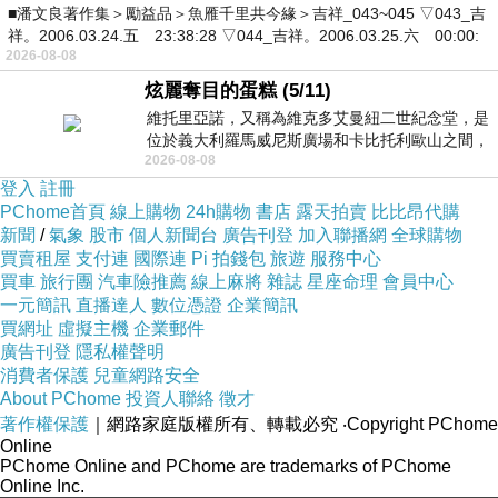
■潘文良著作集＞勵益品＞魚雁千里共今緣＞吉祥_043~045 ▽043_吉
祥。2006.03.24.五 23:38:28 ▽044_吉祥。2006.03.25.六 00:00:
2026-08-08
炫麗奪目的蛋糕 (5/11)
維托里亞諾，又稱為維克多艾曼紐二世紀念堂，是
位於義大利羅馬威尼斯廣場和卡比托利歐山之間，
2026-08-08
用以紀念統一義大利統一後的的第一位國
登入
註冊
PChome首頁
線上購物
24h購物
書店
露天拍賣
比比昂代購
新聞
/
氣象
股市
個人新聞台
廣告刊登
加入聯播網
全球購物
買賣租屋
支付連
國際連
Pi 拍錢包
旅遊
服務中心
買車
旅行團
汽車險推薦
線上麻將
雜誌
星座命理
會員中心
一元簡訊
直播達人
數位憑證
企業簡訊
買網址
虛擬主機
企業郵件
廣告刊登
隱私權聲明
消費者保護
兒童網路安全
About PChome
投資人聯絡
徵才
著作權保護
｜網路家庭版權所有、轉載必究
‧Copyright PChome
Online
PChome Online and PChome are trademarks of PChome
Online Inc.