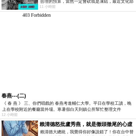
合理的預算，當然一定會砍或是凍結，最近文化部
11 小時前
要編列公視和Taiwan plus預算，在110年
春燕---(二)
《 春 燕 》 三、你們唱戲的 春燕考進輔仁大學。平日在學校工讀，晚
上在學校附近的餐廳當外場。寒暑假白天到鎮公所幫忙整理文件
12 小時前
賴清德怒批盧秀燕，就是徹頭徹尾的心虛
賴清德大總統，我覺得你好像說錯了！你在台中替