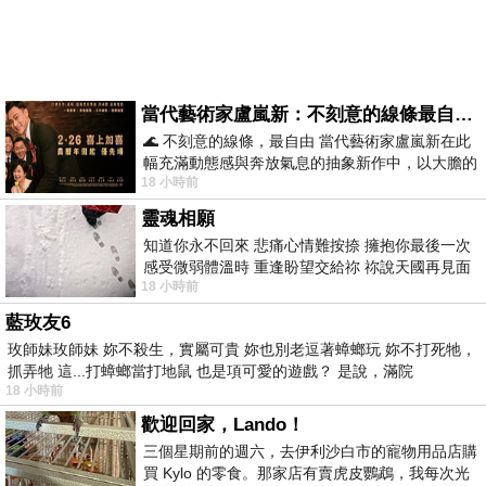
當代藝術家盧嵐新：不刻意的線條最自由，讓色彩流動、筆觸自己說話
🌊 不刻意的線條，最自由 當代藝術家盧嵐新在此
幅充滿動態感與奔放氣息的抽象新作中，以大膽的
18 小時前
藍色顏料在白色畫布上揮灑、壓印與流淌
靈魂相願
知道你永不回來 悲痛心情難按捺 擁抱你最後一次
感受微弱體溫時 重逢盼望交給祢 祢說天國再見面
18 小時前
此刻忍淚說別離 他日靈魂再
藍玫友6
玫師妹玫師妹 妳不殺生，實屬可貴 妳也別老逗著蟑螂玩 妳不打死牠，
抓弄牠 這...打蟑螂當打地鼠 也是項可愛的遊戲？ 是說，滿院
18 小時前
歡迎回家，Lando！
三個星期前的週六，去伊利沙白市的寵物用品店購
買 Kylo 的零食。那家店有賣虎皮鸚鵡，我每次光