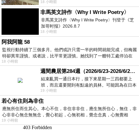
18 小時前
顧都會去看一下。他們偶爾會引進 C
非馬英文詩作〈Why I Write Poetry〉
非馬英文詩作〈Why I Write Poetry〉刊登于《芝
加哥时报》2026.8.7
18 小時前
阿我阿龍 58
監視行動持續了三個多月。他們或許只需一半的時間就能完成，但梅麗
特卻異常謹慎。或者說，比平常更謹慎。她找到了一艘特工處停泊在
18 小時前
週間農居第284週（2026/6/23-2026/6/24) 夏至 金黃稻浪洋溢豐收喜悅
結束亂買一通日本行，接下來星期一三四都要上
班，而且還要開到有點遠的員林。可能因為在日本
19 小時前
花不少錢，星期一出門上班時，心裡沒有一
若心有住則為非住
應無所住而生其心。本心不住，非住非非住，應生無所住心，無住，非
心非非心無念無無念，覺心初起，心無初相，覺念念真，心無覺相
19 小時前