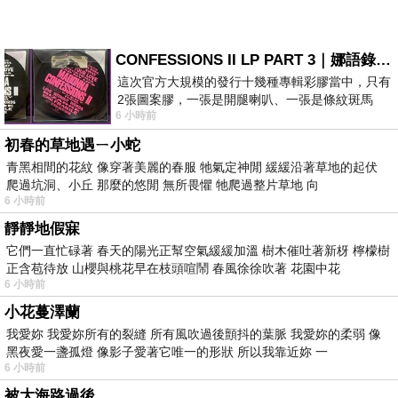
CONFESSIONS II LP PART 3｜娜語錄II LP PART 3
這次官方大規模的發行十幾種專輯彩膠當中，只有
2張圖案膠，一張是開腿喇叭、一張是條紋斑馬
6 小時前
版；目前官網上只剩澳洲商店AU STORE
初春的草地遇ㄧ小蛇
青黑相間的花紋 像穿著美麗的春服 牠氣定神閒 緩緩沿著草地的起伏
爬過坑洞、小丘 那麼的悠閒 無所畏懼 牠爬過整片草地 向
6 小時前
靜靜地假寐
它們一直忙碌著 春天的陽光正幫空氣緩緩加溫 樹木催吐著新枒 檸檬樹
正含苞待放 山櫻與桃花早在枝頭喧鬧 春風徐徐吹著 花園中花
6 小時前
小花蔓澤蘭
我愛妳 我愛妳所有的裂縫 所有風吹過後顫抖的葉脈 我愛妳的柔弱 像
黑夜愛一盞孤燈 像影子愛著它唯一的形狀 所以我靠近妳 一
6 小時前
被大海路過後