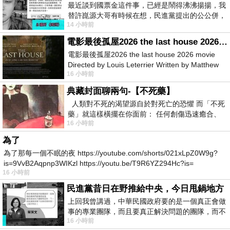
最近談到國票金這件事，已經是鬧得沸沸揚揚，我
替許崑源大哥有時候在想，民進黨提出的公公併，
14 小時前
其實就是想要國庫通黨庫，鬧出最大的醜
電影最後孤屋2026 the last house 2026 movie
電影最後孤屋2026 the last house 2026 movie
Directed by Louis Leterrier Written by Matthew
16 小時前
Robinson Starring Greta Lee Wa
典藏封面聊兩句-【不死藥】
人類對不死的渴望源自於對死亡的恐懼 而「不死
藥」就這樣橫擺在你面前： 任何創傷迅速癒合、
16 小時前
停止衰老、痛覺消失…堪
為了
為了那每一個不眠的夜 https://youtube.com/shorts/021xLpZ0W9g?
is=9VvB2Aqpnp3WIKzl https://youtu.be/T9R6YZ294Hc?is=
16 小時前
民進黨昔日在野推給中央，今日甩鍋地方
上回我曾講過，中華民國政府要的是一個真正會做
事的專業團隊，而且要真正解決問題的團隊，而不
16 小時前
是只會到處甩鍋的雙標團隊，最近民進黨