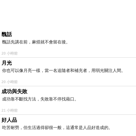
醜話
醜話先講在前，麻煩就不會留在後。
20 小時前
月光
你也可以像月亮一樣，當一名追隨者和補充者，用弱光關注人間。
20 小時前
成功與失敗
成功靠不斷找方法，失敗靠不停找藉口。
21 小時前
好人品
吃苦耐勞，但生活過得卻很一般，這通常是人品好造成的。