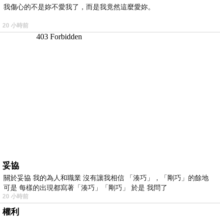
我傷心的不是妳不愛我了，而是我竟然這麼愛妳。
20 小時前
妥協
關於妥協 我的為人和職業 沒有讓我相信 「湊巧」，「剛巧」的餘地
可是 每樣的出現都寫著「湊巧」「剛巧」 於是 我問了
20 小時前
權利