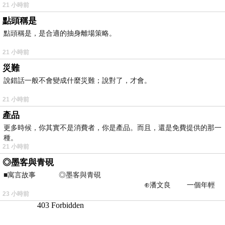
21 小時前
點頭稱是
點頭稱是，是合適的抽身離場策略。
21 小時前
災難
說錯話一般不會變成什麼災難；說對了，才會。
21 小時前
產品
更多時候，你其實不是消費者，你是產品。而且，還是免費提供的那一
種。
21 小時前
◎墨客與青硯
■寓言故事 ◎墨客與青硯
⊕潘文良 一個年輕
23 小時前
的墨客，在京城的古玩肆裡