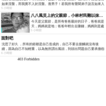
如來涅槃，而我實不入於涅槃。善男子！若我所有聲聞弟子說言如來入
5 小時前
八八風災上的父親節，小林村民難以抹滅的痛
今天是父親節，是所有爸爸最好的日子，爸爸就是
天，媽媽就是地；爸爸年輕出去賺錢，媽媽則是處
5 小時前
理家務，職業不分高低貴賤，只有人品才
面對吧
沈思了好久 ，所有的錯都是自己造成的，自己不要去接觸就沒有後
續，因為自己不知輕重，以為無所謂出風頭，到頭出問題自己要承擔怨
6 小時前
不