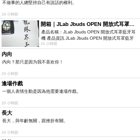
不做事的人總堅持自己有說話的權利。
20 小時前
開箱｜JLab Jbuds OPEN 開放式耳罩藍牙耳機 - 設計美學，輕巧、透氣、環境音全物理達成！
產品名稱：JLab Jbuds OPEN 開放式耳罩藍牙耳
機 產品資訊 JLab Jbuds OPEN 開放式耳罩藍牙
20 小時前
耳機評語：非常有特色，值得喜愛美型工
内向
内向？那只是因为我不喜欢你！
20 小時前
逢場作戲
一個人表情生動是因為他需要逢場作戲。
20 小時前
長大
長大，與年齡無關，跟挫折有關。
20 小時前