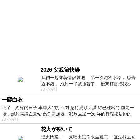
2026 父親節快樂
我們一起穿著情侶裝吧， 第一次泡冷水澡， 感覺
還不錯， 泡到一半就睡著了， 後來打雷把我吵
23 小時前
醒， 手
一襲白衣
巧了，約好的日子 車庫大門打不開 急得滿頭大漢 妳已經出門 虛驚一
場，趕到高鐵左營站恰好 新加坡，我只去過一次 妳的行程總是排的
23 小時前
花火が瞬いて
煙火閃耀， 一支唱出讓你永生難忘、 無法抹去回