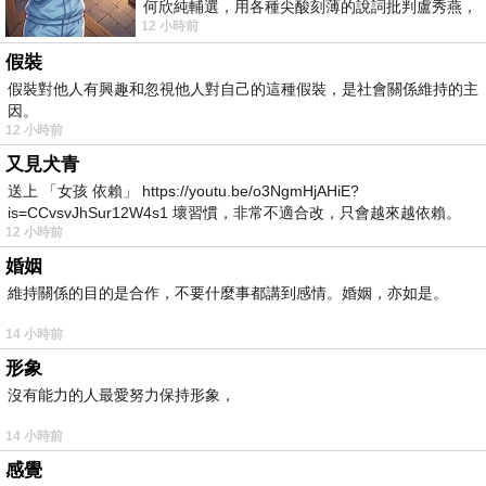
何欣純輔選，用各種尖酸刻薄的說詞批判盧秀燕，
12 小時前
罵她施政滿意度輸給陳其邁，甚至還說盧
假裝
假裝對他人有興趣和忽視他人對自己的這種假裝，是社會關係維持的主
因。
12 小時前
又見犬青
送上 「女孩 依賴」 https://youtu.be/o3NgmHjAHiE?
is=CCvsvJhSur12W4s1 壞習慣，非常不適合改，只會越來越依賴。
12 小時前
我害怕的
婚姻
維持關係的目的是合作，不要什麼事都講到感情。婚姻，亦如是。
14 小時前
形象
沒有能力的人最愛努力保持形象，
14 小時前
感覺