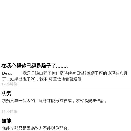
在我心裡你已經是騙子了........
Dear: 我只是隨口問了你什麼時候生日?想說獅子座的你現在八月
了，結果出現了20，我不 可置信地看著這個
19 小時前
功勞
功勞只算一個人的，這樣才能形成神威，才容易變成佳話。
19 小時前
無能
無能？那只是因為對方不能與你配合。