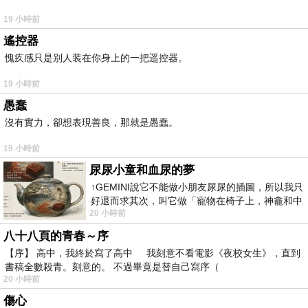
19 小時前
遙控器
愧疚感只是别人装在你身上的一把遥控器。
19 小時前
愚蠢
沒有實力，卻想表現善良，那就是愚蠢。
19 小時前
尿尿小童和血尿的夢
↑GEMINI說它不能做小朋友尿尿的插圖，所以我只
好退而求其次，叫它做「寵物在椅子上，神龕和中
20 小時前
年人臉孔」的畫了。 六月底
八十八頁的青春～序
【序】 高中，我終於寫了高中 我刻意不看電影《夜校女生》，直到
書稿全數殺青。刻意的。 不過畢竟是替自己寫序（
20 小時前
傷心