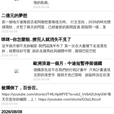
憶的歌曲。
2026-08-08
二億元的夢想
當一個地方連雜貨店老闆都想要兩億元時。 行文至此，2026的時光體
感飛快，才想了兩天的問題，已經被新的新聞趕過 跟陰間一樣，某
2026-08-08
咪咪~你怎麼能..撩完人就消失不見了
這半個月都不見妳貓影 我們認識半年了 第一次在大廈樓下走道遇見
妳，就覺得好可愛..妳趴在羅馬柱與牆體中間，眼睛巴眨巴眨
2026-08-08
歐洲浪遊一個月 - 中途短暫停留德國
德國原先並不在我們的行程計畫中 只有計畫過境
北部的漢堡市 後因天色已昏暗 故臨時決定在漢
2026-08-08
堡市吃晚餐和過夜
被擱倒了，百份百。
https://youtube.com/shorts/JT4fLHpMfYE?is=uk2_hVbA2IJnlyGW 唯
天空是你的極限，上！ https://youtube.com/shorts/G3a1Jhcu4
2026-08-08
2026/08/08