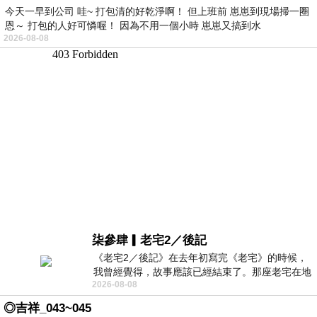
今天一早到公司 哇~ 打包清的好乾淨啊！ 但上班前 崽崽到現場掃一圈
恩～ 打包的人好可憐喔！ 因為不用一個小時 崽崽又搞到水
2026-08-08
柒參肆▎老宅2／後記
《老宅2／後記》在去年初寫完《老宅》的時候，
我曾經覺得，故事應該已經結束了。那座老宅在地
2026-08-08
震中倒塌，七個人終於離開那片黑暗，
◎吉祥_043~045