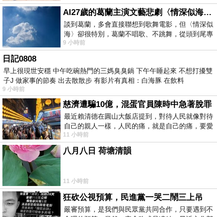
AI27歲的葛蘭主演文藝悲劇〈情深似海〉 #戀上老電影 #葛蘭 #粟子
談到葛蘭，多會直接聯想到歌舞電影，但〈情深似
海〉卻很特別，葛蘭不唱歌、不跳舞，從頭到尾專
9 小時前
心演戲。拍攝期間，經常工作超過12個鐘
日記0808
早上很現世安穩 中午吃碗熱門的三媽臭臭鍋 下午午睡起來 不想打擾雙
子J 做家事的節奏 出去散散步 有影片有真相：白海豚 在飲料
9 小時前
慈濟遭騙10億，混蛋官員陳時中急著脫罪
最近賴清德在圓山大飯店提到，對待人民就像對待
自己的親人一樣，人民的痛，就是自己的痛，要愛
11 小時前
民如親，說的這麼好聽，實際上根本沒做
八月八日 荷塘清韻
11 小時前
狂砍公視預算，民進黨一哭二鬧三上吊
嚴審預算，是我們與民眾黨共同合作，只要遇到不