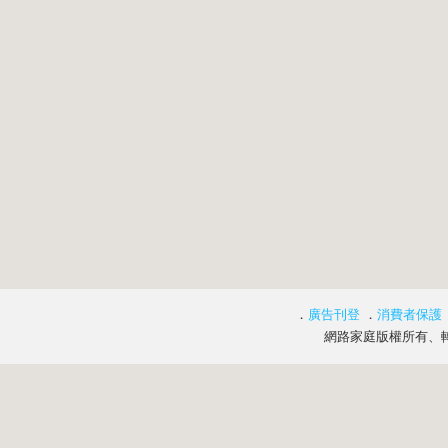
．
廣告刊登
．
消費者保護
網路家庭版權所有、轉載必究 