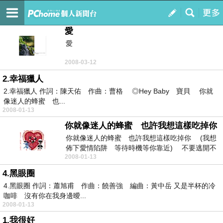
我的地盤 *
訂閱
我的
愛
愛
2008-03-12
2.幸福獵人
2.幸福獵人 作詞：陳天佑 作曲：曹格 ◎Hey Baby 寶貝 你就
像迷人的蜂蜜 也...
2008-01-13
你就像迷人的蜂蜜 也許我想這樣吃掉你
你就像迷人的蜂蜜 也許我想這樣吃掉你 (我想
佈下愛情陷阱 等待時機等你靠近) 不要逃開不
2008-01-13
要覺...
4.黑眼圈
4.黑眼圈 作詞：蕭旭甫 作曲：饒善強 編曲：黃中岳 又是半杯的冷
咖啡 沒有你在我身邊曖...
2008-01-13
1.我很好