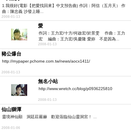
1.我很好(電影【把愛找回來】中文預告曲) 作詞：阿信（五月天） 作
曲：陳忠義 沙發上睡...
2008-01-13
愛
作詞：王力宏/十方/何啟宏/於景雯 作曲：王力
宏 編曲：王力宏/吳慶隆 愛妳 不是因為...
2008-01-13
豬公爆台
http://mypaper.pchome.com.tw/news/aocx1411/
2008-01-13
無名小站
http://www.wretch.cc/blog/p0936225810
2008-01-13
仙山獅潭
靈境神仙顯 洞廷莊嚴赫 歡迎蒞臨仙山靈洞宮！ ...
2008-01-06