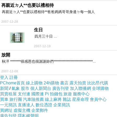
再親近ㄉ人**也要以禮相待
再親近ㄉ人**也要以禮相待**爸爸媽媽哥哥身邊ㄉ每一個人
2007-12-28
生日
四月三十日 ...
2007-12-19
放開
秋泙 ********很感恩也很謝謝妳們******************************...
2007-12-08
登入
註冊
PChome首頁
線上購物
24h購物
書店
露天拍賣
比比昂代購
新聞
/
氣象
股市
個人新聞台
廣告刊登
加入聯播網
全球購物
買賣租屋
支付連
國際連
Pi 拍錢包
旅遊
服務中心
買車
旅行團
汽車險推薦
線上麻將
雜誌
星座命理
會員中心
一元簡訊
直播達人
數位憑證
企業簡訊
買網址
虛擬主機
企業郵件
廣告刊登
隱私權聲明