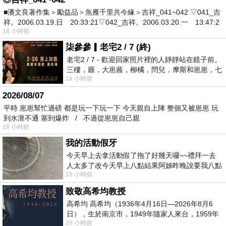
■潘文良著作集＞勵益品＞魚雁千里共今緣＞吉祥_041~042 ▽041_吉
祥。2006.03.19.日 20:33:21▽042_吉祥。2006.03.20.一 13:47:2
18 小時前
柒參參▎老宅2 / 7 (終)
老宅2 / 7 - 歡迎回家照片裡的人靜靜站在鏡子前。
三樓，廄，大崽蕥，柳橘，閆兒，摩斯和崽崽，七
18 小時前
個人整整齊齊地站在鏡框之外，如同
2026/08/07
平時 崽崽幫忙過磅 都是玩一下玩一下 今天親自上陣 整個又被崽崽 玩
到水泄不通 塞到爆炸 / 不過從崽崽自己親
18 小時前
我的活動假牙
今天早上去拿活動假了拖了好幾天囉~~禮拜一去
人太多了改今天早上八點結果阿姊昨晚說要我八點
19 小時前
去西螺農會~回到莿桐都8點半多了
致敬高希均教授
高希均 高希均（1936年4月16日—2026年8月6
日），生於南京市，1949年隨家人來台，1959年
20 小時前
赴美深造並取得經濟發展博士學位。曾任