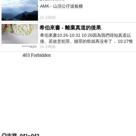
AMK - 山頂公仔波板糖
18 小時前
希伯來書 - 離棄真道的後果
希伯來書10:26-10:31 10:26因為我們得知真道以
後、若故意犯罪、贖罪的祭就再沒有了． 10:27惟
18 小時前
有戰懼等候審判和那燒滅眾敵人的烈火
◎吉祥_041~042