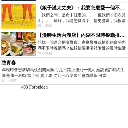
《娘子漢大丈夫》：我要怎麼愛一個不存在的人？
「我們之間，是命中註定的。」「但我們才初次見
面。」「聽好，我是戀愛高手、情史豐富，我很清
20 小時前
楚這種感覺，你我之間的那種感覺，現
【漫時生活內湖店】內湖不限時餐廳推薦｜捷運港墘站美食，聚餐、約會、家庭聚會首選，正餐甜點一次滿足
想找一間適合朋友聚會、家庭聚餐或情侶約會的內
湖不限時餐廳嗎？位於捷運港墘站附近的漫時生活
20 小時前
內湖店，從捷運站步行約4分鐘即可抵
致青春
年輕時曾想著騎馬仗劍闖天涯 可是半路上遇到一個人 她說要許我終生
於是我一激動 當了劍 賣了馬 從此一心柴米油鹽醬醋茶 可當
20 小時前