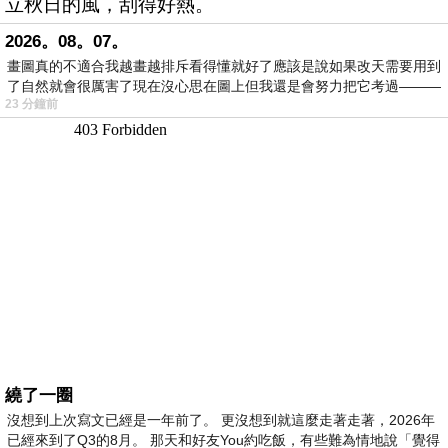
立秋日的風，刮得好熱。
2026。08。07。
畫圖真的不適合我越畫越排斥看得懂就好了應該是說如果改天需要用到
了自然就會很厲害了現在沒心思在圖上但我還是會努力把它考過———
23 分鐘前
繞了一圈
沒想到上次寫文已經是一年前了。 更沒想到就這麼走著走著，2026年
已經來到了Q3的8月。 那天和好友You約吃飯，有些難為情地說「覺得