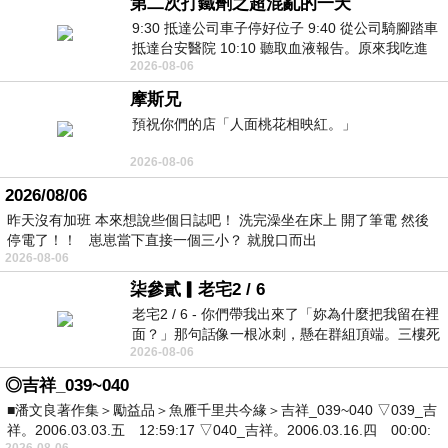
第二次打鐵劑之超混亂的一天
9:30 抵達公司車子停好位子 9:40 從公司騎腳踏車
抵達台安醫院 10:10 聽取血液報告。原來我吃進
2026-08-06
去的 B12 彌可保並非沒有吸收而是超
摩斯兄
預祝你們的店「人面桃花相映紅。」
2026-08-06
2026/08/06
昨天沒有加班 本來想說些個日誌吧！ 洗完澡坐在床上 開了筆電 然後
停電了！！ 崽崽當下直接一個三小？ 就脫口而出
2026-08-06
柒參貳▎老宅2 / 6
老宅2 / 6 - 你們帶我出來了「妳為什麼把我留在裡
面？」那句話像一根冰刺，懸在群組頂端。三樓死
2026-08-06
死盯著照片裡的人。那個人確實站在
◎吉祥_039~040
■潘文良著作集＞勵益品＞魚雁千里共今緣＞吉祥_039~040 ▽039_吉
祥。2006.03.03.五 12:59:17 ▽040_吉祥。2006.03.16.四 00:00:
2026-08-06