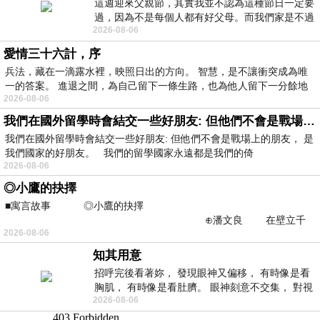
這週迎來父親節，其實我並不認為這種節日一定要
過，因為不是每個人都有好父母。而我們家是不過
2026-08-06
節的，平時也沒什麼儀式感，生活趨近冷
愛情三十六計，序
兵法，藏在一滴露水裡，映照日出的方向。 智慧，是不讓衝突成為唯
一的答案。 進退之間，為自己留下一條生路，也為他人留下一分餘地
2026-08-06
我們在國外留學時會結交一些好朋友: 但他們不會是戰場上的朋友
我們在國外留學時會結交一些好朋友: 但他們不會是戰場上的朋友， 是
我們國家的好朋友。 我們的留學國家永遠都是我們的倚
2026-08-06
◎小鷹的抉擇
■寓言故事 ◎小鷹的抉擇
⊕潘文良 在壁立千
2026-08-06
仞的懸崖上，有一座遮天蔽
知其用意
招呼完後看著妳， 發現眼神又偏移， 有時像是看
胸肌， 有時像是看肚臍。 眼神刻意不交集， 對視
2026-08-06
視線不對齊， 讓我很難不