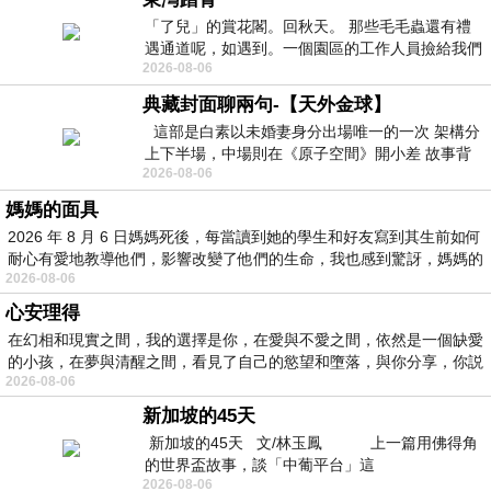
「了兒」的賞花閣。回秋天。 那些毛毛蟲還有禮
遇通道呢，如遇到。一個園區的工作人員撿給我們
2026-08-06
細賞。
典藏封面聊兩句-【天外金球】
這部是白素以未婚妻身分出場唯一的一次 架構分
上下半場，中場則在《原子空間》開小差 故事背
2026-08-06
景影射西藏境外流亡 地下組織
媽媽的面具
2026 年 8 月 6 日媽媽死後，每當讀到她的學生和好友寫到其生前如何
耐心有愛地教導他們，影響改變了他們的生命，我也感到驚訝，媽媽的
2026-08-06
心安理得
在幻相和現實之間，我的選擇是你，在愛與不愛之間，依然是一個缺愛
的小孩，在夢與清醒之間，看見了自己的慾望和墮落，與你分享，你説
2026-08-06
新加坡的45天
新加坡的45天 文/林玉鳳 上一篇用佛得角
的世界盃故事，談「中葡平台」這
2026-08-06