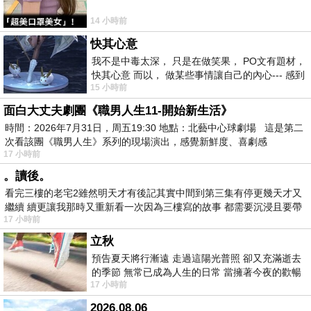
14 小時前
快其心意
我不是中毒太深， 只是在做笑果， PO文有題材，
快其心意 而以， 做某些事情讓自己的內心--- 感到
15 小時前
愉快。
面白大丈夫劇團《職男人生11-開始新生活》
時間：2026年7月31日，周五19:30 地點：北藝中心球劇場 這是第二
次看該團《職男人生》系列的現場演出，感覺新鮮度、喜劇感
17 小時前
。讀後。
看完三樓的老宅2雖然明天才有後記其實中間到第三集有停更幾天才又
繼續 續更讓我那時又重新看一次因為三樓寫的故事 都需要沉浸且要帶
17 小時前
有
立秋
預告夏天將行漸遠 走過這陽光普照 卻又充滿逝去
的季節 無常已成為人生的日常 當擁著今夜的歡暢
17 小時前
舒心 轉眼驟成昨日 而明晨 太陽
2026.08.06