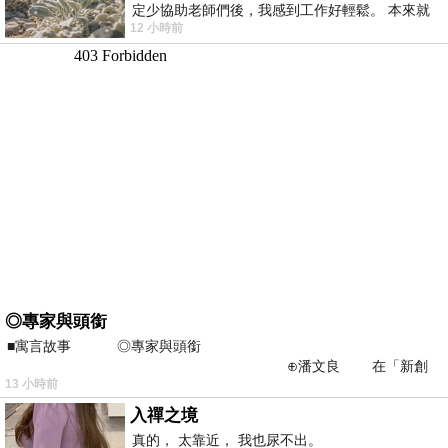
定少協助老師們後，我感到工作好輕鬆。 本來就
12 小時前
不是我的工作啊。 真
◎專家與頭銜
■寓言故事 ◎專家與頭銜
⊕潘文良 在「新創
13 小時前
之谷」裡——
入禪之境
真的， 太靠近， 我也尿不出。