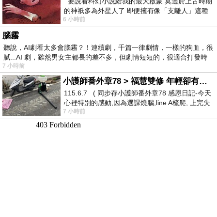
要說看科幻小說給我的最大啟蒙 莫過於上古時期
的神祇多為外星人了 即便擁有像「支離人」這種
6 小時前
驚世駭俗的神通法門 也未必讀
腦霧
聽說，AI劇看太多會腦霧？！連續劇，千篇一律劇情，一樣的狗血，很
膩...AI 劇，雖然男女主都長的差不多，但劇情短短的，很適合打發時
7 小時前
小護師番外章78 > 福慧雙修 年輕卻有個老靈魂 ㄑ金剛經〉podcast
115.6.7 ( 同步存小護師番外章78 感恩日記-今天
心裡特別的感動,因為選課燒腦,line A梳爬, 上完失
7 小時前
智課的她,特來傾