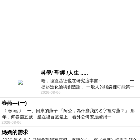
科學/ 聖經 /人生 .....
哈，怪盜基德也在研究這本書～ _ _ _ _ _ _ _ 一
提起進化論與創造論， 一般人的腦袋裡可能第一
2026-08-06
時間就有「 進化論很科
春燕---(一)
《 春 燕 》 一、回來的燕子 「阿公，為什麼我的名字裡有燕？」 那
年，何春燕五歲，坐在後台戲箱上，看外公何安慶縫補一
2026-08-06
媽媽的需求
2026 年 8 月 6 日我希望能有靈感，平靜的心，寫《媽媽》這系列好久