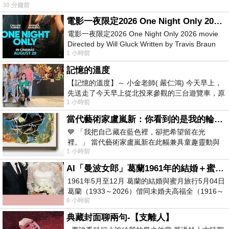
30 分鐘前
電影一夜限定2026 One Night Only 2026 movie
電影一夜限定2026 One Night Only 2026 movie
Directed by Will Gluck Written by Travis Braun
1 小時前
Starring Monica Barbaro
記憶的溫度
【記憶的溫度】～ 小金老師( 嚴仁鴻) 今天早上，
先送走了今天早上從北投來參觀的三台遊覽車，原
1 小時前
以為展場已經差不多要安靜下來，卻發
當代藝術家盧嵐新：你看到的是我的輪廓，還是你的故事？——藏在藍色裡的希望與光
💙 「我把自己藏在藍色裡，卻把希望留在光
裡。」 當代藝術家盧嵐新在此幅兼具童趣靈動與
1 小時前
抽象韻味的新作中，用湛藍的羽翼般色塊包覆著
AI「曼波女郎」葛蘭1961年的結婚＋蜜月旅行 #戀上老電影 #葛蘭 #粟子
1961年5月至12月 葛蘭的結婚與蜜月旅行5月04日
葛蘭（1933～2026）偕同未婚夫高福全（1916～
6 小時前
2004）乘郵輪赴倫敦6月15日於英國倫敦St.S
典藏封面聊兩句-【支離人】