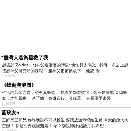
*臺灣人造衛星救了我……
趙德恕(Zoldos Ur.)神父還活著的時候: 他怕見太陽光 我有一次去上趙
德恕神父研究所的課程， 趙神父把窗簾放下， 他說:陽
9 小時前
《蜂蜜與漣漪》
生活的苦悶之處，必有其蜂蜜。 你說要學習蜜獾，毫不畏懼地 直搗蜂
窩，才能親嚐。 甚至練一身鐵布衫、金鐘罩， 在暴風雨來襲
9 小時前
藍玫友5
三師兄三師兄 你昨晚說不可以殺生 要我放過蟑螂給生路 今天的燉大肉
怎辦？ 你是否要虔誠茹素？ 蛤？別說師妹愛記仇 我希望
10 小時前