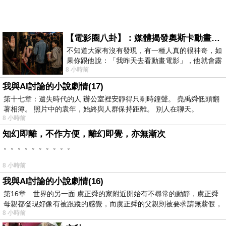
【電影圈八卦】：媒體揭發奧斯卡動畫項目投票醜聞！好萊塢為什麼看不起動畫電影？
不知道大家有沒有發現，有一種人真的很神奇，如
果你跟他說：「我昨天去看動畫電影」，他就會露
8 小時前
出一種慈祥的微笑，然後問你是不是陪小
我與AI討論的小說劇情(17)
第十七章：遺失時代的人 辦公室裡安靜得只剩時鐘聲。 堯禹舜低頭翻
著相簿。 照片中的袁年，始終與人群保持距離。 別人在聊天。
8 小時前
知幻即離，不作方便，離幻即覺，亦無漸次
。。。。。。。。。。
8 小時前
我與AI討論的小說劇情(16)
第16章 世界的另一面 虞正舜的家附近開始有不尋常的動靜，虞正舜
母親都發現好像有被跟蹤的感覺，而虞正舜的父親則被要求請無薪假，
8 小時前