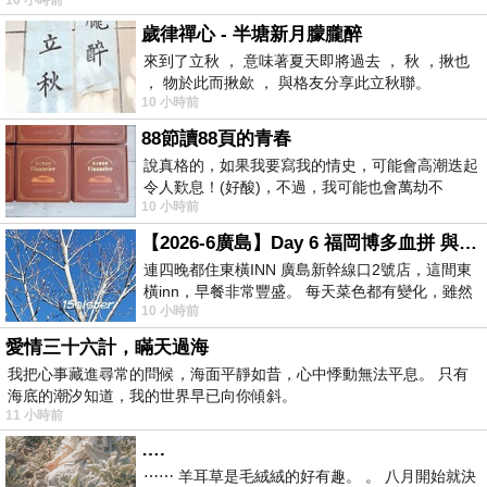
歲律禪心 - 半塘新月朦朧醉
來到了立秋 ， 意味著夏天即將過去 ， 秋 ，揪也
， 物於此而揪歛 ， 與格友分享此立秋聯。
10 小時前
88節讀88頁的青春
說真格的，如果我要寫我的情史，可能會高潮迭起
令人歎息！(好酸)，不過，我可能也會萬劫不
10 小時前
復...，每天跪鍵盤還是被判了花心的罪
【2026-6廣島】Day 6 福岡博多血拼 與機場接送少年司機深夜對談
連四晚都住東橫INN 廣島新幹線口2號店，這間東
橫inn，早餐非常豐盛。 每天菜色都有變化，雖然
10 小時前
看到工作人員拿出料理包加熱，但
愛情三十六計，瞞天過海
我把心事藏進尋常的問候，海面平靜如昔，心中悸動無法平息。 只有
海底的潮汐知道，我的世界早已向你傾斜。
11 小時前
….
⋯⋯ 羊耳草是毛絨絨的好有趣。 。 八月開始就決