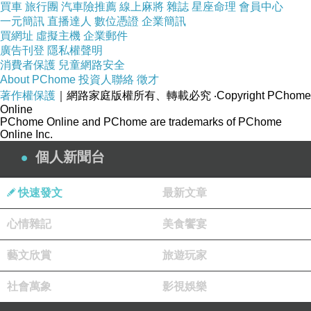
買車
旅行團
汽車險推薦
線上麻將
雜誌
星座命理
會員中心
一元簡訊
直播達人
數位憑證
企業簡訊
買網址
虛擬主機
企業郵件
廣告刊登
隱私權聲明
消費者保護
兒童網路安全
About PChome
投資人聯絡
徵才
著作權保護
｜網路家庭版權所有、轉載必究
‧Copyright PChome
Online
PChome Online and PChome are trademarks of PChome
Online Inc.
個人新聞台
快速發文
最新文章
心情雜記
美食饗宴
藝文欣賞
旅遊玩家
社會萬象
影視娛樂