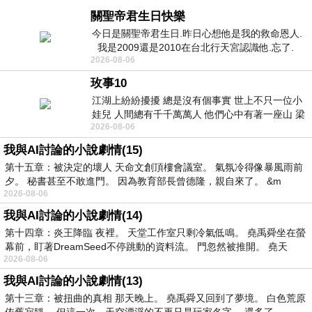
關聖帝君生日快樂
今日是關聖帝君生日.昨日心想他是我的救命恩人.
我是2009還是2010在台北行天宮認識他.忘了.
2026-08-06
一個奇摩交友的網友學
玫事10
江湖上紛紛擾擾 總是沒有個事實 世上不只一位小
娃兒 人間總有千千萬萬人 他們心中有著一座山 梁
2026-08-06
山佛山泰華衡恆嵩 一山之高
我與AI討論的小說劇情(15)
第十五章：被決定的壞人 天命文創頂樓會議室。 氣氛冷得像暴風雨前
夕。 秘書甚至不敢進門。 因為教育部長曾德隆，親自來了。 &m
2026-08-06
我與AI討論的小說劇情(14)
第十四章：炎王降臨 夜裡。 天堂工作室只剩冷氣低鳴。 堯禹舜坐在螢
幕前，盯著DreamSeed不停跳動的資料流。 門忽然被推開。 堯天
2026-08-06
我與AI討論的小說劇情(13)
第十三章：被扭曲的真相 那天晚上。 堯禹舜又回到了夢境。 白色荒原
依舊寂靜。 但這一次，天空漂浮的不再只是玩家名字。 還多了