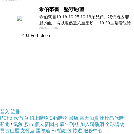
希伯來書 - 堅守盼望
希伯來書10:19-10:25 10:19弟兄們、我們既因耶
穌的血、得以坦然進入至聖所、 10:20是藉着他給
2026-08-06
我們開了一條又新又活的路從幔子經過
登入
註冊
PChome首頁
線上購物
24h購物
書店
露天拍賣
比比昂代購
新聞
/
氣象
股市
個人新聞台
廣告刊登
加入聯播網
全球購物
買賣租屋
支付連
國際連
Pi 拍錢包
旅遊
服務中心