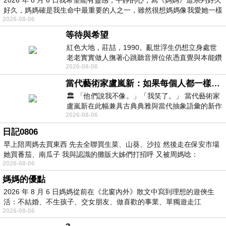
好久，媽媽確是我生命中最重要的人之一，雖然很想媽媽像我愛她一樣
2026-08-06
等待與希望
紅色大地，莊喆，1990。亂世浮生仍想立身處世
老老實實做人撫著心跳聽音辨位依憑直覺與本能鑽
2026-08-06
向裂隙的亮處探索另一個心聲另一個共鳴的
當代藝術家盧嵐新：如果每個人都一樣，這世界該有多無聊？
🏛️ 「他們說我不像。」「我笑了。」 當代藝術家
盧嵐新在此幅兼具古典典雅與當代抽象語彙的新作
2026-08-06
中，以沈靜的藍色空間為背景，描繪了
日記0806
早上陪周媽去買東西 先去全聯買生菜、山葵、沙拉 然後走在保安市場
她買番茄、南瓜子 我與認識的攤販大姊們打招呼 又被周媽唸：
2026-08-06
媽媽的優點
2026 年 8 月 6 日媽媽從前在《北窗內外》散文中寫到理想的遊俠生
活：不結婚、不生孩子、交女朋友、做喜歡的事業、單獨遊走江
2026-08-06
湖⋯⋯，