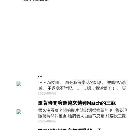
…
⋯⋯ Ai製圖 。 白色秋海棠花的幻形。 整體很Ai質
感。 不過我不討厭。 。 ... 嗯，我滿意了！ 。 🐻
2026-08-06
昨中
隨著時間演進越來越難Match的三觀
很久沒看葳老闆的影片 這部還蠻推薦的 但 我發現
隨著時間的推進 強調個人自由不忍耐 想要找三觀
2026-08-06
接近的不要說對象 連朋友都超