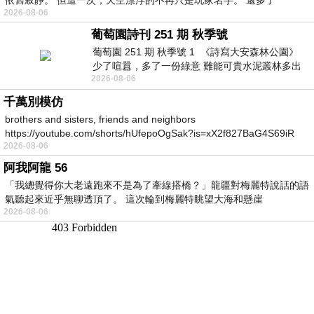
2026-08-06
葡萄園詩刊 251 期 秋季號
葡萄園 251 期 秋季號 1 《詩寫大安森林公園》
少了喧囂，多了一份綠意 難能可貴水泥叢林多出
2026-08-06
一
千萬別模仿
brothers and sisters, friends and neighbors
https://youtube.com/shorts/hUfepoOgSak?is=xX2f827BaG4S69iR
2026-08-06
https
阿我阿龍 56
「我總覺得你大老遠跑來不是為了牽線搭橋？」龍疆對梅麗特說話的語
氣聽起來近乎無聊透頂了。 這次輪到梅麗特眺望大海和懸崖
2026-08-06