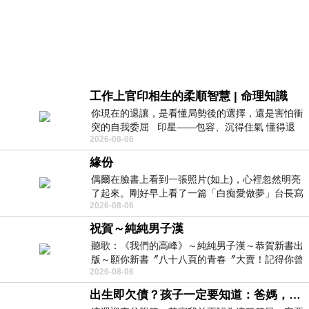
工作上官印相生的柔順智慧 | 命理知識
你現在的退讓，是看懂局勢後的選擇，還是害怕衝
突的自我委屈 印星——包容、沉得住氣 懂得退
2026-08-06
一步觀察，不會
緣份
偶爾在臉書上看到一張照片(如上)，心裡忽然明亮
了起來。剛好早上看了一篇「白痴愛做夢」台長寫
2026-08-06
的貼文，在回顧年輕時瘋狂愛上
祝賀～純純男子漢
聽歌：《我們的高峰》～純純男子漢～恭賀新書出
版～願你新書〞八十八頁的青春〞大賣！記得你曾
2026-08-06
經在我的版留言…「好讚的圖^^感覺大家
出生即欠債？孩子一定要知道：爸媽，其實我不欠你們