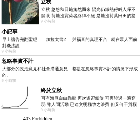
立秋
立秋 悠悠秋日施施然而來 陽光仍熾熱得叫人睜不
開眼 荷塘邊賞荷者絡繹不絕 是塘邊荷葉田田的凝
9 小時前
望 風中飄逸的是映日荷花別樣紅
小記事
早上禱告完翻聖經 加拉太書2 與福音的真理不合 就在眾人面前
對磯法說
9 小時前
忽略事實不計
大部分的政治意見和社會溝通意見，都是在忽略事實不計的情況下形成
的。
9 小時前
終於立秋
可有海豚白白靠攏 再次遙迢氣旋 可再饒過一遍窮
弱 雖人間活動 已達文明極致之浪費 但又何干質樸
9 小時前
者 只能白白陪葬