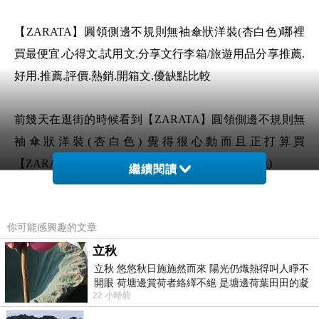
【ZARATA】圓領側邊不規則無袖傘狀洋裝(杏白色)哪裡
買最便宜.心得文.試用文.分享文行李箱/旅遊用品分享推薦.
好用.推薦.評價.熱銷.開箱文.優缺點比較
前幾天在逛街的時候看到【ZARATA】圓領側邊不規則無
袖傘狀洋裝(杏白色) 覺得很心動而且正打算買
【ZARATA】圓領側邊不規則無袖傘狀洋裝(杏白色)
繼續閱讀
但是我想【ZARATA】圓領側邊不規則無袖傘狀洋裝(杏白
你可能感興趣的文章
色) 在網路上買應該會比較便宜，【ZARATA】圓領側邊
立秋
不規則無袖傘狀洋裝(杏白色)而且24小時都能買，上網慢
立秋 悠悠秋日施施然而來 陽光仍熾熱得叫人睜不
慢挑選，不用等店家開門也不用看店員臉色
開眼 荷塘邊賞荷者絡繹不絕 是塘邊荷葉田田的凝
22 小時前
望 風中飄逸的是映日荷花別樣紅
想要購買【ZARATA】圓領側邊不規則無袖傘狀