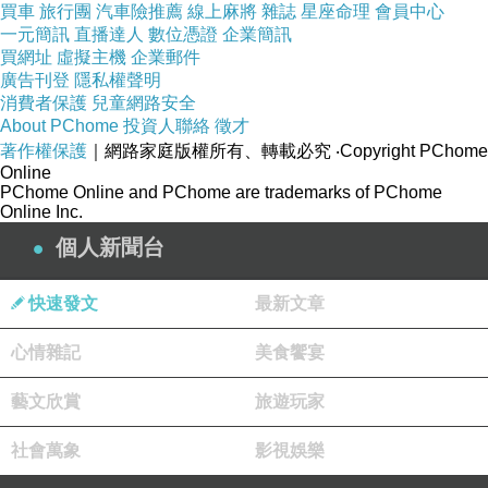
買車
旅行團
汽車險推薦
線上麻將
雜誌
星座命理
會員中心
一元簡訊
直播達人
數位憑證
企業簡訊
買網址
虛擬主機
企業郵件
廣告刊登
隱私權聲明
消費者保護
兒童網路安全
About PChome
投資人聯絡
徵才
著作權保護
｜網路家庭版權所有、轉載必究
‧Copyright PChome
Online
PChome Online and PChome are trademarks of PChome
Online Inc.
個人新聞台
快速發文
最新文章
心情雜記
美食饗宴
藝文欣賞
旅遊玩家
社會萬象
影視娛樂
商品網址
: