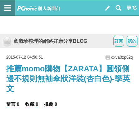
童淑珍整理的網路好康分享BLOG
訂閱
我的
2015-07-12 04:50:51
oxva8zp62q
推薦momo購物【ZARATA】圓領側
邊不規則無袖傘狀洋裝(杏白色)-學英
文
留言 0
收藏 0
推薦 0