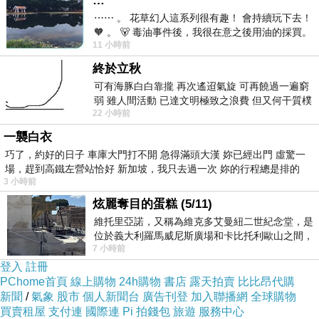
…
洋裝(杏白色)已經想很多天了!也求助谷哥大神 發
⋯⋯ 。 花草幻人這系列很有趣！ 會持續玩下去！
🧡 。 🐻 毒油事件後，我很在意之後用油的採買。
現【ZARATA】圓領側邊不規則無袖傘狀洋裝(杏
11 小時前
前天購買了我之前就很愛
白色)的評價真的不錯想想哪裡買最便宜.心得文.
終於立秋
試用文.分享文行李箱/旅遊用品分享推薦.好用.推
可有海豚白白靠攏 再次遙迢氣旋 可再饒過一遍窮
弱 雖人間活動 已達文明極致之浪費 但又何干質樸
薦.評價.熱銷.開箱文.優缺點比較
22 小時前
者 只能白白陪葬
一襲白衣
最後選擇在這購買【ZARATA】圓領側邊不規則
巧了，約好的日子 車庫大門打不開 急得滿頭大漢 妳已經出門 虛驚一
無袖傘狀洋裝(杏白色) 的原因,是因為比較有保障,
場，趕到高鐵左營站恰好 新加坡，我只去過一次 妳的行程總是排的
3 小時前
也不會遇到詐騙集團,所以才選擇在這購入
炫麗奪目的蛋糕 (5/11)
維托里亞諾，又稱為維克多艾曼紐二世紀念堂，是
更多資料、資訊參考分享↓↓↓
位於義大利羅馬威尼斯廣場和卡比托利歐山之間，
7 小時前
用以紀念統一義大利統一後的的第一位國
登入
註冊
PChome首頁
線上購物
24h購物
書店
露天拍賣
比比昂代購
新聞
/
氣象
股市
個人新聞台
廣告刊登
加入聯播網
全球購物
買賣租屋
支付連
國際連
Pi 拍錢包
旅遊
服務中心