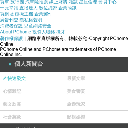
買車
旅行團
汽車險推薦
線上麻將
雜誌
星座命理
會員中心
一元簡訊
直播達人
數位憑證
企業簡訊
買網址
虛擬主機
企業郵件
↓↓↓好不容易找到的優惠↓↓↓
廣告刊登
隱私權聲明
消費者保護
兒童網路安全
About PChome
投資人聯絡
徵才
著作權保護
｜網路家庭版權所有、轉載必究
‧Copyright PChome
Online
PChome Online and PChome are trademarks of PChome
【 Acer 宏? Iconia B1-A71 充電器 旅充 電源
Online Inc.
供應器 充電線 【CBAA89】 】
個人新聞台
快速發文
最新文章
心情雜記
美食饗宴
藝文欣賞
旅遊玩家
社會萬象
影視娛樂