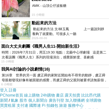
AMK - 山頂公仔波板糖
15 小時前
品牌攻略
▲ Acer 宏? Iconia B1-A71 充電器 旅充 電源供應器 充電線
動起來的方法
【CBAA89】 的實物拍攝
動起來的方法 文/林玉鳳 上一篇說到靜
養夠了就要動。可很多人一聽
2026-08-06
Acer 宏? Iconia B1-A71 充電器 旅充 電源供應器
面白大丈夫劇團《職男人生11-開始新生活》
充電線 【CBAA89】
現在真的很搶手
時間：2026年7月31日，周五19:30 地點：北藝中心球劇場 這是第二
次看該團《職男人生》系列的現場演出，感覺新鮮度、喜劇感
15 小時前
有貨就要快下手
我與AI討論的小說劇情(16)
第16章 世界的另一面 虞正舜的家附近開始有不尋常的動靜，虞正舜
不然到時候要買買不到就哭哭啦！QQ
母親都發現好像有被跟蹤的感覺，而虞正舜的父親則被要求請無薪假，
6 小時前
登入
註冊
其他細節
【寫在這邊！】
PChome首頁
線上購物
24h購物
書店
露天拍賣
比比昂代購
新聞
/
氣象
股市
個人新聞台
廣告刊登
加入聯播網
全球購物
買賣租屋
支付連
國際連
Pi 拍錢包
旅遊
服務中心
有興趣的話就連進去看看囉！