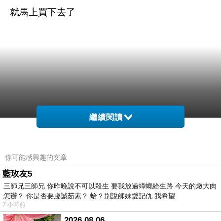
就馬上買下去了
繼續閱讀
你可能感興趣的文章
藍玫友5
三師兄三師兄 你昨晚說不可以殺生 要我放過蟑螂給生路 今天的燉大肉
怎辦？ 你是否要虔誠茹素？ 蛤？別說師妹愛記仇 我希望
7 小時前
2026.08.06