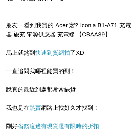
朋友一看到我買的 Acer 宏? Iconia B1-A71 充電
器 旅充 電源供應器 充電線 【CBAA89】
馬上就煞到
快速到貨網拍
了XD
一直追問我哪裡能買的到！
說真的最近到處都常常缺貨
我也是在
熱賣
網路上找好久才找到！
剛好
省錢
這邊有現貨還有限時的折扣