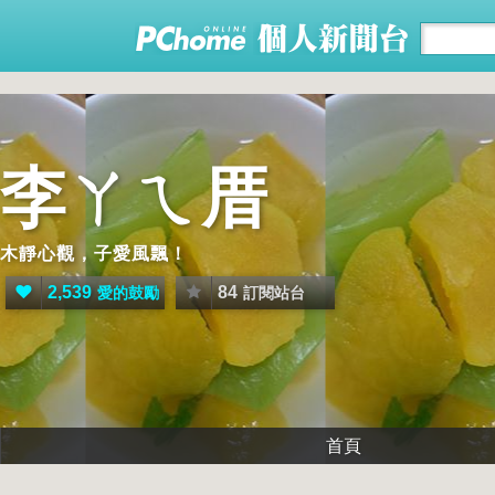
李ㄚㄟ厝
木靜心觀，子愛風飄！
2,539
84
愛的鼓勵
訂閱站台
首頁