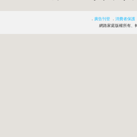
．
廣告刊登
．
消費者保護
網路家庭版權所有、轉載必究 