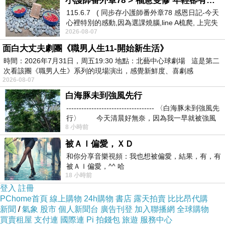
小護師番外章78 > 福慧雙修 年輕卻有個老靈魂 ㄑ金剛經〉podcast
而且在網路上購買，品質有保障又有七天鑑賞期，
115.6.7 ( 同步存小護師番外章78 感恩日記-今天
心裡特別的感動,因為選課燒腦,line A梳爬, 上完失
不滿意可以退貨也不用擔心買貴!
2026-08-07
智課的她,特來傾
面白大丈夫劇團《職男人生11-開始新生活》
你一定要來看看【VITAL SPA】松露育髮洗髮精
時間：2026年7月31日，周五19:30 地點：北藝中心球劇場 這是第二
次看該團《職男人生》系列的現場演出，感覺新鮮度、喜劇感
(250ml)~~
2026-08-07
白海豚未到強風先行
我是在這裡買的，多比較不吃虧唷!!
:
----------------------------------- 〈白海豚未到強風先
行〉 今天清晨好無奈，因為我一早就被強風
8 小時前
被ＡＩ偏愛，ＸＤ
和你分享音樂視頻：我也想被偏愛，結果，有，有
被ＡＩ偏愛，^^ 哈
:
商品訊息
18 小時前
登入
註冊
PChome首頁
線上購物
24h購物
書店
露天拍賣
比比昂代購
新聞
/
氣象
股市
個人新聞台
廣告刊登
加入聯播網
全球購物
買賣租屋
支付連
國際連
Pi 拍錢包
旅遊
服務中心