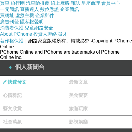
買車
旅行團
汽車險推薦
線上麻將
雜誌
星座命理
會員中心
一元簡訊
直播達人
數位憑證
企業簡訊
品號：1384568
買網址
虛擬主機
企業郵件
廣告刊登
隱私權聲明
消費者保護
兒童網路安全
About PChome
投資人聯絡
徵才
細弱髮質深層保養
著作權保護
｜網路家庭版權所有、轉載必究
‧Copyright PChome
養護頭皮、滋養毛髮
Online
PChome Online and PChome are trademarks of PChome
使髮絲更強韌、不易斷裂
Online Inc.
個人新聞台
快速發文
最新文章
心情雜記
美食饗宴
藝文欣賞
旅遊玩家
社會萬象
影視娛樂