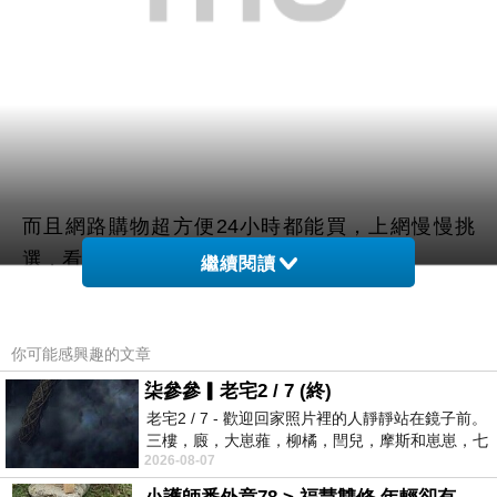
而且網路購物超方便24小時都能買，上網慢慢挑
選，看看網友鄉民心得文，
繼續閱讀
以及推薦
【VITAL SPA】松露育髮洗髮精(250ml)
哪
你可能感興趣的文章
裡買最便宜.最划算!
柒參參▎老宅2 / 7 (終)
老宅2 / 7 - 歡迎回家照片裡的人靜靜站在鏡子前。
查了很多【VITAL SPA】松露育髮洗髮精(250ml)的
三樓，廄，大崽蕥，柳橘，閆兒，摩斯和崽崽，七
開箱.分享.評論跟比價的結果，發現它真的很棒!!!
2026-08-07
個人整整齊齊地站在鏡框之外，如同