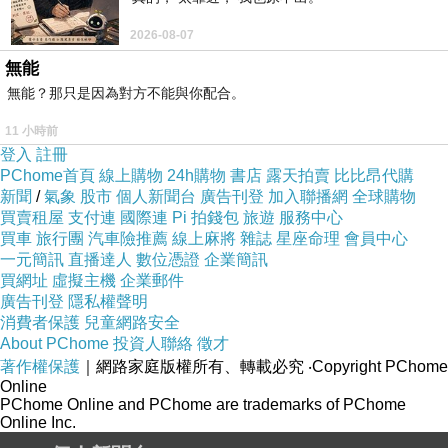
2026-08-07
無能
無能？那只是因為對方不能與你配合。
11 小時前
登入
註冊
PChome首頁
線上購物
24h購物
書店
露天拍賣
比比昂代購
新聞
/
氣象
股市
個人新聞台
廣告刊登
加入聯播網
全球購物
買賣租屋
支付連
國際連
Pi 拍錢包
旅遊
服務中心
買車
旅行團
汽車險推薦
線上麻將
雜誌
星座命理
會員中心
一元簡訊
直播達人
數位憑證
企業簡訊
買網址
虛擬主機
企業郵件
廣告刊登
隱私權聲明
消費者保護
兒童網路安全
About PChome
投資人聯絡
徵才
著作權保護
｜網路家庭版權所有、轉載必究
‧Copyright PChome
Online
PChome Online and PChome are trademarks of PChome
Online Inc.