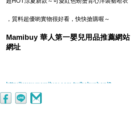
超HOT涼夏新款～可愛紅色螃蟹背心洋裝裙哈衣
，質料超優喲實物很好看，快快搶購喔～
Mamibuy 華人第一嬰兒用品推薦網站
網址
http://www.mamibuy.com.tw/babyshop/?
member=af000027898