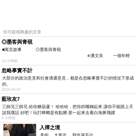
,mamibuy,mamibuy華人第一嬰兒用品推薦網
站,mamibuy新手爸媽勸敗團,mamibuy嬰兒用品
你可能感興趣的文章
推薦網,mamibuy 喜舖,mamibuy寶貝特
◎墨客與青硯
店,mamibuy網站,mamibuy限定版母子手
■寓言故事 ◎墨客與青硯
⊕潘文良 一個年輕
帳,mamibuy媽咪敗,mamibuy寶貝特店(好雞婆)
14 小時前
的墨客，在京城的古玩肆裡
忽略事實不計
芯衣童裝~紅色螃蟹背心裙哈衣 | :::Mamibuy 華
大部分的政治意見和社會溝通意見，都是在忽略事實不計的情況下形成
人第一嬰兒用品推薦網站:::
的。
2026-08-07
藍玫友7
三師兄三師兄 給你糖葫蘆！ 哈哈哈，把你的嘴糊起來 讓你不能跟上天
商品介紹;
說我壞話 好吧！玩打蟑螂是有點髒 那一起來去看白海豚飛躍
9 小時前
入禪之境
真的， 太靠近， 我也尿不出。