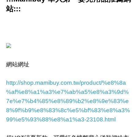
站:::
網站網址
http://shop.mamibuy.com.tw/product/%e8%8a
%af%e8%a1%a3%e7%ab%a5%e8%a3%9d%
7e%e7%b4%85%e8%89%b2%e8%9e%83%e
8%9f%b9%e8%83%8c%e5%bf%83%e8%a3%
99%e5%93%88%e8%a1%a3-23108.html