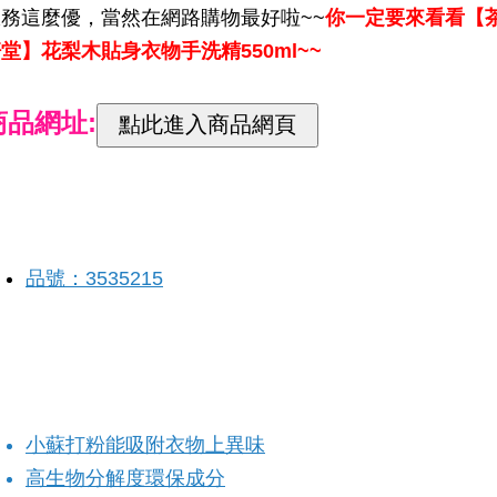
服務這麼優，當然在網路購物最好啦~~
你一定要來看看【
堂】花梨木貼身衣物手洗精550ml~~
商品網址:
品號：3535215
小蘇打粉能吸附衣物上異味
高生物分解度環保成分