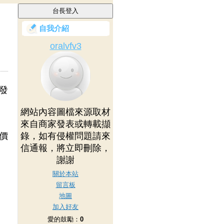
自我介紹
oralvfv3
發
網站內容圖檔來源取材
來自商家發表或轉載擷
價
錄，如有侵權問題請來
信通報，將立即刪除，
謝謝
關於本站
留言板
地圖
加入好友
愛的鼓勵：
0