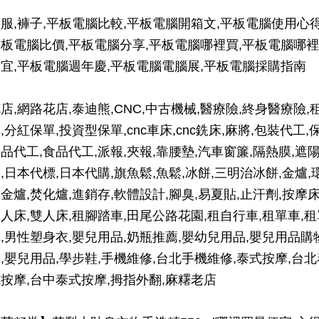
服,褲子,平板電腦比較,平板電腦開箱文,平板電腦使用心得
板電腦比價,平板電腦分享,平板電腦哪裡買,平板電腦哪裡
宜,平板電腦週年慶,平板電腦電腦展,平板電腦採購指南
店,網路花店,泰迪熊,CNC,中古機械,醫療險,終身醫療險,
,分紅保單,投資型保單,cnc車床,cnc銑床,麻將,包裝代工,
品代工,食品代工,派報,夾報,靠腰墊,汽車窗簾,隔熱膜,遮
,日本代標,日本代購,旗魚鬆,魚鬆,冰餅,三明治冰餅,金爐,
金爐,焚化爐,進銷存,軟體設計,腳臭,易夏貼,止汗劑,按摩床
人床,雙人床,租腳踏車,田尾公路花園,租自行車,租單車,租
,男性塑身衣,嬰兒用品,奶瓶推薦,嬰幼兒用品,嬰兒用品購
,嬰兒用品,學步鞋,手機維修,台北手機維修,泰式按摩,台北
按摩,台中泰式按摩,拇指外翻,麻糬老店