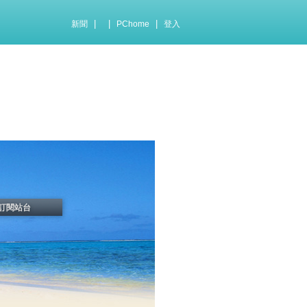
|
|
|
新聞
PChome
登入
訂閱站台