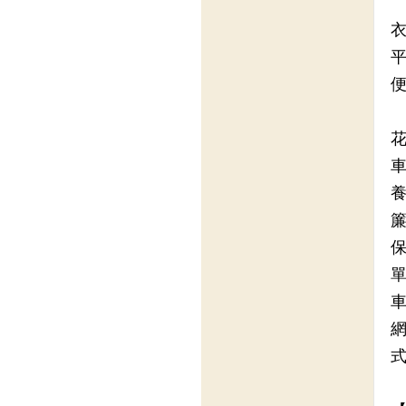
衣
平
便
花
車
養
簾
保
單
車
網
式