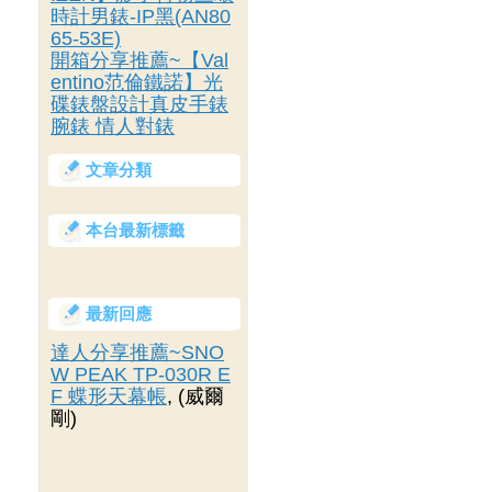
時計男錶-IP黑(AN80
65-53E)
開箱分享推薦~【Val
entino范倫鐵諾】光
碟錶盤設計真皮手錶
腕錶 情人對錶
文章分類
本台最新標籤
最新回應
達人分享推薦~SNO
W PEAK TP-030R E
F 蝶形天幕帳
, (威爾
剛)