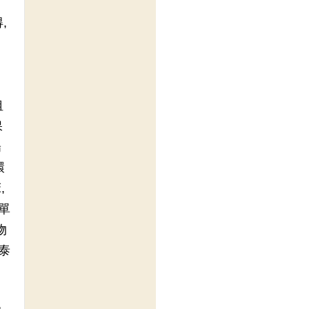
,
租
保
陽
環
,
單
物
泰