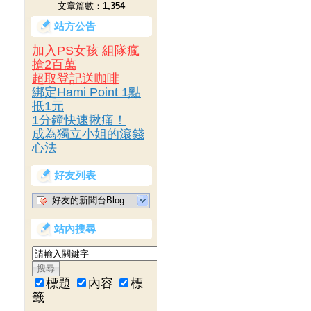
文章篇數：
1,354
站方公告
加入PS女孩 組隊瘋
搶2百萬
超取登記送咖啡
綁定Hami Point 1點
抵1元
1分鐘快速揪痛！
成為獨立小姐的滾錢
心法
好友列表
好友的新聞台Blog
站內搜尋
標題
內容
標
籤