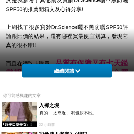
於是我參考了其他網友寶齡Dr.Science曬不黑防曬
SPF50的推薦開箱文及心得分享!
上網找了很多寶齡Dr.Science曬不黑防曬SPF50評
論跟比價的結果，還有哪裡買最便宜划算，發現它
真的很不錯!!
品質有保障又有七天鑑
而且在網路上購買，
賞期，不滿意可以退貨也不用擔心買
繼續閱讀
貴!
你可能感興趣的文章
服務這麼優，當然在網路購物最好啦~~
你一定要來
入禪之境
看看寶齡Dr.Science曬不黑防曬SPF50~~
真的， 太靠近， 我也尿不出。
22 小時前
商品網址: