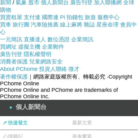
新聞
/
氣象
股市
個人新聞台
廣告刊登
加入聯播網
全球
電腦展,平板電腦採購指南
購物
買賣租屋
支付連
國際連
Pi 拍錢包
旅遊
服務中心
花店,網路花店,泰迪熊,CNC,中古機械,醫療險,終身
買車
旅行團
汽車險推薦
線上麻將
雜誌
星座命理
會員中
心
醫療險,租車,分紅保單,投資型保單,cnc車床,cnc銑
一元簡訊
直播達人
數位憑證
企業簡訊
床,麻將,包裝代工,保養品代工,食品代工,派報,夾報,
買網址
虛擬主機
企業郵件
靠腰墊,汽車窗簾,隔熱膜,遮陽簾,日本代標,日本代購,
廣告刊登
隱私權聲明
旗魚鬆,魚鬆,冰餅,三明治冰餅,金爐,環保金爐,焚化
消費者保護
兒童網路安全
About PChome
投資人聯絡
徵才
爐,進銷存,軟體設計,腳臭,易夏貼,止汗劑,按摩床,單
著作權保護
｜網路家庭版權所有、轉載必究
‧Copyright
人床,雙人床,租腳踏車,田尾公路花園,租自行車,租單
PChome Online
車,租單車,男性塑身衣,嬰兒用品,奶瓶推薦,嬰幼兒用
PChome Online and PChome are trademarks of
PChome Online Inc.
品,嬰兒用品購物網,嬰兒用品,學步鞋,手機維修,台北
手機維修,泰式按摩,台北泰式按摩,台中泰式按摩,拇
個人新聞台
指外翻,麻糬老店
快速發文
最新文章
寶齡Dr.Science曬不黑防曬SPF50哪裡買最便宜.心
心情雜記
美食饗宴