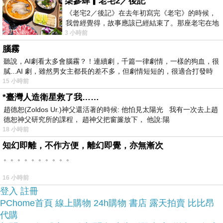
柒參肆▎老宅2／後記
《老宅2／後記》在去年初寫完《老宅》的時候，
我曾經覺得，故事應該已經結束了。那座老宅在地
震中倒塌，七個人終於離開那片黑暗，
3 小時前
腦霧
聽說，AI劇看太多會腦霧？！連續劇，千篇一律劇情，一樣的狗血，很
膩...AI 劇，雖然男女主都長的差不多，但劇情短短的，很適合打發時
15 小時前
商品網址:
*臺灣人造衛星救了我……
趙德恕(Zoldos Ur.)神父還活著的時候: 他怕見太陽光 我有一次去上趙
德恕神父研究所的課程， 趙神父把窗簾放下， 他說:陽
::::::::::::::::::::::好康推
18 小時前
薦::::::::::::::::::::::
知幻即離，不作方便，離幻即覺，亦無漸次
。。。。。。。。。。
16 小時前
衣服,褲子,平板電腦比較,平板電腦開箱文,平板電腦
登入
註冊
使用心得,平板電腦比價,平板電腦分享,平板電腦哪
PChome首頁
線上購物
24h購物
書店
露天拍賣
比比昂
代購
裡買,平板電腦哪裡便宜,平板電腦週年慶,平板電腦