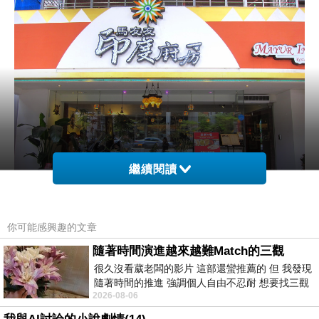
繼續閱讀
你可能感興趣的文章
這間和大提琴家同名的印度餐廳，據說原本是在
基隆路上的小攤，如今拓展成三間店面
隨著時間演進越來越難Match的三觀
很久沒看葳老闆的影片 這部還蠻推薦的 但 我發現
我們今天吃的是位於民生東路上的二店
隨著時間的推進 強調個人自由不忍耐 想要找三觀
2026-08-06
接近的不要說對象 連朋友都超