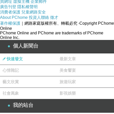
買網址
虛擬主機
企業郵件
廣告刊登
隱私權聲明
消費者保護
兒童網路安全
About PChome
投資人聯絡
徵才
著作權保護
｜網路家庭版權所有、轉載必究
‧Copyright PChome
Online
PChome Online and PChome are trademarks of PChome
Online Inc.
個人新聞台
快速發文
最新文章
心情雜記
美食饗宴
藝文欣賞
旅遊玩家
社會萬象
影視娛樂
我的站台