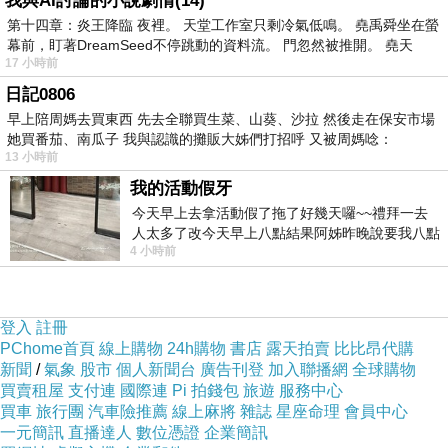
我與AI討論的小說劇情(14)
第十四章：炎王降臨 夜裡。 天堂工作室只剩冷氣低鳴。 堯禹舜坐在螢
幕前，盯著DreamSeed不停跳動的資料流。 門忽然被推開。 堯天
17 小時前
日記0806
早上陪周媽去買東西 先去全聯買生菜、山葵、沙拉 然後走在保安市場
她買番茄、南瓜子 我與認識的攤販大姊們打招呼 又被周媽唸：
13 小時前
我的活動假牙
今天早上去拿活動假了拖了好幾天囉~~禮拜一去
人太多了改今天早上八點結果阿姊昨晚說要我八點
4 小時前
去西螺農會~回到莿桐都8點半多了
登入
註冊
PChome首頁
線上購物
24h購物
書店
露天拍賣
比比昂代購
新聞
/
氣象
股市
個人新聞台
廣告刊登
加入聯播網
全球購物
買賣租屋
支付連
國際連
Pi 拍錢包
旅遊
服務中心
買車
旅行團
汽車險推薦
線上麻將
雜誌
星座命理
會員中心
一元簡訊
直播達人
數位憑證
企業簡訊