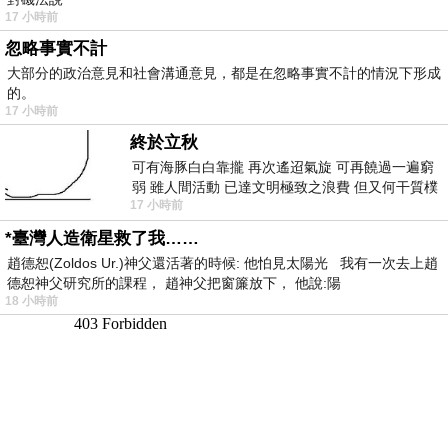
17 小時前
忽略事實不計
大部分的政治意見和社會溝通意見，都是在忽略事實不計的情況下形成
的。
17 小時前
終於立秋
可有海豚白白靠攏 再次遙迢氣旋 可再饒過一遍窮
弱 雖人間活動 已達文明極致之浪費 但又何干質樸
17 小時前
者 只能白白陪葬
*臺灣人造衛星救了我……
趙德恕(Zoldos Ur.)神父還活著的時候: 他怕見太陽光 我有一次去上趙
德恕神父研究所的課程， 趙神父把窗簾放下， 他說:陽
18 小時前