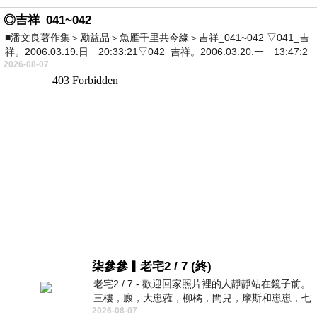
◎吉祥_041~042
■潘文良著作集＞勵益品＞魚雁千里共今緣＞吉祥_041~042 ▽041_吉
祥。2006.03.19.日 20:33:21▽042_吉祥。2006.03.20.一 13:47:2
2026-08-07
柒參參▎老宅2 / 7 (終)
老宅2 / 7 - 歡迎回家照片裡的人靜靜站在鏡子前。
三樓，廄，大崽蕥，柳橘，閆兒，摩斯和崽崽，七
2026-08-07
個人整整齊齊地站在鏡框之外，如同