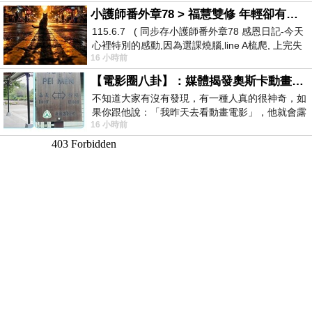
小護師番外章78 > 福慧雙修 年輕卻有個老靈魂 ㄑ金剛經〉podcast
115.6.7 ( 同步存小護師番外章78 感恩日記-今天
心裡特別的感動,因為選課燒腦,line A梳爬, 上完失
16 小時前
智課的她,特來傾
【電影圈八卦】：媒體揭發奧斯卡動畫項目投票醜聞！好萊塢為什麼看不起動畫電影？
不知道大家有沒有發現，有一種人真的很神奇，如
果你跟他說：「我昨天去看動畫電影」，他就會露
16 小時前
出一種慈祥的微笑，然後問你是不是陪小