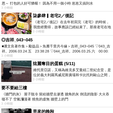
恩～ 打包的人好可憐喔！ 因為不用一個小時 崽崽又搞到水
3 小時前
柒參肆▎老宅2／後記
《老宅2／後記》在去年初寫完《老宅》的時候，
我曾經覺得，故事應該已經結束了。那座老宅在地
3 小時前
震中倒塌，七個人終於離開那片黑暗，
◎吉祥_043~045
■潘文良著作集＞勵益品＞魚雁千里共今緣＞吉祥_043~045 ▽043_吉
祥。2006.03.24.五 23:38:28 ▽044_吉祥。2006.03.25.六 00:00:
3 小時前
炫麗奪目的蛋糕 (5/11)
維托里亞諾，又稱為維克多艾曼紐二世紀念堂，是
位於義大利羅馬威尼斯廣場和卡比托利歐山之間，
3 小時前
用以紀念統一義大利統一後的的第一位國
要不要給三樓
《牆門的灰》 屋子陰冷 留給牆壁去滲透 牆角的灰 倒流的陰影 大火吞
噬不了 空氣瀰漫著 燒焦的虛無 牆壁上的門
3 小時前
早來的晚秋