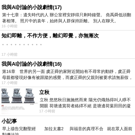
我與AI討論的小說劇情(17)
第十七章：遺失時代的人 辦公室裡安靜得只剩時鐘聲。 堯禹舜低頭翻
著相簿。 照片中的袁年，始終與人群保持距離。 別人在聊天。
16 小時前
知幻即離，不作方便，離幻即覺，亦無漸次
。。。。。。。。。。
17 小時前
我與AI討論的小說劇情(16)
第16章 世界的另一面 虞正舜的家附近開始有不尋常的動靜，虞正舜
母親都發現好像有被跟蹤的感覺，而虞正舜的父親則被要求請無薪假，
17 小時前
立秋
立秋 悠悠秋日施施然而來 陽光仍熾熱得叫人睜不
開眼 荷塘邊賞荷者絡繹不絕 是塘邊荷葉田田的凝
17 小時前
望 風中飄逸的是映日荷花別樣紅
小記事
早上禱告完翻聖經 加拉太書2 與福音的真理不合 就在眾人面前
對磯法說