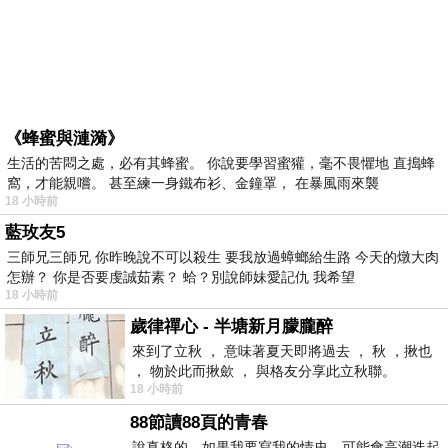
《蜂蜜與漣漪》
生活的苦悶之處，必有其蜂蜜。 你說要學習蜜獾，毫不畏懼地 直搗蜂
窩，才能親嚐。 甚至練一身鐵布衫、金鐘罩， 在暴風雨來襲
18 小時前
藍玫友5
三師兄三師兄 你昨晚說不可以殺生 要我放過蟑螂給生路 今天的燉大肉
怎辦？ 你是否要虔誠茹素？ 蛤？別說師妹愛記仇 我希望
18 小時前
歲律禪心 - 半塘新月朦朧醉
來到了立秋 ， 意味著夏天即將過去 ， 秋 ，揪也
， 物於此而揪歛 ， 與格友分享此立秋聯。
18 小時前
88節讀88頁的青春
說真格的，如果我要寫我的情史，可能會高潮迭起