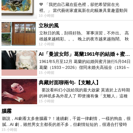
💙 「我把自己藏在藍色裡，卻把希望留在光
裡。」 當代藝術家盧嵐新在此幅兼具童趣靈動與
10 小時前
抽象韻味的新作中，用湛藍的羽翼般色塊包覆著
立秋的風
立秋日的風，刮得好熱。 軍事演習，不外出。 高
雄越來越精彩。。。 晚上的夜市越來越熱鬧。 秋
12 小時前
天的風刮得很熱 夜遊消暑熱。。。
AI「曼波女郎」葛蘭1961年的結婚＋蜜月旅行 #戀上老電影 #葛蘭 #粟子
1961年5月至12月 葛蘭的結婚與蜜月旅行5月04日
葛蘭（1933～2026）偕同未婚夫高福全（1916～
15 小時前
2004）乘郵輪赴倫敦6月15日於英國倫敦St.S
典藏封面聊兩句-【支離人】
要說看科幻小說給我的最大啟蒙 莫過於上古時期
的神祇多為外星人了 即便擁有像「支離人」這種
15 小時前
驚世駭俗的神通法門 也未必讀
腦霧
聽說，AI劇看太多會腦霧？！連續劇，千篇一律劇情，一樣的狗血，很
膩...AI 劇，雖然男女主都長的差不多，但劇情短短的，很適合打發時
15 小時前