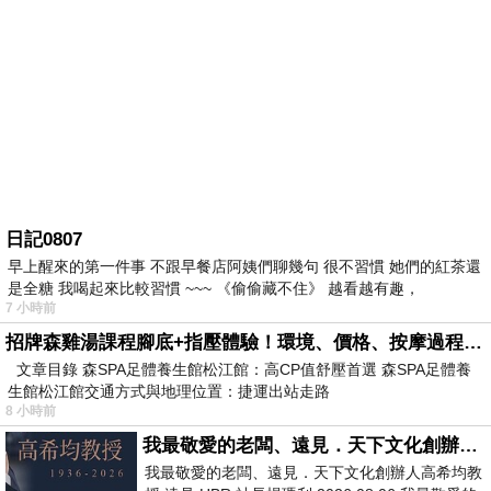
日記0807
早上醒來的第一件事 不跟早餐店阿姨們聊幾句 很不習慣 她們的紅茶還
是全糖 我喝起來比較習慣 ~~~ 《偷偷藏不住》 越看越有趣，
7 小時前
招牌森雞湯課程腳底+指壓體驗！環境、價格、按摩過程全紀錄，森SPA足體養生館松江館最新價格表
文章目錄 森SPA足體養生館松江館：高CP值舒壓首選 森SPA足體養
生館松江館交通方式與地理位置：捷運出站走路
8 小時前
我最敬愛的老闆、遠見．天下文化創辦人高希均教授
我最敬愛的老闆、遠見．天下文化創辦人高希均教