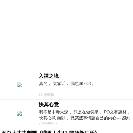
入禪之境
真的， 太靠近， 我也尿不出。
22 小時前
快其心意
我不是中毒太深， 只是在做笑果， PO文有題材，
快其心意 而以， 做某些事情讓自己的內心--- 感到
2026-08-07
愉快。