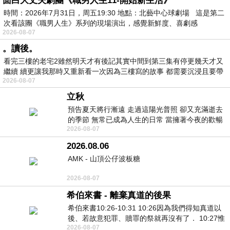
面白大丈夫劇團《職男人生11-開始新生活》
時間：2026年7月31日，周五19:30 地點：北藝中心球劇場 這是第二
次看該團《職男人生》系列的現場演出，感覺新鮮度、喜劇感
2026-08-07
。讀後。
看完三樓的老宅2雖然明天才有後記其實中間到第三集有停更幾天才又
繼續 續更讓我那時又重新看一次因為三樓寫的故事 都需要沉浸且要帶
2026-08-07
有
立秋
預告夏天將行漸遠 走過這陽光普照 卻又充滿逝去
的季節 無常已成為人生的日常 當擁著今夜的歡暢
2026-08-07
舒心 轉眼驟成昨日 而明晨 太陽
2026.08.06
AMK - 山頂公仔波板糖
2026-08-07
希伯來書 - 離棄真道的後果
希伯來書10:26-10:31 10:26因為我們得知真道以
後、若故意犯罪、贖罪的祭就再沒有了． 10:27惟
2026-08-07
有戰懼等候審判和那燒滅眾敵人的烈火