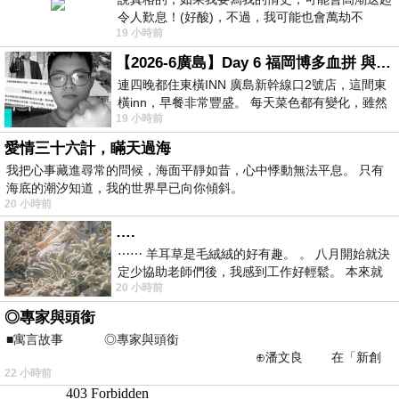
令人歎息！(好酸)，不過，我可能也會萬劫不
19 小時前
復...，每天跪鍵盤還是被判了花心的罪
【2026-6廣島】Day 6 福岡博多血拼 與機場接送少年司機深夜對談
連四晚都住東橫INN 廣島新幹線口2號店，這間東
橫inn，早餐非常豐盛。 每天菜色都有變化，雖然
19 小時前
看到工作人員拿出料理包加熱，但
愛情三十六計，瞞天過海
我把心事藏進尋常的問候，海面平靜如昔，心中悸動無法平息。 只有
海底的潮汐知道，我的世界早已向你傾斜。
20 小時前
….
⋯⋯ 羊耳草是毛絨絨的好有趣。 。 八月開始就決
定少協助老師們後，我感到工作好輕鬆。 本來就
20 小時前
不是我的工作啊。 真
◎專家與頭銜
■寓言故事 ◎專家與頭銜
⊕潘文良 在「新創
22 小時前
之谷」裡——