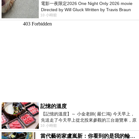
電影一夜限定2026 One Night Only 2026 movie
Directed by Will Gluck Written by Travis Braun
10 小時前
Starring Monica Barbaro
記憶的溫度
【記憶的溫度】～ 小金老師( 嚴仁鴻) 今天早上，
先送走了今天早上從北投來參觀的三台遊覽車，原
10 小時前
以為展場已經差不多要安靜下來，卻發
當代藝術家盧嵐新：你看到的是我的輪廓，還是你的故事？——藏在藍色裡的希望與光