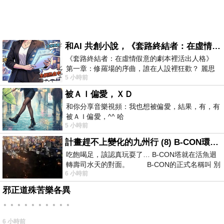
和AI 共創小說，《套路終結者：在虛情假意的劇本裡活出人格》
《套路終結者：在虛情假意的劇本裡活出人格》
第一章：修羅場的序曲，誰在人設裡狂歡？ 麗思
5 小時前
卡爾頓酒店的總統套房內，燈光昏
被ＡＩ偏愛，ＸＤ
和你分享音樂視頻：我也想被偏愛，結果，有，有
被ＡＩ偏愛，^^ 哈
5 小時前
計畫趕不上變化的九州行 (8) B-CON環球塔
吃飽喝足，該認真玩耍了… B-CON塔就在活魚迴
轉壽司水天的對面。 B-CON的正式名稱叫 別
6 小時前
邪正道殊苦樂各異
。。。。。。。。。。
6 小時前