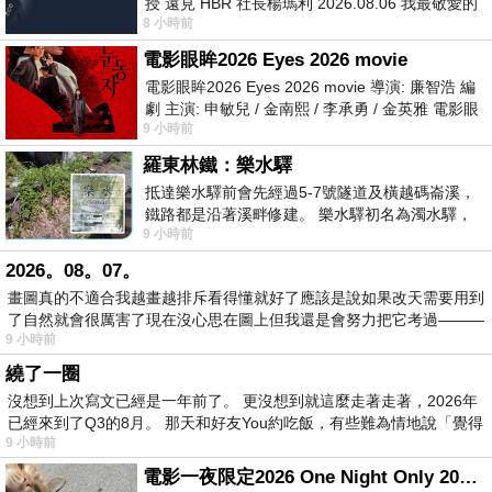
授 遠見 HBR 社長楊瑪利 2026.08.06 我最敬愛的
8 小時前
老闆、遠見．天下文化創辦人高希均教
電影眼眸2026 Eyes 2026 movie
電影眼眸2026 Eyes 2026 movie 導演: 廉智浩 編
劇 主演: 申敏兒 / 金南熙 / 李承勇 / 金英雅 電影眼
9 小時前
眸2026描述攝影師徐珍因遺
羅東林鐵：樂水驛
抵達樂水驛前會先經過5-7號隧道及橫越碼崙溪，
鐵路都是沿著溪畔修建。 樂水驛初名為濁水驛，
9 小時前
但因與臺鐵集集線車站同名，於1953
2026。08。07。
畫圖真的不適合我越畫越排斥看得懂就好了應該是說如果改天需要用到
了自然就會很厲害了現在沒心思在圖上但我還是會努力把它考過———
9 小時前
繞了一圈
沒想到上次寫文已經是一年前了。 更沒想到就這麼走著走著，2026年
已經來到了Q3的8月。 那天和好友You約吃飯，有些難為情地說「覺得
9 小時前
電影一夜限定2026 One Night Only 2026 movie