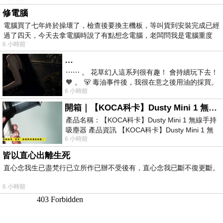
修電腦
電腦買了七年終於操壞了，檢查後要換主機板，等叫貨到安裝完成已經
過了四天，今天去拿電腦時說了有點想念電腦，老闆問我是電腦重度
6 小時前
…
⋯⋯ 。 花草幻人這系列很有趣！ 會持續玩下去！
🧡 。 🐻 毒油事件後，我很在意之後用油的採買。
6 小時前
前天購買了我之前就很愛
開箱｜【KOCA科卡】Dusty Mini 1 無線手持吸塵器
產品名稱：【KOCA科卡】Dusty Mini 1 無線手持
吸塵器 產品資訊 【KOCA科卡】Dusty Mini 1 無
6 小時前
線手持吸塵器評語： 能吸、能吹兼具兩
皆以直心出離生死
直心念我生已盡梵行已立所作已辦不受後有，直心念我已斷不復更斷。
6 小時前