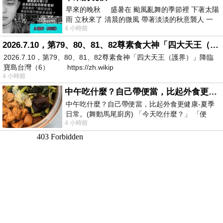
早來的晚秋 盛暑在 颱風亂舞的季節裡 下著太陽
雨 立秋來了 清晨的微風 帶著淡淡的秋意襲人 一
4 小時前
下子 又被赤
2026.7.10，第79、80、81、82尊素食大神「四大天王（護界）」降臨寶島台灣（6）
2026.7.10，第79、80、81、82尊素食神「四大天王（護界）」降臨
寶島台灣（6） https://zh.wikip
4 小時前
中午吃什麼？自己帶便當，比起外食更健康-夏季日常。(舞動馬尾廚房)
中午吃什麼？自己帶便當，比起外食更健康-夏季
日常。(舞動馬尾廚房) 「今天吃什麼？」 「便
4 小時前
當？麵？還是炒飯？」 每天都在選擇