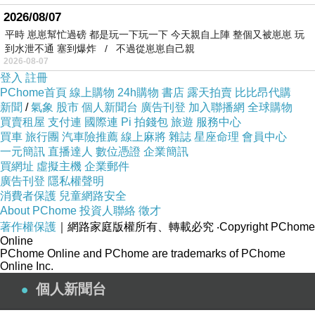
2026/08/07
平時 崽崽幫忙過磅 都是玩一下玩一下 今天親自上陣 整個又被崽崽 玩
到水泄不通 塞到爆炸 / 不過從崽崽自己親
2026-08-07
登入
註冊
PChome首頁
線上購物
24h購物
書店
露天拍賣
比比昂代購
新聞
/
氣象
股市
個人新聞台
廣告刊登
加入聯播網
全球購物
買賣租屋
支付連
國際連
Pi 拍錢包
旅遊
服務中心
買車
旅行團
汽車險推薦
線上麻將
雜誌
星座命理
會員中心
一元簡訊
直播達人
數位憑證
企業簡訊
買網址
虛擬主機
企業郵件
廣告刊登
隱私權聲明
消費者保護
兒童網路安全
About PChome
投資人聯絡
徵才
著作權保護
｜網路家庭版權所有、轉載必究
‧Copyright PChome
Online
PChome Online and PChome are trademarks of PChome
Online Inc.
個人新聞台