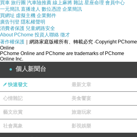
買車
旅行團
汽車險推薦
線上麻將
雜誌
星座命理
會員中心
22220.html?member=af000077660
一元簡訊
直播達人
數位憑證
企業簡訊
買網址
虛擬主機
企業郵件
廣告刊登
隱私權聲明
商品訊息功能
: 天然藻類萃取葉黃素，純淨無污
消費者保護
兒童網路安全
染
About PChome
投資人聯絡
徵才
著作權保護
｜網路家庭版權所有、轉載必究
‧Copyright PChome
Online
六合一配方，豐富營養適合大朋友
PChome Online and PChome are trademarks of PChome
Online Inc.
個人新聞台
添加魚油配方，可與葉黃素協同作用
快速發文
最新文章
商品訊息描述
:
心情雜記
美食饗宴
藝文欣賞
旅遊玩家
社會萬象
影視娛樂
商品訊息簡述
: