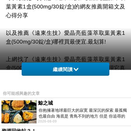
葉黃素1盒(500mg/30錠/盒)的網友推薦開箱文及
心得分享
以及推薦《遠東生技》愛晶亮藍藻萃取葉黃素1
盒(500mg/30錠/盒)哪裡買最便宜.最划算!
上網找了《遠東生技》愛晶亮藍藻萃取葉黃素1
盒(500mg/30錠/盒)評論跟比價的結果，發現它真
繼續閱讀
的很不錯!!
你可能感興趣的文章
最後!我決定在網路上購買，節省很多時間!
鯨之城
你抱擁著地球最巨大的寂寞 最深沉的探索 最孤獨
這麼優的服務，當然在網路購物最好啦~~
也最自由 海底是 青鳥不到的地方 但是 你追尋的
2026-08-09
幸福 可以比珍珠更