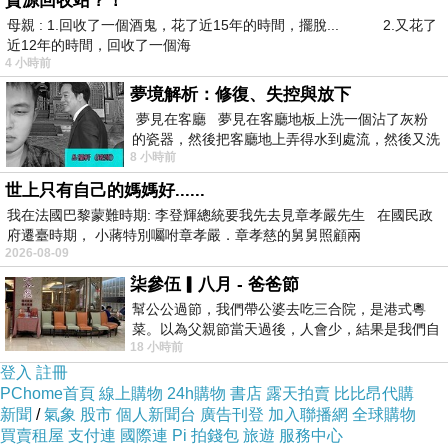
資源回收站？！
母親 : 1.回收了一個酒鬼，花了近15年的時間，擺脫... 2.又花了
近12年的時間，回收了一個海
4 小時前
夢境解析：修復、失控與放下
夢見在客廳 夢見在客廳地板上洗一個沾了灰粉
的瓷器，然後把客廳地上弄得水到處流，然後又洗
8 小時前
一頂棒球潮帽，後來發現帽
世上只有自己的媽媽好......
我在法國巴黎蒙難時期: 李登輝總統要我先去見章孝嚴先生 在國民政
府遷臺時期， 小蔣特別囑咐章孝嚴．章孝慈的舅舅照顧兩
2026-08-09
柒參伍▎八月 - 爸爸節
幫公公過節，我們帶公婆去吃三合院，是港式粵
菜。以為父親節當天過後，人會少，結果是我們自
18 小時前
己想多了。人陸續地進，滿滿都是人，個人
登入
註冊
PChome首頁
線上購物
24h購物
書店
露天拍賣
比比昂代購
新聞
/
氣象
股市
個人新聞台
廣告刊登
加入聯播網
全球購物
買賣租屋
支付連
國際連
Pi 拍錢包
旅遊
服務中心
商品網址
:
http://www.mymall.com.tw/pro-