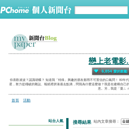
戀上老電影
6,854
愛的鼓勵
你喜歡凌波？認識胡蝶？ 知道我「特殊」興趣的朋友都用不可置信的口氣問！ 80年
星，努力從殘破的雜誌、報紙裡拼湊過去點滴，問我為什麼這麼做？我是在建構自己的
意。另，我是「粟ㄙㄨ
首頁
活動
站台人氣
站內文章搜尋：
搜尋結果