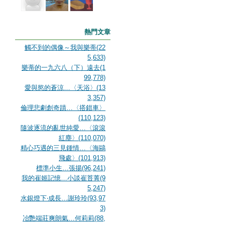
熱門文章
觸不到的偶像～我與樂蒂(22
5,633)
樂蒂的一九六八（下）遠去(1
99,778)
愛與慾的蒼涼…〈天浴〉(13
3,357)
倫理悲劇創奇蹟…〈搭錯車〉
(110,123)
隨波逐流的亂世純愛…〈滾滾
紅塵〉(110,070)
精心巧遇的三見鍾情…〈海鷗
飛處〉(101,913)
標準小生…張揚(96,241)
我的崔姬記憶…小談崔苔菁(9
5,247)
水銀燈下‧成長…謝玲玲(93,97
3)
冶艷端莊爽朗氣…何莉莉(88,