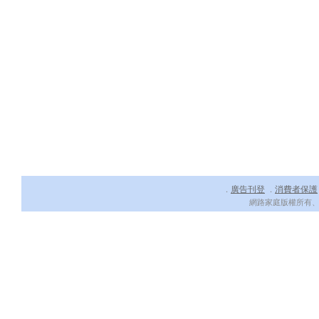
廣告刊登
消費者保護
．
．
網路家庭版權所有、轉載必究