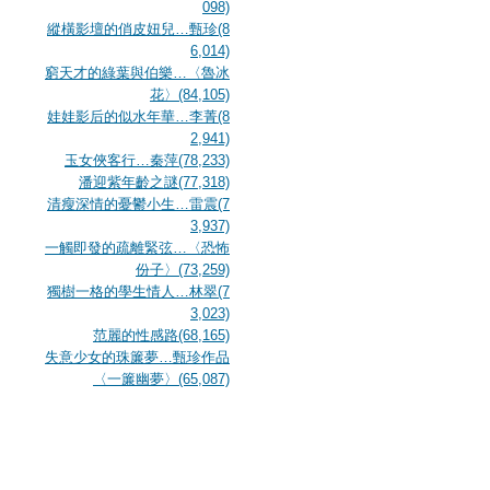
098)
縱橫影壇的俏皮妞兒…甄珍(8
6,014)
窮天才的綠葉與伯樂…〈魯冰
花〉(84,105)
娃娃影后的似水年華…李菁(8
2,941)
玉女俠客行…秦萍(78,233)
潘迎紫年齡之謎(77,318)
清瘦深情的憂鬱小生…雷震(7
3,937)
一觸即發的疏離緊弦…〈恐怖
份子〉(73,259)
獨樹一格的學生情人…林翠(7
3,023)
范麗的性感路(68,165)
失意少女的珠簾夢…甄珍作品
〈一簾幽夢〉(65,087)