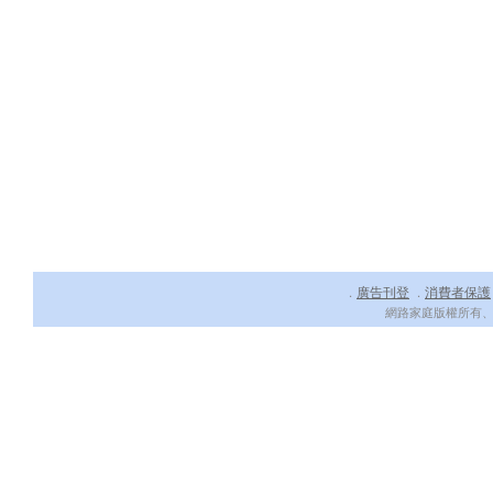
廣告刊登
消費者保護
．
．
網路家庭版權所有、轉載必究