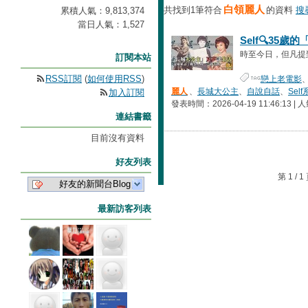
白領麗人
共找到1筆符合
的資料
搜
累積人氣：
9,813,374
當日人氣：
1,527
Self🔍35
時至今日，但凡提到夏
訂閱本站
RSS訂閱
(
如何使用RSS
)
戀上老電影
麗人
、
長城大公主
、
自說自話
、
Sel
加入訂閱
發表時間：2026-04-19 11:46:13 | 
連結書籤
目前沒有資料
好友列表
第 1 /
好友的新聞台Blog
最新訪客列表