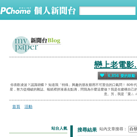
戀上老電影
6,856
愛的鼓勵
你喜歡凌波？認識胡蝶？ 知道我「特殊」興趣的朋友都用不可置信的口氣問！ 80年
星，努力從殘破的雜誌、報紙裡拼湊過去點滴，問我為什麼這麼做？我是在建構自己的
意。另，我是「粟ㄙㄨ
首頁
活動
站台人氣
站內文章搜尋：
搜尋結果