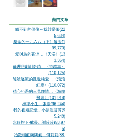
熱門文章
觸不到的偶像～我與樂蒂(22
5,634)
樂蒂的一九六八（下）遠去(1
99,779)
愛與慾的蒼涼…〈天浴〉(13
3,364)
倫理悲劇創奇蹟…〈搭錯車〉
(110,125)
隨波逐流的亂世純愛…〈滾滾
紅塵〉(110,072)
精心巧遇的三見鍾情…〈海鷗
飛處〉(101,918)
標準小生…張揚(96,244)
我的崔姬記憶…小談崔苔菁(9
5,248)
水銀燈下‧成長…謝玲玲(93,97
5)
冶艷端莊爽朗氣…何莉莉(88,