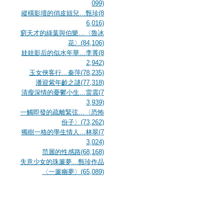
099)
縱橫影壇的俏皮妞兒…甄珍(8
6,016)
窮天才的綠葉與伯樂…〈魯冰
花〉(84,106)
娃娃影后的似水年華…李菁(8
2,942)
玉女俠客行…秦萍(78,235)
潘迎紫年齡之謎(77,318)
清瘦深情的憂鬱小生…雷震(7
3,939)
一觸即發的疏離緊弦…〈恐怖
份子〉(73,262)
獨樹一格的學生情人…林翠(7
3,024)
范麗的性感路(68,168)
失意少女的珠簾夢…甄珍作品
〈一簾幽夢〉(65,089)