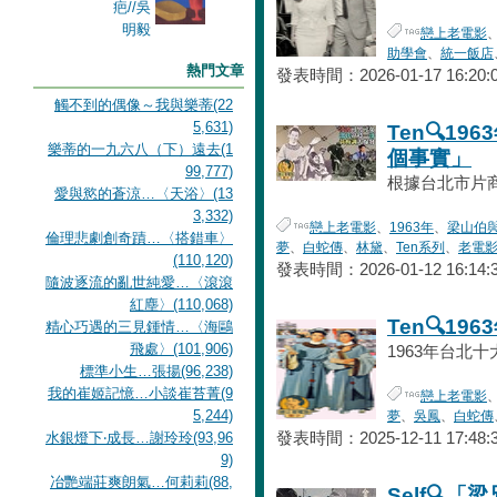
戀上老電影
助學會
、
統一飯店
熱門文章
發表時間：2026-01-17 16:20:
觸不到的偶像～我與樂蒂(22
5,631)
Ten🔍1
樂蒂的一九六八（下）遠去(1
個事實」
99,777)
根據台北市片商公
愛與慾的蒼涼…〈天浴〉(13
3,332)
戀上老電影
、
1963年
、
梁山伯
倫理悲劇創奇蹟…〈搭錯車〉
夢
、
白蛇傳
、
林黛
、
Ten系列
、
老電
(110,120)
發表時間：2026-01-12 16:14:
隨波逐流的亂世純愛…〈滾滾
紅塵〉(110,068)
Ten🔍1
精心巧遇的三見鍾情…〈海鷗
飛處〉(101,906)
1963年台北十
標準小生…張揚(96,238)
我的崔姬記憶…小談崔苔菁(9
戀上老電影
5,244)
夢
、
吳鳳
、
白蛇傳
發表時間：2025-12-11 17:48:
水銀燈下‧成長…謝玲玲(93,96
9)
冶艷端莊爽朗氣…何莉莉(88,
Self🔍「