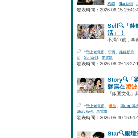
梅調
、
Star系列
、
發表時間：2026-06-15 19:41:
Self🔍
活」！
不滿17歲，李
戀上老電影
、
李菁
、
娃娃影后
、
莉
、
Self系列
、
老電影
發表時間：2026-06-09 13:27:
Story🔍
磐寫在
凌波
「飯圈文化」與
戀上老電影
、
凌波
、
梁山伯與
Story系列
、
老電影
發表時間：2026-05-30 16:54:
Star🔍銀