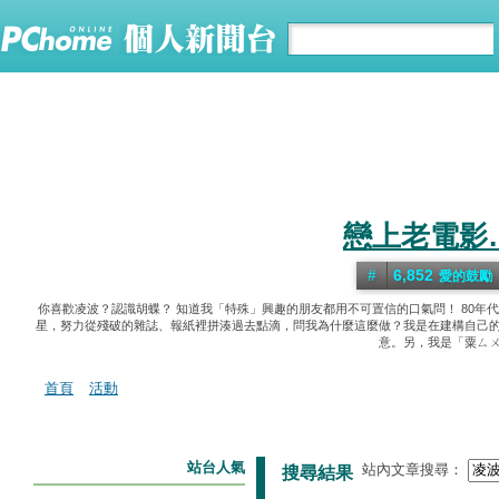
戀上老電影
6,852
愛的鼓勵
你喜歡凌波？認識胡蝶？ 知道我「特殊」興趣的朋友都用不可置信的口氣問！ 80年
星，努力從殘破的雜誌、報紙裡拼湊過去點滴，問我為什麼這麼做？我是在建構自己的
意。另，我是「粟ㄙㄨ
首頁
活動
站台人氣
站內文章搜尋：
搜尋結果