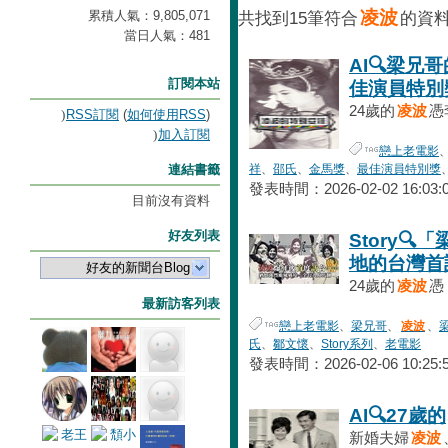
凌波
累積人氣：
9,805,071
共找到15筆符合
的資
當日人氣：
481
AI🔍梁兄
訂閱本站
佳演員特別
24歲的
凌波
憑
RSS訂閱
(
如何使用RSS
)
加入訂閱
戀上老電影
連結書籤
祥
、
邵氏
、
金馬獎
、
最佳演員特別獎
發表時間：2026-02-02 16:03:
目前沒有資料
好友列表
Story🔍
地的台灣首
好友的新聞台Blog
24歲的
凌波
憑
最新訪客列表
戀上老電影
、
梁兄哥
、
凌波
、
氏
、
鄒文懷
、
Story系列
、
老電影
發表時間：2026-02-06 10:25:
AI🔍27歲的
新婚夫婦
凌波