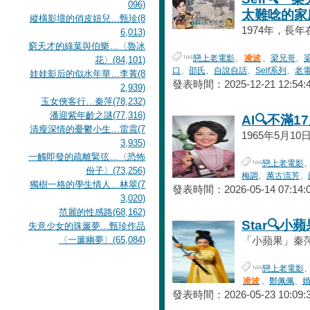
096)
太難唸的家
縱橫影壇的俏皮妞兒…甄珍(8
1974年，長
6,013)
窮天才的綠葉與伯樂…〈魯冰
戀上老電影
、
凌波
、
梁兄哥
、
花〉(84,101)
口
、
邵氏
、
自說自話
、
Self系列
、
老
娃娃影后的似水年華…李菁(8
發表時間：2025-12-21 12:54:
2,939)
玉女俠客行…秦萍(78,232)
潘迎紫年齡之謎(77,316)
AI🔍不滿
清瘦深情的憂鬱小生…雷震(7
1965年5月10
3,935)
一觸即發的疏離緊弦…〈恐怖
戀上老電影
份子〉(73,256)
梅調
、
萬古流芳
、
獨樹一格的學生情人…林翠(7
發表時間：2026-05-14 07:14:
3,020)
范麗的性感路(68,162)
Star🔍小
失意少女的珠簾夢…甄珍作品
〈一簾幽夢〉(65,084)
「小蘋果」秦萍（1
戀上老電影
凌波
、
鄭佩佩
、
發表時間：2026-05-23 10:09: