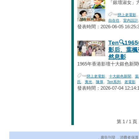
「銀壇淑女」方盈
戀上老電影
自在住
、
室內設計
發表時間：2026-06-05 16:25:
Ten🔍1
影后、葉楓
然息影
1965年香港影壇十大銀色新聞01
戀上老電影
、
十大銀色新聞
、
葉
氏
、
夷光
、
陳厚
、
Ten系列
、
老電影
發表時間：2026-07-04 12:14:
第 1 / 
廣告刊登
消費者保護
．
．