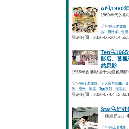
AI🔍19
1960年代的影
戀上老電影
迅
、
胡燕妮
、
金漢
發表時間：2026-06-30 14:55:
Ten🔍1
影后、葉楓
然息影
1965年香港影壇十大銀色新聞01
戀上老電影
、
十大銀色新聞
、
葉
氏
、
夷光
、
陳厚
、
Ten系列
、
老電影
發表時間：2026-07-04 12:09:
Star🔍娃
「娃娃影后」李菁
戀上老電影