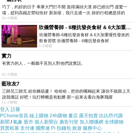
巧了，約好的日子 車庫大門打不開 急得滿頭大漢 妳已經出門 虛驚一
場，趕到高鐵左營站恰好 新加坡，我只去過一次 妳的行程總是排的
19 小時前
欣儀營養師 - 6種抗發炎食材 & 6大加重慢性發炎的飲食習慣
欣儀營養師-6種抗發炎食材 & 6大加重慢性發炎的
飲食習慣 欣儀營養師 - 6種抗發炎食材
4 小時前
https://www.facebook.com/photo/?fbid=147
實力
有實力的人，一般聽不見別人對他們說實話。
16 小時前
藍玫友7
三師兄三師兄 給你糖葫蘆！ 哈哈哈，把你的嘴糊起來 讓你不能跟上天
說我壞話 好吧！玩打蟑螂是有點髒 那一起來去看白海豚飛躍
13 小時前
登入
註冊
PChome首頁
線上購物
24h購物
書店
露天拍賣
比比昂代購
新聞
/
氣象
股市
個人新聞台
廣告刊登
加入聯播網
全球購物
買賣租屋
支付連
國際連
Pi 拍錢包
旅遊
服務中心