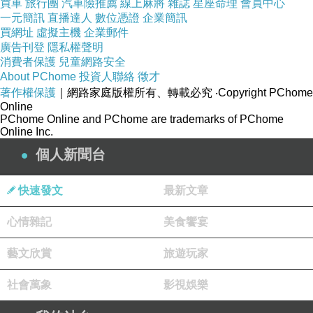
買車
旅行團
汽車險推薦
線上麻將
雜誌
星座命理
會員中心
一元簡訊
直播達人
數位憑證
企業簡訊
買網址
虛擬主機
企業郵件
廣告刊登
隱私權聲明
消費者保護
兒童網路安全
About PChome
投資人聯絡
徵才
著作權保護
｜網路家庭版權所有、轉載必究
‧Copyright PChome
Online
PChome Online and PChome are trademarks of PChome
Online Inc.
個人新聞台
快速發文
最新文章
心情雜記
美食饗宴
藝文欣賞
旅遊玩家
社會萬象
影視娛樂