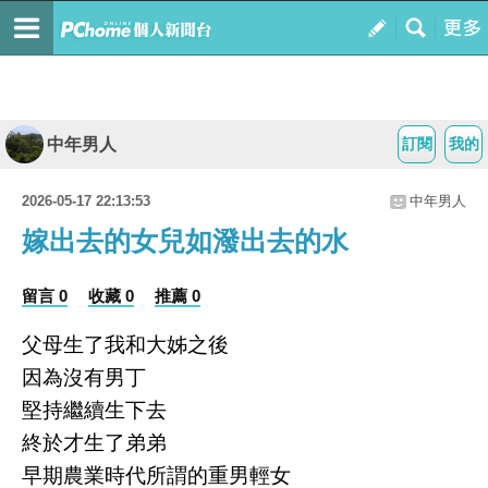
中年男人
訂閱
我的
2026-05-17 22:13:53
中年男人
嫁出去的女兒如潑出去的水
留言 0
收藏 0
推薦 0
父母生了我和大姊之後
因為沒有男丁
堅持繼續生下去
終於才生了弟弟
早期農業時代所謂的重男輕女