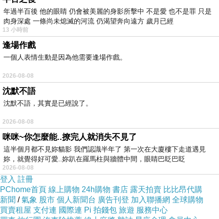
年過半百後 他的眼睛 仍會被美麗的身影所擊中 不是愛 也不是罪 只是
肉身深處 一條尚未熄滅的河流 仍渴望奔向遠方 歲月已經
弟弟就業後
13 小時前
父母給他買了一套市區的房子
逢場作戲
讓他能夠好好做事賺錢
一個人表情生動是因為他需要逢場作戲。
基本上也不會向弟弟要錢
2026-08-08
還大部分的支助弟弟
沈默不語
沈默不語，其實是已經說了。
家裡頭只剩我時
2026-08-08
只能由我來照顧父母
咪咪~你怎麼能..撩完人就消失不見了
也照顧著家裡的生意
這半個月都不見妳貓影 我們認識半年了 第一次在大廈樓下走道遇見
在自己結婚時
妳，就覺得好可愛..妳趴在羅馬柱與牆體中間，眼睛巴眨巴眨
2026-08-08
為了要方便照顧父母親
登入
註冊
買了附近的房子
PChome首頁
線上購物
24h購物
書店
露天拍賣
比比昂代購
新聞
/
氣象
股市
個人新聞台
廣告刊登
加入聯播網
全球購物
和老公都還需要貸款
買賣租屋
支付連
國際連
Pi 拍錢包
旅遊
服務中心
畢竟傳統來說