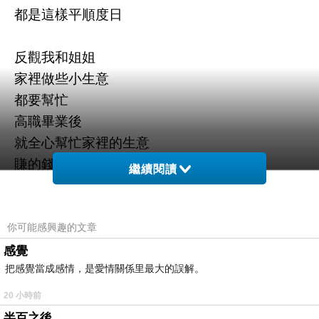
都是這樣平順度日
反觀我和姐姐
家裡做些小生意
都要幫忙
高職畢業後
就全心幫忙家裡的生意
賺的錢都由父母處理
繼續閱讀
弟弟只要讀書就好
日常生活都由父母支助
有明顯上的差距
你可能感興趣的文章
感覺
把感覺當成感情，是愛情關係里最大的誤解。
大姊很早就遠嫁外地
與其說是為愛遠走他方
20 小時前
實際上就是想要遠離這個家
半百之後