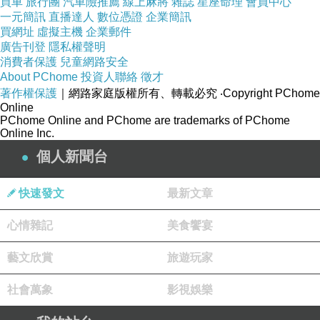
買車
旅行團
汽車險推薦
線上麻將
雜誌
星座命理
會員中心
嫁出去的女兒如潑出去的水
一元簡訊
直播達人
數位憑證
企業簡訊
買網址
虛擬主機
企業郵件
所以父母完全沒有幫忙
廣告刊登
隱私權聲明
儘管自己以前幫忙照顧家裡生意所賺的錢
消費者保護
兒童網路安全
About PChome
投資人聯絡
徵才
父母都會以道德親情來綁架著我
著作權保護
｜網路家庭版權所有、轉載必究
‧Copyright PChome
Online
PChome Online and PChome are trademarks of PChome
婚後除了自己的家要照顧外
Online Inc.
還要照顧父母親
個人新聞台
而弟弟也只是偶而回來探望
大部分時間
快速發文
最新文章
都是自己陪伴父母
心情雜記
美食饗宴
一同出遊
一同生活
藝文欣賞
旅遊玩家
社會萬象
影視娛樂
可惜自己的婚姻並不順遂
老公在婚後五年