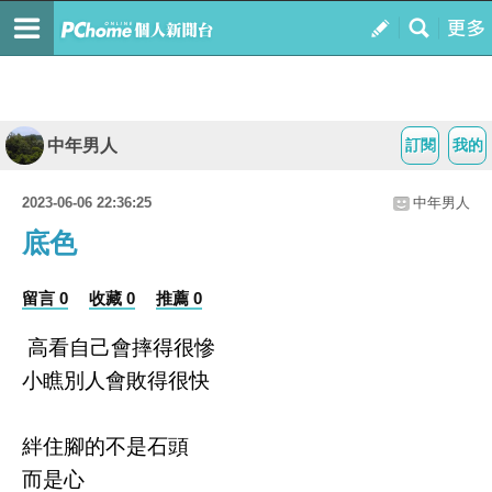
中年男人
訂閱
我的
2023-06-06 22:36:25
中年男人
底色
留言 0
收藏 0
推薦 0
高看自己會摔得很慘
小瞧別人會敗得很快
絆住腳的不是石頭
而是心