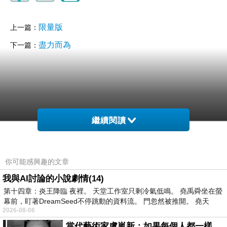
限量版
上一篇：
盡力而為
下一篇：
繼續閱讀
你可能感興趣的文章
我與AI討論的小說劇情(14)
第十四章：炎王降臨 夜裡。 天堂工作室只剩冷氣低鳴。 堯禹舜坐在螢
幕前，盯著DreamSeed不停跳動的資料流。 門忽然被推開。 堯天
2026-08-06
當代藝術家盧嵐新：如果每個人都一樣，這世界該有多無聊？