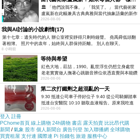
🏛️ 「他們說我不像。」「我笑了。」 當代藝術家
盧嵐新在此幅兼具古典典雅與當代抽象語彙的新作
2026-08-06
中，以沈靜的藍色空間為背景，描繪了
我與AI討論的小說劇情(17)
第十七章：遺失時代的人 辦公室裡安靜得只剩時鐘聲。 堯禹舜低頭翻
著相簿。 照片中的袁年，始終與人群保持距離。 別人在聊天。
8 小時前
等待與希望
紅色大地，莊喆，1990。亂世浮生仍想立身處世
老老實實做人撫著心跳聽音辨位依憑直覺與本能鑽
2026-08-06
向裂隙的亮處探索另一個心聲另一個共鳴的
第二次打鐵劑之超混亂的一天
9:30 抵達公司車子停好位子 9:40 從公司騎腳踏車
抵達台安醫院 10:10 聽取血液報告。原來我吃進
2026-08-06
去的 B12 彌可保並非沒有吸收而是超
登入
註冊
PChome首頁
線上購物
24h購物
書店
露天拍賣
比比昂代購
新聞
/
氣象
股市
個人新聞台
廣告刊登
加入聯播網
全球購物
買賣租屋
支付連
國際連
Pi 拍錢包
旅遊
服務中心