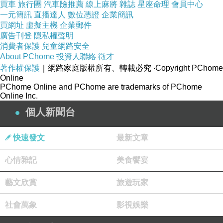
買車
旅行團
汽車險推薦
線上麻將
雜誌
星座命理
會員中心
一元簡訊
直播達人
數位憑證
企業簡訊
買網址
虛擬主機
企業郵件
廣告刊登
隱私權聲明
消費者保護
兒童網路安全
About PChome
投資人聯絡
徵才
著作權保護
｜網路家庭版權所有、轉載必究
‧Copyright PChome
Online
PChome Online and PChome are trademarks of PChome
Online Inc.
個人新聞台
快速發文
最新文章
心情雜記
美食饗宴
藝文欣賞
旅遊玩家
社會萬象
影視娛樂