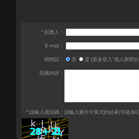
* 回應人：
E-mail：
悄悄話：
否
是 (若未登入"個人新聞台
回應內容：
* 請輸入識別碼：
請輸入圖片中算式的結果(可能為0