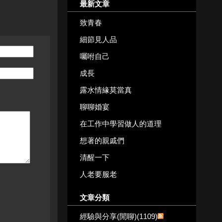
最新文章
致青春
細節見人品
囑咐自己
成長
露水情緣莫當真
聊聊婚宴
在工作中學習做人的道理
想著的親戚們
清醒一下
人老要服老
文章分類
經驗與分享(閒聊)(1109)