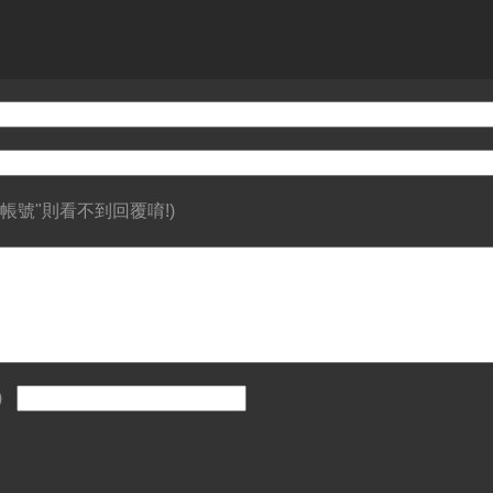
帳號"則看不到回覆唷!)
)