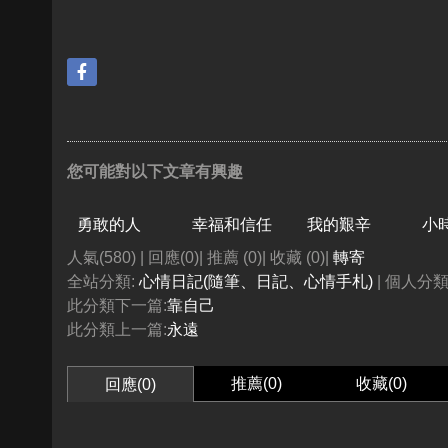
您可能對以下文章有興趣
勇敢的人
幸福和信任
我的艱辛
小
人氣(580) | 回應(0)| 推薦 (
0
)| 收藏 (
0
)|
轉寄
全站分類:
心情日記(隨筆、日記、心情手札)
| 個人分類
此分類下一篇:
靠自己
此分類上一篇:
永遠
推薦(
0
)
收藏(
0
)
回應(0)