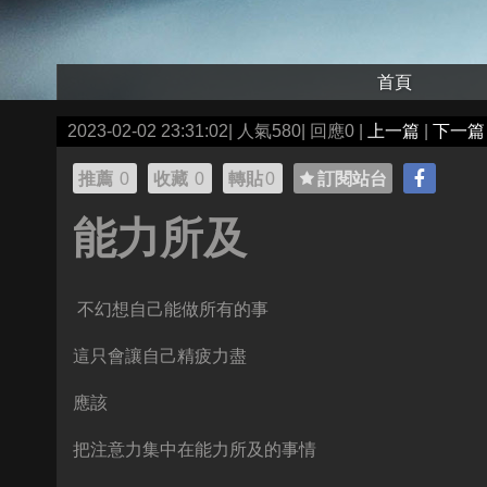
首頁
2023-02-02 23:31:02| 人氣580| 回應0 |
上一篇
|
下一篇
推薦
0
收藏
0
轉貼
0
訂閱站台
能力所及
不幻想自己能做所有的事
這只會讓自己精疲力盡
應該
把注意力集中在能力所及的事情