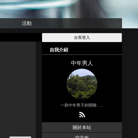
活動
自我介紹
中年男人
一群中年男子的閒聊......
關於本站
留言板