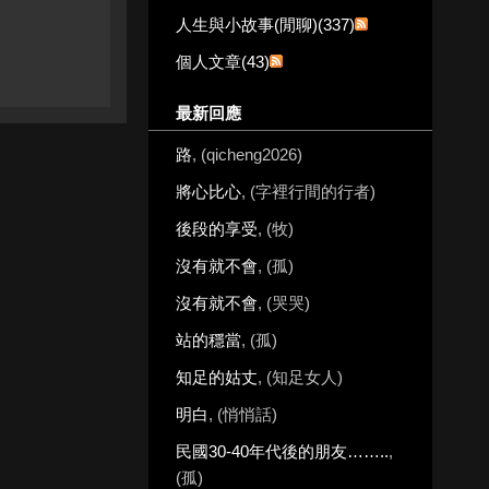
人生與小故事(閒聊)(337)
個人文章(43)
最新回應
路
, (qicheng2026)
將心比心
, (字裡行間的行者)
後段的享受
, (牧)
沒有就不會
, (孤)
沒有就不會
, (哭哭)
站的穩當
, (孤)
知足的姑丈
, (知足女人)
明白
, (悄悄話)
民國30-40年代後的朋友……..
,
(孤)