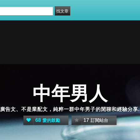
中年男人
廣告文、不是業配文，純粹一群中年男子的閒聊和經驗分享.....
68
17
愛的鼓勵
訂閱站台