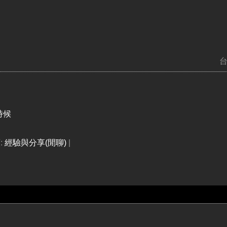
時候
:
經驗與分享(閒聊)
|