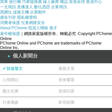
買車
旅行團
汽車險推薦
線上麻將
雜誌
星座命理
會員中心
一元簡訊
直播達人
數位憑證
企業簡訊
買網址
虛擬主機
企業郵件
廣告刊登
隱私權聲明
消費者保護
兒童網路安全
About PChome
投資人聯絡
徵才
著作權保護
｜網路家庭版權所有、轉載必究
‧Copyright PChome
Online
PChome Online and PChome are trademarks of PChome
Online Inc.
個人新聞台
快速發文
最新文章
心情雜記
美食饗宴
藝文欣賞
旅遊玩家
社會萬象
影視娛樂