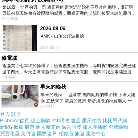
第16章 世界的另一面 虞正舜的家附近開始有不尋常的動靜，虞正舜
母親都發現好像有被跟蹤的感覺，而虞正舜的父親則被要求請無薪假，
14 小時前
2026.08.06
AMK - 山頂公仔波板糖
2026-08-07
修電腦
電腦買了七年終於操壞了，檢查後要換主機板，等叫貨到安裝完成已經
過了四天，今天去拿電腦時說了有點想念電腦，老闆問我是電腦重度
4 小時前
早來的晚秋
早來的晚秋 盛暑在 颱風亂舞的季節裡 下著太陽
雨 立秋來了 清晨的微風 帶著淡淡的秋意襲人 一
1 小時前
下子 又被赤
登入
註冊
PChome首頁
線上購物
24h購物
書店
露天拍賣
比比昂代購
新聞
/
氣象
股市
個人新聞台
廣告刊登
加入聯播網
全球購物
買賣租屋
支付連
國際連
Pi 拍錢包
旅遊
服務中心