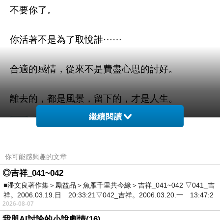
不要你了
。
你活著不是為了取悅誰
⋯⋯
合適的感情，從來不是費盡心思的討好。
離去的，都是風景，留下的，才是人生。
繼續閱讀
你可能感興趣的文章
如果65歲了
上一篇：
◎吉祥_041~042
別多事
下一篇：
■潘文良著作集＞勵益品＞魚雁千里共今緣＞吉祥_041~042 ▽041_吉
祥。2006.03.19.日 20:33:21▽042_吉祥。2006.03.20.一 13:47:2
2026-08-07
我與AI討論的小說劇情(16)