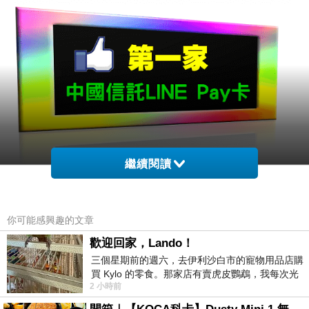
繼續閱讀
你可能感興趣的文章
歡迎回家，Lando！
三個星期前的週六，去伊利沙白市的寵物用品店購
買 Kylo 的零食。那家店有賣虎皮鸚鵡，我每次光
2 小時前
顧都會去看一下。他們偶爾會引進 C