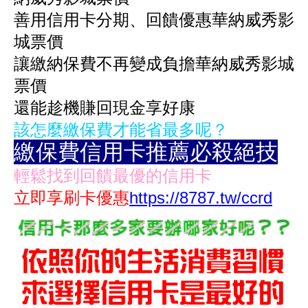
善用信用卡分期、回饋優惠華納威秀影
城票價
讓繳納保費不再變成負擔
華納威秀影城
票價
還能趁機賺回現金享好康
該怎麼繳保費才能省最多呢？
繳保費信用卡推薦必殺絕技
輕鬆找到回饋最優的信用卡
立即享刷卡優惠
https://8787.tw/ccrd