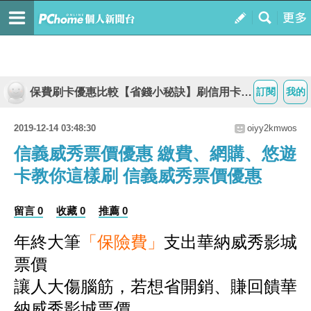
保費刷卡優惠比較【省錢小秘訣】刷信用卡繳保費享回饋
訂閱
我的
2019-12-14 03:48:30
oiyy2kmwos
信義威秀票價優惠 繳費、網購、悠遊
卡教你這樣刷 信義威秀票價優惠
留言 0
收藏 0
推薦 0
年終大筆
「保險費」
支出華納威秀影城
票價
讓人大傷腦筋，若想省開銷、賺回饋華
納威秀影城票價