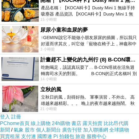
開箱｜【KOCA科卡】Dusty Mini 1 無線手持吸塵器
產品名稱：【KOCA科卡】Dusty Mini 1 無線手持
吸塵器 產品資訊 【KOCA科卡】Dusty Mini 1 無
15 小時前
線手持吸塵器評語： 能吸、能吹兼具兩
尿尿小童和血尿的夢
↑GEMINI說它不能做小朋友尿尿的插圖，所以我只
好退而求其次，叫它做「寵物在椅子上，神龕和中
3 小時前
年人臉孔」的畫了。 六月底
計畫趕不上變化的九州行 (8) B-CON環球塔
吃飽喝足，該認真玩耍了… B-CON塔就在活魚迴
轉壽司水天的對面。 B-CON的正式名稱叫 別
14 小時前
立秋的風
立秋日的風，刮得好熱。 軍事演習，不外出。 高
雄越來越精彩。。。 晚上的夜市越來越熱鬧。 秋
21 小時前
天的風刮得很熱 夜遊消暑熱。。。
登入
註冊
PChome首頁
線上購物
24h購物
書店
露天拍賣
比比昂代購
新聞
/
氣象
股市
個人新聞台
廣告刊登
加入聯播網
全球購物
買賣租屋
支付連
國際連
Pi 拍錢包
旅遊
服務中心