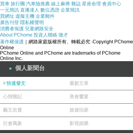
買車
旅行團
汽車險推薦
線上麻將
雜誌
星座命理
會員中心
一元簡訊
直播達人
數位憑證
企業簡訊
買網址
虛擬主機
企業郵件
廣告刊登
隱私權聲明
消費者保護
兒童網路安全
About PChome
投資人聯絡
徵才
著作權保護
｜網路家庭版權所有、轉載必究
‧Copyright PChome
Online
PChome Online and PChome are trademarks of PChome
Online Inc.
個人新聞台
快速發文
最新文章
心情雜記
美食饗宴
藝文欣賞
旅遊玩家
社會萬象
影視娛樂