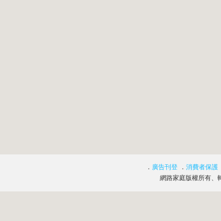
．
廣告刊登
．
消費者保護
網路家庭版權所有、轉載必究 