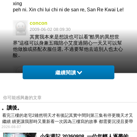
xing
peh ni. Xin chi lui chi ni de san re, San Re Kwai Le!
concon
2009-06-02 08:09:30
其實我本來是想說也可以看”酷男的異想世
界”這樣可以身兼五職陪小艾度過開心一天又可以幫
他做臉或搭配衣服任選, 不過要幫他去追別人也太心
酸..
concon
繼續閱讀
2009-06-02 08:00:48
那你要不要考慮看”超級時裝伸展台”這樣的
節目或是當”超級時尚造型師”啊:P
你可能感興趣的文章
。讀後。
看更多回應
看完三樓的老宅2雖然明天才有後記其實中間到第三集有停更幾天才又
繼續 續更讓我那時又重新看一次因為三樓寫的故事 都需要沉浸且要帶
2026-08-07
有
小朱週記 20260808_一位年輕人逐夢的真實故事