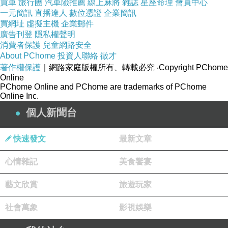
買車
旅行團
汽車險推薦
線上麻將
雜誌
星座命理
會員中心
一元簡訊
直播達人
數位憑證
企業簡訊
買網址
虛擬主機
企業郵件
廣告刊登
隱私權聲明
消費者保護
兒童網路安全
About PChome
投資人聯絡
徵才
著作權保護
｜網路家庭版權所有、轉載必究
‧Copyright PChome
Online
PChome Online and PChome are trademarks of PChome
Online Inc.
個人新聞台
快速發文
最新文章
心情雜記
美食饗宴
藝文欣賞
旅遊玩家
社會萬象
影視娛樂