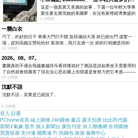
這是一個真實又美麗的故事，下週一位年輕大學畢
業生要去實現她的美國夢，在沒有家裡經濟奧援的
2 小時前
情況下，靠著自我努力工作累積出國基
一襲白衣
巧了，約好的日子 車庫大門打不開 急得滿頭大漢 妳已經出門 虛驚一
場，趕到高鐵左營站恰好 新加坡，我只去過一次 妳的行程總是排的
10 小時前
2026。08。07。
畫圖真的不適合我越畫越排斥看得懂就好了應該是說如果改天需要用到
了自然就會很厲害了現在沒心思在圖上但我還是會努力把它考過———
20 小時前
沈默不語
沈默不語，其實是已經說了。
6 小時前
登入
註冊
PChome首頁
線上購物
24h購物
書店
露天拍賣
比比昂代購
新聞
/
氣象
股市
個人新聞台
廣告刊登
加入聯播網
全球購物
買賣租屋
支付連
國際連
Pi 拍錢包
旅遊
服務中心