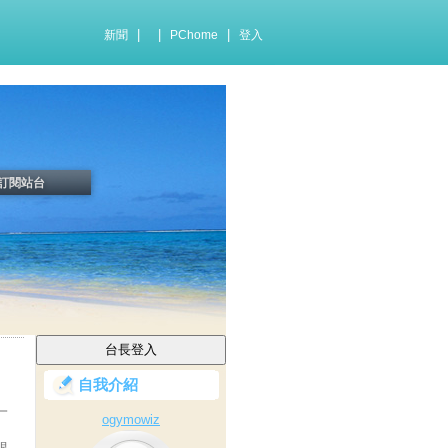
|
|
|
新聞
PChome
登入
訂閱站台
自我介紹
一
ogymowiz
很