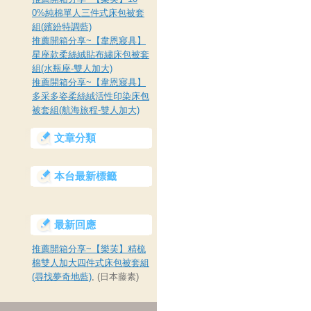
0%純棉單人三件式床包被套
組(繽紛特調藍)
推薦開箱分享~【韋恩寢具】
星座款柔絲絨貼布繡床包被套
組(水瓶座-雙人加大)
推薦開箱分享~【韋恩寢具】
多采多姿柔絲絨活性印染床包
被套組(航海旅程-雙人加大)
文章分類
本台最新標籤
最新回應
推薦開箱分享~【樂芙】精梳
棉雙人加大四件式床包被套組
(尋找夢奇地藍)
, (日本藤素)