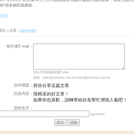
賴!!很多鄉民跟網友...
.詳全文
聞台:
| 台長：
ogymowiz
收件者E-mail：
請以分號區隔每個E-mail
例如：john@pchome.com.tw;mary@pchome.com.tw
信件標題：
與你分享這篇文章
訊息內容：
很精采的好文章！
如果你也喜歡，請轉寄給好友幫忙增加人氣吧！
您的名字：
ogymowiz