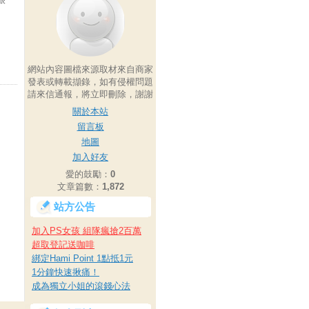
網站內容圖檔來源取材來自商家
發表或轉載擷錄，如有侵權問題
請來信通報，將立即刪除，謝謝
關於本站
留言板
地圖
加入好友
愛的鼓勵：
0
文章篇數：
1,872
站方公告
加入PS女孩 組隊瘋搶2百萬
超取登記送咖啡
綁定Hami Point 1點抵1元
1分鐘快速揪痛！
成為獨立小姐的滾錢心法