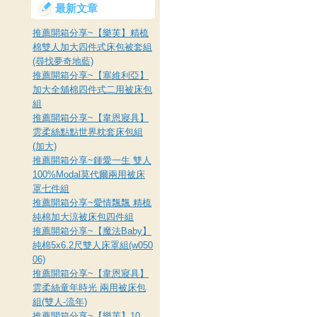
最新文章
推薦開箱分享~【樂芙】精梳
棉雙人加大四件式床包被套組
(尋找夢奇地藍)
推薦開箱分享~【塞維利亞】
加大全舖棉四件式二用被床包
組
推薦開箱分享~【韋恩寢具】
雲柔絲點點世界枕套床包組
(加大)
推薦開箱分享~鍾愛一生 雙人
100%Modal莫代爾兩用被床
罩七件組
推薦開箱分享~愛情飄飄 精梳
純棉加大涼被床包四件組
推薦開箱分享~【魔法Baby】
純棉5x6.2尺雙人床罩組(w050
06)
推薦開箱分享~【韋恩寢具】
雲柔絲童年時光 兩用被床包
組(雙人-流年)
推薦開箱分享~【樂芙】10