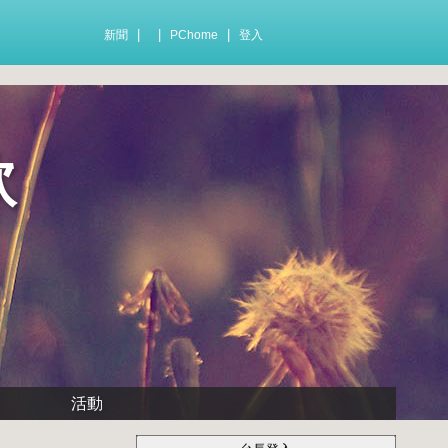
|
|
|
新聞
PChome
登入
款
活動