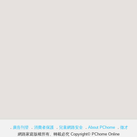
．
廣告刊登
．
消費者保護
．
兒童網路安全
．
About PChome
．
徵才
網路家庭版權所有、轉載必究 Copyright© PChome Online