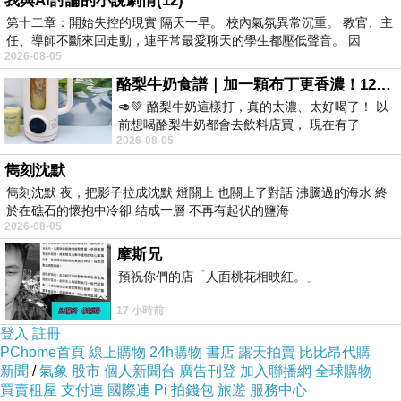
我與AI討論的小說劇情(12)
去生活，去寫作。
第十二章：開始失控的現實 隔天一早。 校內氣氛異常沉重。 教官、主
任、導師不斷來回走動，連平常最愛聊天的學生都壓低聲音。 因
2026-08-05
著名作家梁曉聲在《花田半畝》一書的序言中，
酪梨牛奶食譜｜加一顆布丁更香濃！120秒完成飲料店級酪梨奶昔｜imami 旗艦豆漿機
稱讚田維是當今為數不多的"真情寫作'的學子，
🥑💚 酪梨牛奶這樣打，真的太濃、太好喝了！ 以
並說："我堅信這樣的書具有經典性'。
前想喝酪梨牛奶都會去飲料店買， 現在有了
2026-08-05
imami 健康煮藝｜旗艦破壁智慧養生豆漿機，
雋刻沈默
作家王小柔讀後，連問了四個為什麼："為什麼一
雋刻沈默 夜，把影子拉成沈默 燈關上 也關上了對話 沸騰過的海水 終
部日記成為青春文學的希望？為什麼在她離開的
於在礁石的懷抱中冷卻 结成一層 不再有起伏的鹽海
2026-08-05
兩年後我們開始對一個孩子唸唸不忘？為什麼我
摩斯兄
們會被她的散文感動？為什麼我們從一部遺作中
預祝你們的店「人面桃花相映紅。」
看到了生命的光亮？'並稱《花田半畝》'在這個冬
天成為我們互相取暖的依偎'。
17 小時前
登入
註冊
PChome首頁
線上購物
24h購物
書店
露天拍賣
比比昂代購
愛、感恩、堅韌、真誠，是《花田半畝》一書的
新聞
/
氣象
股市
個人新聞台
廣告刊登
加入聯播網
全球購物
買賣租屋
支付連
國際連
Pi 拍錢包
旅遊
服務中心
主旨。書中文字至純至美，空靈且極富哲思，具