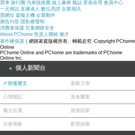
買車
旅行團
汽車險推薦
線上麻將
雜誌
星座命理
會員中心
有強大的穿透力。著名學者路文彬、張冠夫在紀
一元簡訊
直播達人
數位憑證
企業簡訊
念文章中分別寫道：'在死亡的悲泣裡，我終於看
買網址
虛擬主機
企業郵件
廣告刊登
隱私權聲明
到生命的歡顏'；"在這孩童般的肩膀上竟承載著
消費者保護
兒童網路安全
那麼沉重的負荷，在這孩童般的心地間竟有生命
About PChome
投資人聯絡
徵才
著作權保護
｜網路家庭版權所有、轉載必究
‧Copyright PChome
如花般隕落的泰然接受，這不由令比她年長得多
Online
的我肅然起敬"。
PChome Online and PChome are trademarks of PChome
Online Inc.
個人新聞台
品讀《花田半畝》，我們不僅能看到屬於每個人
的無悔青春、純真愛戀，更會感動和震撼於這個
快速發文
最新文章
美麗天使對生的一片癡心，對死的無限淡定，從
而重新叩問人生的本質和終極目標，在喧囂浮躁
心情雜記
美食饗宴
的塵世中回歸心靈的安寧。
藝文欣賞
旅遊玩家
中央電視臺"子午書簡'特將田維和子尤的生命絕
社會萬象
影視娛樂
唱對比播出，更引發人們對青春文學精神內涵的