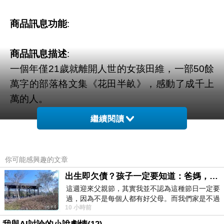
商品訊息功能
:
商品訊息描述
:
一個年僅21歲就離開人世的女孩田維，一部50餘
萬字的部落格文集《花田半畝》，感動了成千上
萬的人。
繼續閱讀
在中國大陸一出版，在沒有任何宣傳、炒作的情
況下，《花田半畝》已連續數周位列全國青春文
學類圖書周暢銷榜第一名，並入選第十屆深圳讀
你可能感興趣的文章
書月"優秀青少年讀物推薦書目"。
出生即欠債？孩子一定要知道：爸媽，其實我不欠你們
這週迎來父親節，其實我並不認為這種節日一定要
過，因為不是每個人都有好父母。而我們家是不過
作者田維15歲時被確診患上一種類似血癌的絕
10 小時前
節的，平時也沒什麼儀式感，生活趨近冷
症，直到離世的前一天，她始終用一顆感恩的心