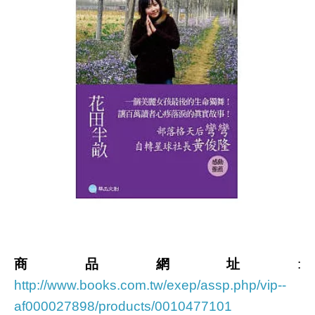
商品網址
:
http://www.books.com.tw/exep/assp.php/vip--
af000027898/products/0010477101