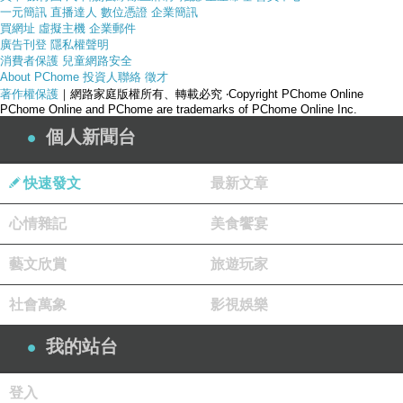
一元簡訊
直播達人
數位憑證
企業簡訊
買網址
虛擬主機
企業郵件
廣告刊登
隱私權聲明
消費者保護
兒童網路安全
About PChome
投資人聯絡
徵才
著作權保護
｜網路家庭版權所有、轉載必究
‧Copyright PChome Online
PChome Online and PChome are trademarks of PChome Online Inc.
個人新聞台
快速發文
最新文章
心情雜記
美食饗宴
藝文欣賞
旅遊玩家
產品網址
社會萬象
影視娛樂
我的站台
登入