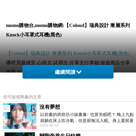
momo購物台,momo購物網:【Coloud】瑞典設計 漸層系列
Knock小耳罩式耳機(黑色)
【Coloud】瑞典設計 漸層系列 Knock小耳罩式耳機(黑色)
哪裡買最便宜.心得文.試用文.分享文行李箱/旅遊用品分享
推薦.好用.推薦.評價.熱銷.開箱文.優缺點比較
繼續閱讀
前幾天在逛街的時候看到
【Coloud】瑞典設計 漸層系列
你可能感興趣的文章
Knock小耳罩式耳機(黑色)
覺得很心動而且正打算買
沒有夢想
【Coloud】瑞典設計 漸層系列 Knock小耳罩式耳機(黑色)
以前畫的烘焙坊小妹畫像↑ 也算失眠吧？ 晚上九點
就躺在床上吹冷氣，但是卻無法入眠。身上還留著
2026-08-05
四點多跑的六公里的疲
但是我想
【Coloud】瑞典設計 漸層系列 Knock小耳罩式耳