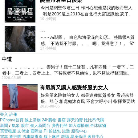
關聖帝君生日快樂
機(黑色)
在網路上買應該會比較便宜，
【Coloud】瑞典設
今日是關聖帝君生日.昨日心想他是我的救命恩人.
計 漸層系列 Knock小耳罩式耳機(黑色)
而且24小時都能
我是2009還是2010在台北行天宮認識他.忘了.
10 小時前
一個奇摩交友的網友學
買，上網慢慢挑選，不用等店家開門也不用看店員臉色
…
⋯⋯ Ai製圖 。 白色秋海棠花的幻形。 整體很Ai質
各大網路購物網為求有好業績都無所不用其極。因為momo
感。 不過我不討厭。 。 ... 嗯，我滿意了！ 。 🐻
都有送300元或是500元的折價卷!所以我建議可以上momo
17 小時前
昨中
購物網來購買(
【Coloud】瑞典設計 漸層系列 Knock小耳罩
中道
。。。。。。。。。。 善男子！觀十二緣智，凡有四種： 一者下，二
式耳機(黑色)
)
者中，三者上，四者上上。下智觀者不見佛性，以不見故得聲聞道。
2026-08-05
有氣質又讓人感覺舒服的女人
好希望來跳舞的女人 都是這種氣質美女 看起來舒
服、舒心 相處如沐春風 不會大呼小叫 指揮我要站
2026-08-05
哪個位子 妳老幾？？
登入
註冊
PChome首頁
線上購物
24h購物
書店
露天拍賣
比比昂代購
新聞
/
氣象
股市
個人新聞台
廣告刊登
加入聯播網
全球購物
買賣租屋
支付連
國際連
Pi 拍錢包
旅遊
服務中心
買車
旅行團
汽車險推薦
線上麻將
雜誌
星座命理
會員中心