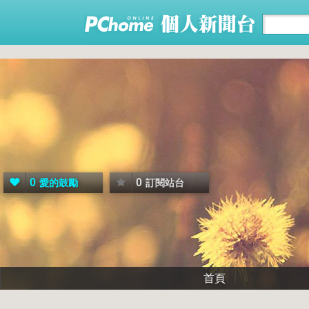
0
0
愛的鼓勵
訂閱站台
首頁