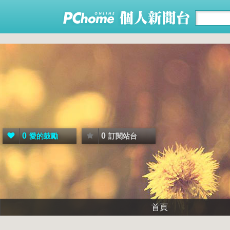
0
0
愛的鼓勵
訂閱站台
首頁