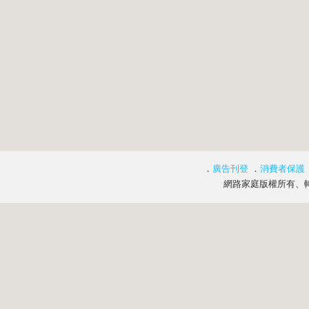
．
廣告刊登
．
消費者保護
網路家庭版權所有、轉載必究 