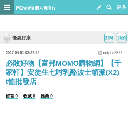
優惠好康
訂閱
我的
2017-04-01 02:27:24
oefphq2577
必敗好物【富邦MOMO購物網】【千
家軒】安徒生七吋乳酪波士頓派(X2)
t恤批發店
留言 0
收藏 0
推薦 0