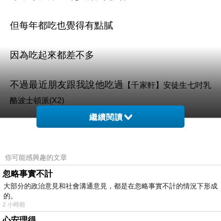
但每年都吃也覺得有點膩
因為吃起來都差不多
不過最近朋友跟我說他吃過
【千家軒】安徒生七吋乳
酪波士頓派(X2)
繼續閱讀
覺得很不錯，CP值很高，味道也很特別
你可能感興趣的文章
所以我決定今年買
【千家軒】安徒生七吋乳酪波士頓派
忽略事實不計
來吃吃看
(X2)
大部分的政治意見和社會溝通意見，都是在忽略事實不計的情況下形成
的。
看看圖片，你是不是也很想吃呢
2 小時前
心安理得