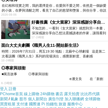
在幻相和現實之間，我的選擇是你，在愛與不愛之間，依然是一個缺愛
的小孩，在夢與清醒之間，看見了自己的慾望和墮落，與你分享，你説
2026-08-06
好書推薦《女大當家》深深感謝分享自己想法震撼讀者的作家，讓我看到不同樣貌的家庭！
不知怎的，一看到《女大當家》就想到另一本書，
深深感謝分享自己想法震撼讀者的作家，讓我看到
17 小時前
不同樣貌的家庭！ 《女大
面白大丈夫劇團《職男人生11-開始新生活》
時間：2026年7月31日，周五19:30 地點：北藝中心球劇場 這是第二
次看該團《職男人生》系列的現場演出，感覺新鮮度、喜劇感
10 小時前
◎專家與頭銜
■寓言故事 ◎專家與頭銜
⊕潘文良 在「新創
6 小時前
之谷」裡——
登入
註冊
PChome首頁
線上購物
24h購物
書店
露天拍賣
比比昂代購
新聞
/
氣象
股市
個人新聞台
廣告刊登
加入聯播網
全球購物
買賣租屋
支付連
國際連
Pi 拍錢包
旅遊
服務中心