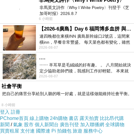
非馬英文詩作〈Why I Write Poetry〉
非馬英文詩作〈Why I Write Poetry〉刊登于《芝
加哥时报》2026.8.7
6 小時前
【2026-6廣島】Day 6 福岡博多血拼 與機場接送少年司機深夜對談
連四晚都住東橫INN 廣島新幹線口2號店，這間東
橫inn，早餐非常豐盛。 每天菜色都有變化，雖然
2026-08-07
看到工作人員拿出料理包加熱，但
….
⋯⋯ 羊耳草是毛絨絨的好有趣。 。 八月開始就決
定少協助老師們後，我感到工作好輕鬆。 本來就
2026-08-07
不是我的工作啊。 真
社會平衡
把自己的痛苦分享給別人聽的唯一好處，就是這樣做能維持社會平衡。
8 小時前
登入
註冊
PChome首頁
線上購物
24h購物
書店
露天拍賣
比比昂代購
新聞
/
氣象
股市
個人新聞台
廣告刊登
加入聯播網
全球購物
買賣租屋
支付連
國際連
Pi 拍錢包
旅遊
服務中心