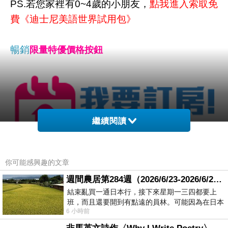
PS.若您家裡有0~4歲的小朋友，
點我進入索取免
費《迪士尼美語世界試用包》
暢銷
限量特優價格按鈕
繼續閱讀
你可能感興趣的文章
週間農居第284週（2026/6/23-2026/6/24) 夏至 金黃稻浪洋溢豐收喜悅
結束亂買一通日本行，接下來星期一三四都要上
班，而且還要開到有點遠的員林。可能因為在日本
6 小時前
花不少錢，星期一出門上班時，心裡沒有一