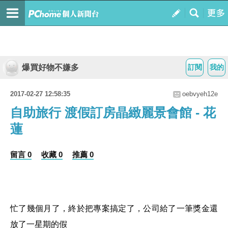
爆買好物不嫌多
訂閱
我的
2017-02-27 12:58:35
oebvyeh12e
自助旅行 渡假訂房晶緻麗景會館 - 花
蓮
留言 0
收藏 0
推薦 0
忙了幾個月了，終於把專案搞定了，公司給了一筆獎金還
放了一星期的假