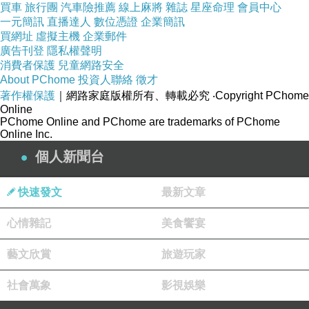
買車
旅行團
汽車險推薦
線上麻將
雜誌
星座命理
會員中心
一元簡訊
直播達人
數位憑證
企業簡訊
買網址
虛擬主機
企業郵件
廣告刊登
隱私權聲明
消費者保護
兒童網路安全
About PChome
投資人聯絡
徵才
著作權保護
｜網路家庭版權所有、轉載必究
‧Copyright PChome
Online
PChome Online and PChome are trademarks of PChome
Online Inc.
個人新聞台
快速發文
最新文章
心情雜記
美食饗宴
藝文欣賞
旅遊玩家
社會萬象
影視娛樂