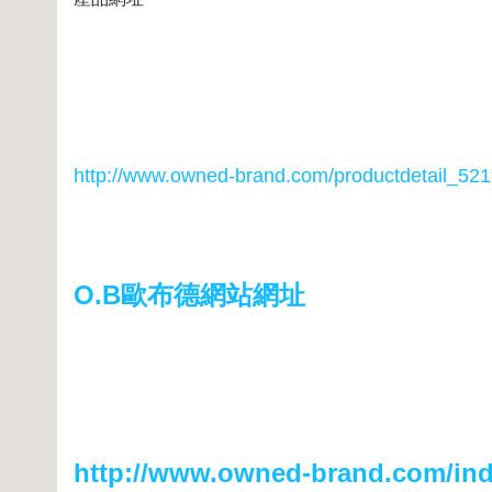
http://www.owned-brand.com/productdetail_521
O.B歐布德網站網址
http://www.owned-brand.com/in