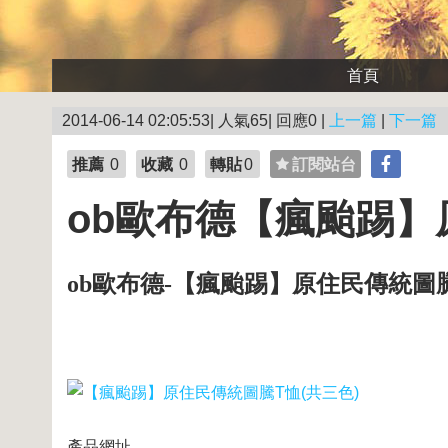
首頁
2014-06-14 02:05:53| 人氣65| 回應0 |
上一篇
|
下一篇
推薦
0
收藏
0
轉貼
0
訂閱站台
ob歐布德【瘋颱踢】
ob歐布德-【瘋颱踢】原住民傳統圖騰
產品網址