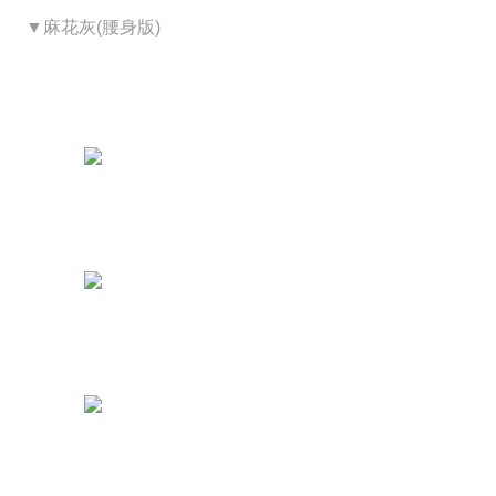
▼麻花灰(腰身版)