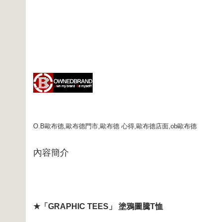
O.B歐布德,歐布德門市,歐布德 心得,歐布德店面,ob歐布德
內容簡介
★「GRAPHIC TEES」 塗鴉圖騰T恤