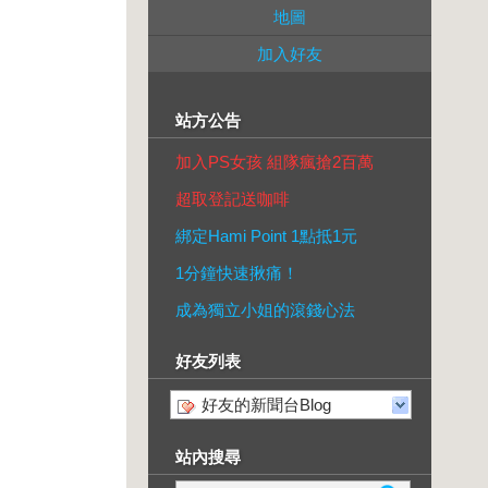
地圖
加入好友
站方公告
加入PS女孩 組隊瘋搶2百萬
超取登記送咖啡
綁定Hami Point 1點抵1元
1分鐘快速揪痛！
成為獨立小姐的滾錢心法
好友列表
好友的新聞台Blog
站內搜尋