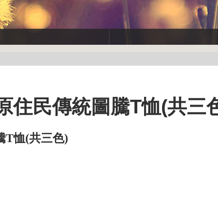
原住民傳統圖騰T恤(共三色
T恤(共三色)