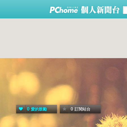
0
0
愛的鼓勵
訂閱站台