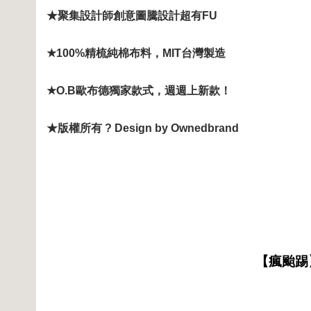
★聚集設計師創意圖騰設計超有FU
★100%精梳純棉布料，MIT台灣製造
★O.B歐布德獨家款式，週週上新款！
★版權所有 ? Design by Ownedbrand
【瘋颱踢