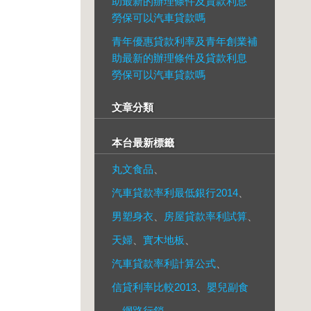
助最新的辦理條件及貸款利息
勞保可以汽車貸款嗎
青年優惠貸款利率及青年創業補
助最新的辦理條件及貸款利息
勞保可以汽車貸款嗎
文章分類
本台最新標籤
丸文食品
、
汽車貸款率利最低銀行2014
、
男塑身衣
、
房屋貸款率利試算
、
天婦
、
實木地板
、
汽車貸款率利計算公式
、
信貸利率比較2013
、
嬰兒副食
、
網路行銷