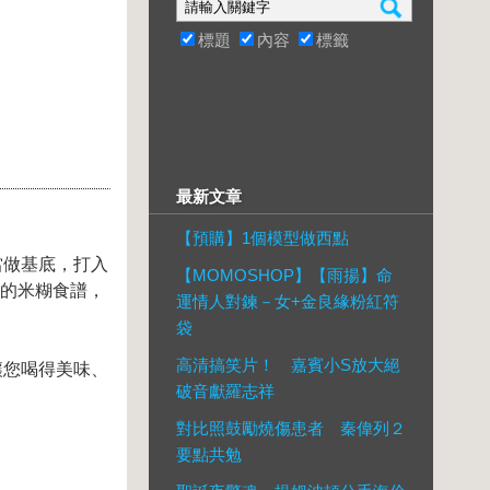
標題
內容
標籤
最新文章
【預購】1個模型做西點
當做基底，打入
【MOMOSHOP】【雨揚】命
備的米糊食譜，
運情人對鍊－女+金良緣粉紅符
袋
高清搞笑片！ 嘉賓小S放大絕
讓您喝得美味、
破音獻羅志祥
對比照鼓勵燒傷患者 秦偉列２
要點共勉