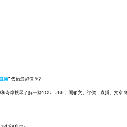
健康
" 售價最超值嗎?
奇摩搜尋了解一些YOUTUBE、開箱文、評價、直播、文章 
折扣訊息啦~