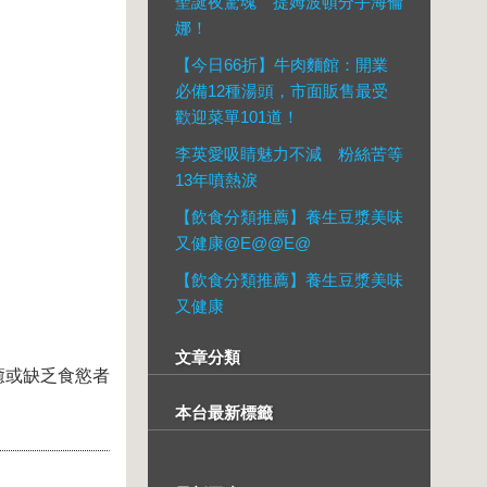
聖誕夜驚魂 提姆波頓分手海倫
娜！
。
【今日66折】牛肉麵館：開業
必備12種湯頭，市面販售最受
歡迎菜單101道！
李英愛吸睛魅力不減 粉絲苦等
13年噴熱淚
【飲食分類推薦】養生豆漿美味
又健康@E@@E@
【飲食分類推薦】養生豆漿美味
又健康
文章分類
癒或缺乏食慾者
本台最新標籤