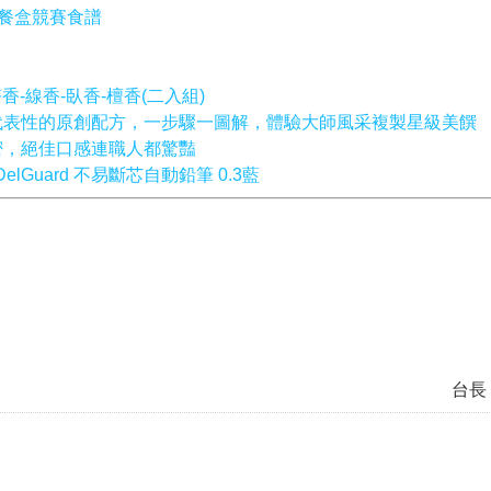
康餐盒競賽食譜
-線香-臥香-檀香(二入組)
代表性的原創配方，一步驟一圖解，體驗大師風采複製星級美饌
密，絕佳口感連職人都驚豔
lGuard 不易斷芯自動鉛筆 0.3藍
台長