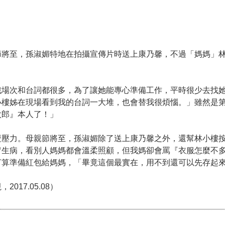
節將至，孫淑媚特地在拍攝宣傳片時送上康乃馨，不過「媽媽」
戲場次和台詞都很多，為了讓她能專心準備工作，平時很少去找
小樓姊在現場看到我的台詞一大堆，也會替我很煩惱。」雖然是
太郎』本人了！」
麼壓力。母親節將至，孫淑媚除了送上康乃馨之外，還幫林小樓
冒生病，看別人媽媽都會溫柔照顧，但我媽卻會罵『衣服怎麼不
打算準備紅包給媽媽，「畢竟這個最實在，用不到還可以先存起
17.05.08）