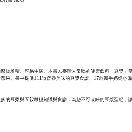
內廢物堆積、容易生病。本書以臺灣人常喝的健康飲料「豆漿」
蔬果。書中提供111道營養美味的豆漿食譜、17款新手媽媽必
最多的豆漿與五穀雜糧知識與食譜，為您不可或缺的豆漿聖經，