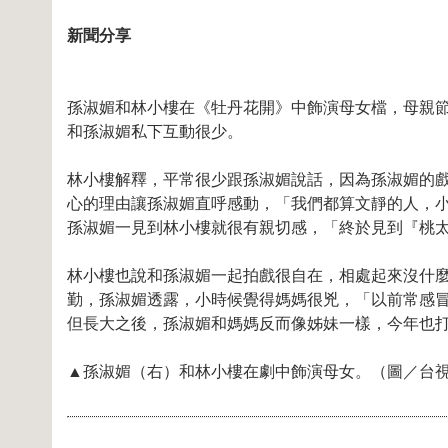
新聞分享
孫淑媚和林小樓在《牡丹花開》中飾演母女檔，母親
和孫淑媚私下互動很少。
林小樓解釋，平常很少跟孫淑媚說話，因為孫淑媚的
心的理由讓孫淑媚直呼感動，「我們都算文靜的人，
孫淑媚一見到林小樓就很有親切感，「終於見到『桃
林小樓也說和孫淑媚一起拍戲很自在，相處起來沒什
勤，孫淑媚透露，小時候覺得媽媽很兇，「以前常感
但長大之後，孫淑媚和媽媽反而像姊妹一樣，今年也
▲孫淑媚（右）和林小樓在劇中飾演母女。（圖／台視，20