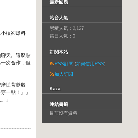
最新回應
站台人氣
累積人氣：
2,127
林小樓卻爆料，
當日人氣：
0
訂閱本站
她聊天。這麼貼
第一次合作，但
RSS訂閱
(
如何使用RSS
)
加入訂閱
按摩搥背獻殷
Kaza
多穿一點！』」
來。」
連結書籤
目前沒有資料