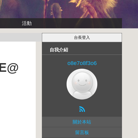
活動
自我介紹
o8e7o8f3o6
E@
關於本站
留言板