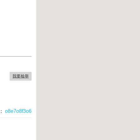
我要檢舉
：
o8e7o8f3o6