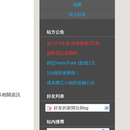
地圖
加入好友
站方公告
加入PS女孩 組隊瘋搶2百萬
超取登記送咖啡
綁定Hami Point 1點抵1元
1分鐘快速揪痛！
成為獨立小姐的滾錢心法
等相關資訊
好友列表
好友的新聞台Blog
站內搜尋