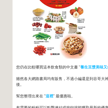
您仍在比較哪買這本飲食類的中文書 "
養生豆漿美味又
雖然各大網路書局均有販售，不過小編還是到谷哥大神和
後。
幫您整理出來在 "
這裡
" 最優惠啦。
有需要的粉粉可以點擊連結或按鈕就能獲取最新的優惠