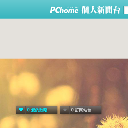
0
0
愛的鼓勵
訂閱站台