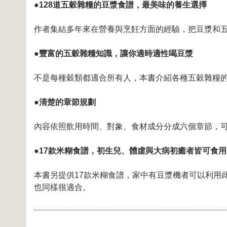
●128道五穀雜糧的豆漿食譜，最美味的養生選擇
作者集結多年來在營養與烹飪方面的經驗，把豆漿和
●豐富的五穀雜糧知識，讓你適時適性喝豆漿
不是每種穀類都適合所有人，本書介紹各種五穀雜糧
●清楚的章節規劃
內容依照飲用時間、對象、食材成分分成六個章節，
●17款米糊食譜，初生兒、體虛與大病初癒者皆可食用
本書另提供17款米糊食譜，家中有豆漿機者可以利用
也同樣很適合。