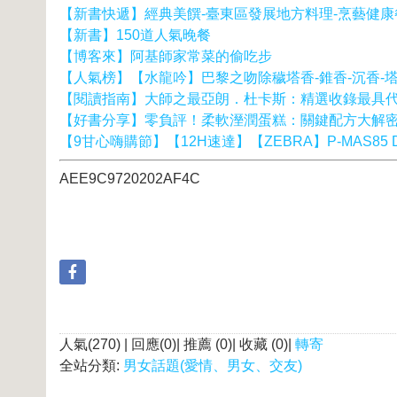
【新書快遞】經典美饌-臺東區發展地方料理-烹藝健
【新書】150道人氣晚餐
【博客來】阿基師家常菜的偷吃步
【人氣榜】【水龍吟】巴黎之吻除穢塔香-錐香-沉香-塔香
【閱讀指南】大師之最亞朗．杜卡斯：精選收錄最具
【好書分享】零負評！柔軟溼潤蛋糕：關鍵配方大解
【9甘心嗨購節】【12H速達】【ZEBRA】P-MAS85 De
AEE9C9720202AF4C
人氣(270) | 回應(0)| 推薦 (
0
)| 收藏 (
0
)|
轉寄
全站分類:
男女話題(愛情、男女、交友)