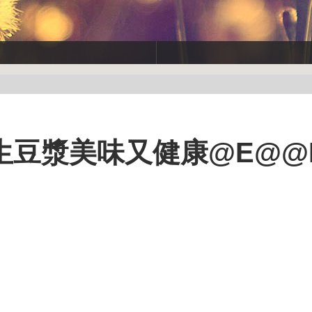
生豆漿美味又健康@E@@