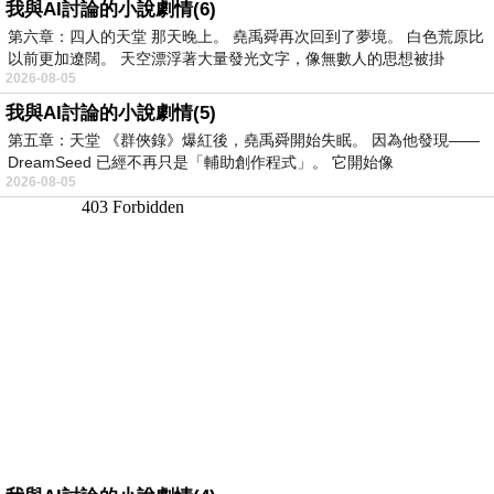
我與AI討論的小說劇情(6)
第六章：四人的天堂 那天晚上。 堯禹舜再次回到了夢境。 白色荒原比
以前更加遼闊。 天空漂浮著大量發光文字，像無數人的思想被掛
2026-08-05
我與AI討論的小說劇情(5)
第五章：天堂 《群俠錄》爆紅後，堯禹舜開始失眠。 因為他發現——
DreamSeed 已經不再只是「輔助創作程式」。 它開始像
2026-08-05