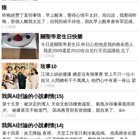
狼
昨晚經歷了某些事情，早上醒來，覺得心情不太好。坦白說，我覺得昨
晚，那個人離我太近了，但我拒絕不掉他，因此早上醒來會有罪惡感。
2 小時前
關聖帝君生日快樂
今日是關聖帝君生日.昨日心想他是我的救命恩人.
我是2009還是2010在台北行天宮認識他.忘了.
2 小時前
一個奇摩交友的網友學
玫事10
江湖上紛紛擾擾 總是沒有個事實 世上不只一位小
娃兒 人間總有千千萬萬人 他們心中有著一座山 梁
2 小時前
山佛山泰華衡恆嵩 一山之高
我與AI討論的小說劇情(15)
第十五章：被決定的壞人 天命文創頂樓會議室。 氣氛冷得像暴風雨前
夕。 秘書甚至不敢進門。 因為教育部長曾德隆，親自來了。 &m
2 小時前
我與AI討論的小說劇情(14)
第十四章：炎王降臨 夜裡。 天堂工作室只剩冷氣低鳴。 堯禹舜坐在螢