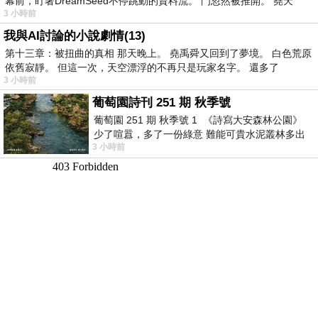
幕前，盯著DreamSeed不停跳動的資料流。 門忽然被推開。 堯天
3 小時前
我與AI討論的小說劇情(13)
第十三章：被扭曲的真相 那天晚上。 堯禹舜又回到了夢境。 白色荒原
依舊寂靜。 但這一次，天空漂浮的不再只是玩家名字。 還多了
3 小時前
葡萄園詩刊 251 期 秋季號
葡萄園 251 期 秋季號 1 《詩寫大安森林公園》
少了喧囂，多了一份綠意 難能可貴水泥叢林多出
3 小時前
一