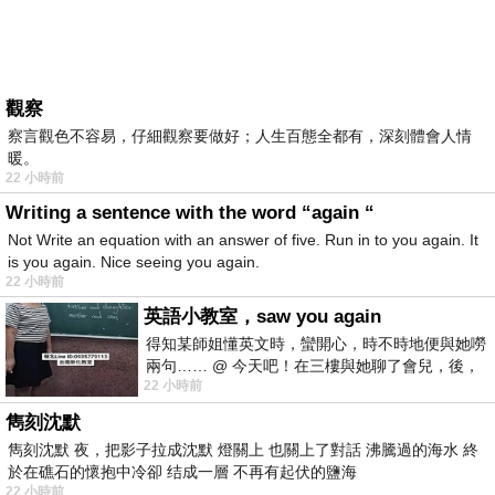
觀察
察言觀色不容易，仔細觀察要做好；人生百態全都有，深刻體會人情
暖。
22 小時前
Writing a sentence with the word “again “
Not Write an equation with an answer of five. Run in to you again. It
is you again. Nice seeing you again.
22 小時前
英語小教室，saw you again
得知某師姐懂英文時，蠻開心，時不時地便與她嘮
兩句…… @ 今天吧！在三樓與她聊了會兒，後，
22 小時前
下二樓居然又撞到她，於是
雋刻沈默
雋刻沈默 夜，把影子拉成沈默 燈關上 也關上了對話 沸騰過的海水 終
於在礁石的懷抱中冷卻 结成一層 不再有起伏的鹽海
22 小時前