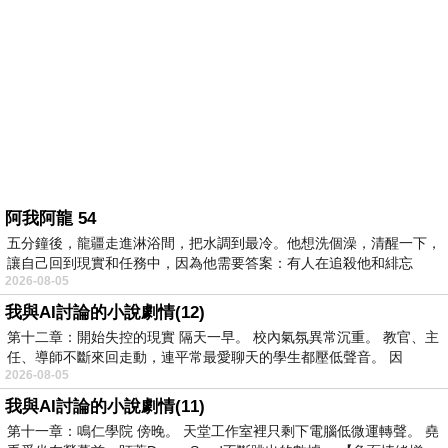
阿我阿龍 54
五分鐘後，龍疆走進淋浴間，把水調到最冷。他想洗個澡，清醒一下，
讓自己回到現實和任務中，因為他需要答案：有人在追殺他和緋忘
2026-08-05
我與AI討論的小說劇情(12)
第十二章：開始失控的現實 隔天一早。 校內氣氛異常沉重。 教官、主
任、導師不斷來回走動，連平常最愛聊天的學生都壓低聲音。 因
2026-08-05
我與AI討論的小說劇情(11)
第十一章：鳴仁學院 傍晚。 天堂工作室裡只剩下電腦低微運轉聲。 堯