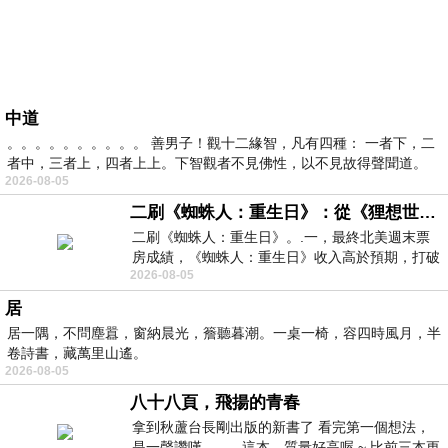
中道
。。。。。。。。。。 善男子！觀十二緣智，凡有四種： 一者下，二
者中，三者上，四者上上。下智觀者不見佛性，以不見故得聲聞道。
2026-08-05
二刷《蜘蛛人：重生日》：從《狸想世界》到《怪奇物語》
二刷《蜘蛛人：重生日》。.一，最終北美週末票
房成績，《蜘蛛人：重生日》收入高於預期，打破
2026-08-05
《復仇者聯盟：終局之戰》記錄，成為
居
居一隅，不問塵囂，窗納晨光，簷聽暮潮。一桌一椅，容四時風月，半
卷詩書，藏萬里山遙。
2026-08-05
八十八頁，飛揚的青春
拿到秋蘆台長剛出版的新書了 看完第一個想法，
是一聲讚嘆 這本，質量好高喔 ~ 比前三本更