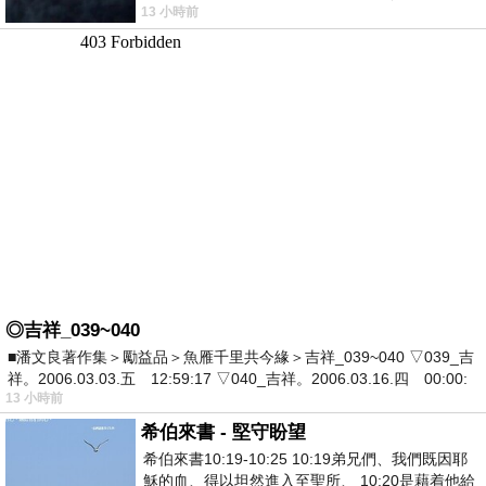
13 小時前
死盯著照片裡的人。那個人確實站在
◎吉祥_039~040
■潘文良著作集＞勵益品＞魚雁千里共今緣＞吉祥_039~040 ▽039_吉
祥。2006.03.03.五 12:59:17 ▽040_吉祥。2006.03.16.四 00:00:
13 小時前
希伯來書 - 堅守盼望
希伯來書10:19-10:25 10:19弟兄們、我們既因耶
穌的血、得以坦然進入至聖所、 10:20是藉着他給