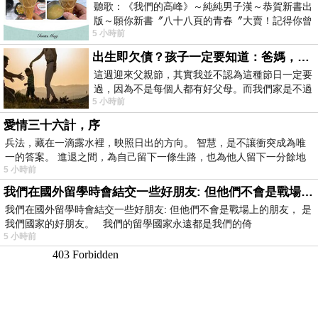
聽歌：《我們的高峰》～純純男子漢～恭賀新書出
版～願你新書〞八十八頁的青春〞大賣！記得你曾
5 小時前
經在我的版留言…「好讚的圖^^感覺大家
出生即欠債？孩子一定要知道：爸媽，其實我不欠你們
這週迎來父親節，其實我並不認為這種節日一定要
過，因為不是每個人都有好父母。而我們家是不過
5 小時前
節的，平時也沒什麼儀式感，生活趨近冷
愛情三十六計，序
兵法，藏在一滴露水裡，映照日出的方向。 智慧，是不讓衝突成為唯
一的答案。 進退之間，為自己留下一條生路，也為他人留下一分餘地
5 小時前
我們在國外留學時會結交一些好朋友: 但他們不會是戰場上的朋友
我們在國外留學時會結交一些好朋友: 但他們不會是戰場上的朋友， 是
我們國家的好朋友。 我們的留學國家永遠都是我們的倚
5 小時前