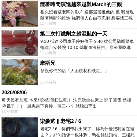
隨著時間演進越來越難Match的三觀
很久沒看葳老闆的影片 這部還蠻推薦的 但 我發現
隨著時間的推進 強調個人自由不忍耐 想要找三觀
11 小時前
接近的不要說對象 連朋友都超
第二次打鐵劑之超混亂的一天
9:30 抵達公司車子停好位子 9:40 從公司騎腳踏車
抵達台安醫院 10:10 聽取血液報告。原來我吃進
11 小時前
去的 B12 彌可保並非沒有吸收而是超
摩斯兄
預祝你們的店「人面桃花相映紅。」
11 小時前
2026/08/06
昨天沒有加班 本來想說些個日誌吧！ 洗完澡坐在床上 開了筆電 然後
停電了！！ 崽崽當下直接一個三小？ 就脫口而出
13 小時前
柒參貳▎老宅2 / 6
老宅2 / 6 - 你們帶我出來了「妳為什麼把我留在裡
面？」那句話像一根冰刺，懸在群組頂端。三樓死