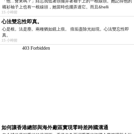
「他…會來嗎？」緋忘我低著頭擺弄著袖子上的一根線頭。她記得他的
襯衫袖子上也有一根線頭，她當時也擺弄過它。而且&helli
15 小時前
心法雙忘性即真。
心是根。法是塵。兩種猶如鏡上痕。 痕垢盡除光始現。心法雙忘性即
真。
15 小時前
如何讓香港總部與海外廠區實現零時差跨國溝通