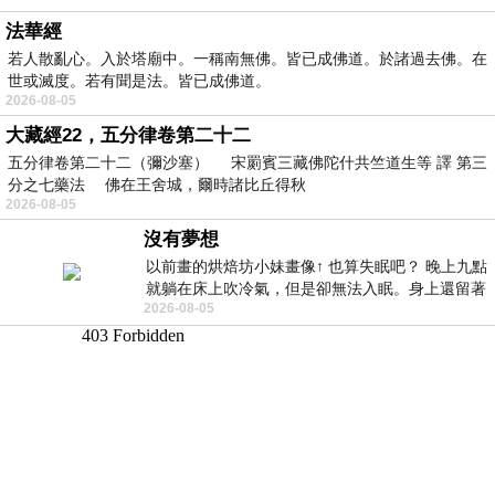
法華經
若人散亂心。入於塔廟中。一稱南無佛。皆已成佛道。於諸過去佛。在
世或滅度。若有聞是法。皆已成佛道。
2026-08-05
大藏經22，五分律卷第二十二
五分律卷第二十二（彌沙塞） 宋罽賓三藏佛陀什共竺道生等 譯 第三
分之七藥法 佛在王舍城，爾時諸比丘得秋
2026-08-05
沒有夢想
以前畫的烘焙坊小妹畫像↑ 也算失眠吧？ 晚上九點
就躺在床上吹冷氣，但是卻無法入眠。身上還留著
2026-08-05
四點多跑的六公里的疲