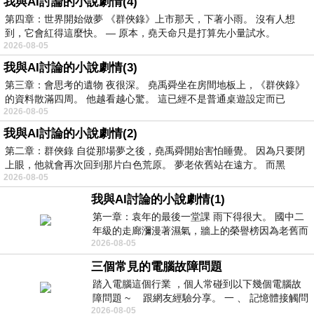
我與AI討論的小說劇情(4)
第四章：世界開始做夢 《群俠錄》上市那天，下著小雨。 沒有人想
到，它會紅得這麼快。 — 原本，堯天命只是打算先小量試水。
2026-08-05
我與AI討論的小說劇情(3)
第三章：會思考的遺物 夜很深。 堯禹舜坐在房間地板上，《群俠錄》
的資料散滿四周。 他越看越心驚。 這已經不是普通桌遊設定而已
2026-08-05
我與AI討論的小說劇情(2)
第二章：群俠錄 自從那場夢之後，堯禹舜開始害怕睡覺。 因為只要閉
上眼，他就會再次回到那片白色荒原。 夢老依舊站在遠方。 而黑
2026-08-05
我與AI討論的小說劇情(1)
第一章：袁年的最後一堂課 雨下得很大。 國中二
年級的走廊瀰漫著濕氣，牆上的榮譽榜因為老舊而
2026-08-05
微微捲起。 堯禹舜站在辦公室外，手
三個常見的電腦故障問題
踏入電腦這個行業 ，個人常碰到以下幾個電腦故
障問題 ~ 跟網友經驗分享。 一 、 記憶體接觸問
2026-08-05
題 : 記憶體即