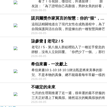
看了ＩＧ視頻，徵信社，外遇規律： 朋
友說：「為了證明自己高顏值，男帥女美的好看，
2026-08-05
且眼光高，我決定一輩子不外遇。」
諾貝爾獎作家莫言的智慧：你的“狠”，才是最好的自我保護
這段話精闢地道出了現代女性在成熟過程中，為了
自我保護與活出自我，所提煉出的一種智慧與鋒芒
2026-08-05
的平衡。 核心解讀與看法
柒參壹▎老宅2 / 5
老宅2 / 5 - 第八個人群組裡陷入了一種近乎窒息的
靜默，沒有人立刻回覆。「你們少了一個。」那行
2026-08-05
字像一顆冰冷的鐵釘，硬生生刺進螢
希伯來書 - 一次獻上
希伯來書10:1-10:18 10:1律法既是將來美事的影
兒、不是本物的真像、總不能藉着每年常獻一樣的
2026-08-05
祭物、叫那近前來的人得以完全。 10
不確定的未來
七月的生理期推遲了近一週，很幸運的最不舒服的
三天正好遇上了颱風假。雖然這次的颱風假放的有
2026-08-05
點虛，因為風雨不大，但這也是最想要的