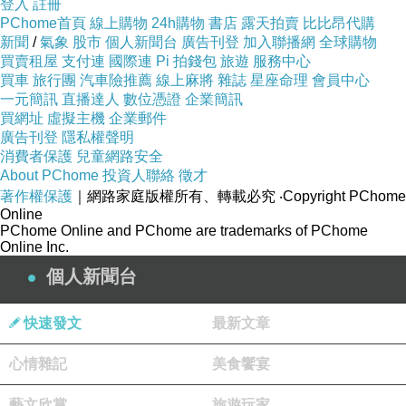
登入
註冊
PChome首頁
線上購物
24h購物
書店
露天拍賣
比比昂代購
新聞
/
氣象
股市
個人新聞台
廣告刊登
加入聯播網
全球購物
買賣租屋
支付連
國際連
Pi 拍錢包
旅遊
服務中心
買車
旅行團
汽車險推薦
線上麻將
雜誌
星座命理
會員中心
一元簡訊
直播達人
數位憑證
企業簡訊
買網址
虛擬主機
企業郵件
廣告刊登
隱私權聲明
消費者保護
兒童網路安全
About PChome
投資人聯絡
徵才
著作權保護
｜網路家庭版權所有、轉載必究
‧Copyright PChome
Online
PChome Online and PChome are trademarks of PChome
Online Inc.
個人新聞台
快速發文
最新文章
心情雜記
美食饗宴
藝文欣賞
旅遊玩家