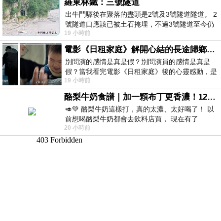
羅東林鐵：三號隧道
出牛鬥驛後在聚落的盡頭是2號及3號隧道隧道。 2
號隧道口應該已被土石掩埋，不過3號隧道至今仍
19 小時前
存在。從台7丙牛鬥橋上往左岸上游方
電影《日租家庭》解開心結的長途歸鄉！能在電影院感受到地理的寬闊和人心的相鄰，真是太棒了！
別問演的感情是真是假？別問演員的感情是真是
假？當我看完電影《日租家庭》後的心靈感動，是
19 小時前
真的。詮釋的情感觸動了人心，就是真情
酪梨牛奶食譜｜加一顆布丁更香濃！120秒完成飲料店級酪梨奶昔｜imami 旗艦豆漿機
🥑💚 酪梨牛奶這樣打，真的太濃、太好喝了！ 以
前想喝酪梨牛奶都會去飲料店買， 現在有了
20 小時前
imami 健康煮藝｜旗艦破壁智慧養生豆漿機，