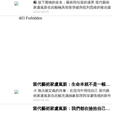
🛍️ 放下萬物的命名：藝術與垃圾的邊界 當代藝術
家盧嵐新在此幅極具前衛突破與批判思維的複合媒
2026-08-05
材新作中，直接將被大眾定義為廢棄物
當代藝術家盧嵐新：生命本就不是一幅能被定義的肖像，在混亂與交疊中拼湊完整的靈魂
🎨 無法被定義的肖像：在混沌中尋找自己 當代藝
術家盧嵐新在此幅充滿抽象肌理與深邃情感的新作
2026-08-05
中，以灰白為基底，交織著塗抹、刮擦與
當代藝術家盧嵐新：我們都在撿拾自己，將散落的情緒與碎片，拼回生命完整的輪廓