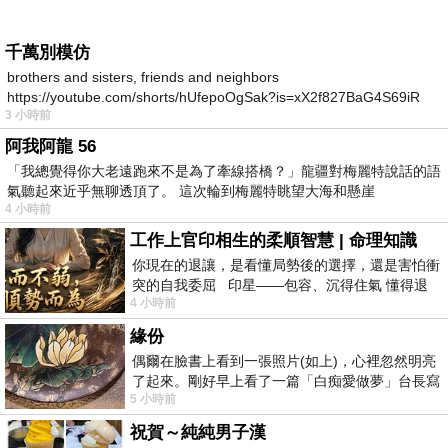
千萬別模仿
brothers and sisters, friends and neighbors
https://youtube.com/shorts/hUfepoOgSak?is=xX2f827BaG4S69iR
3 小時前
https
阿我阿龍 56
「我總覺得你大老遠跑來不是為了牽線搭橋？」龍疆對梅麗特說話的語
氣聽起來近乎無聊透頂了。 這次輪到梅麗特眺望大海和懸崖
4 小時前
工作上官印相生的柔順智慧 | 命理知識
你現在的退讓，是看懂局勢後的選擇，還是害怕衝
突的自我委屈 印星——包容、沉得住氣 懂得退
4 小時前
一步觀察，不會
緣份
偶爾在臉書上看到一張照片(如上)，心裡忽然明亮
了起來。剛好早上看了一篇「白痴愛做夢」台長寫
5 小時前
的貼文，在回顧年輕時瘋狂愛上
祝賀～純純男子漢