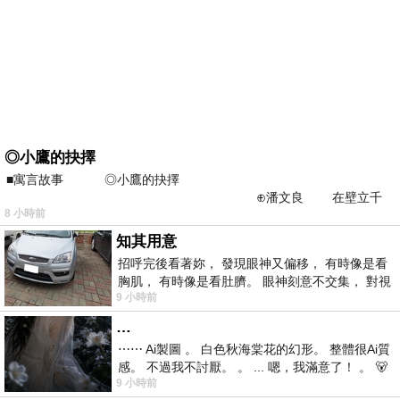
◎小鷹的抉擇
■寓言故事 ◎小鷹的抉擇
⊕潘文良 在壁立千
8 小時前
仞的懸崖上，有一座遮天蔽
知其用意
招呼完後看著妳， 發現眼神又偏移， 有時像是看
胸肌， 有時像是看肚臍。 眼神刻意不交集， 對視
9 小時前
視線不對齊， 讓我很難不
…
⋯⋯ Ai製圖 。 白色秋海棠花的幻形。 整體很Ai質
感。 不過我不討厭。 。 ... 嗯，我滿意了！ 。 🐻
9 小時前
昨中