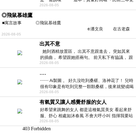
2026-08-05
勝一
◎飛鼠慕雄鷹
■寓言故事 ◎飛鼠慕雄鷹
⊕潘文良 在古老森
2026-08-05
林的底層，住著一隻小飛鼠
出其不意
她到酒精放置區， 出其不意跟進去， 突如其來
的插曲， 希望跟她搭兩句。 前天私下有協議， 跟
2026-08-05
著阿弟丟拉基
….
⋯⋯ Ai製圖 。 好久沒吃到桑椹、洛神花了！ 兒時
很有印象是有吃到完整一顆顆桑椹，後來就變成喝
2026-08-05
桑椹汁。 現在是連喝都沒喝
有氣質又讓人感覺舒服的女人
好希望來跳舞的女人 都是這種氣質美女 看起來舒
服、舒心 相處如沐春風 不會大呼小叫 指揮我要站
2026-08-05
哪個位子 妳老幾？？