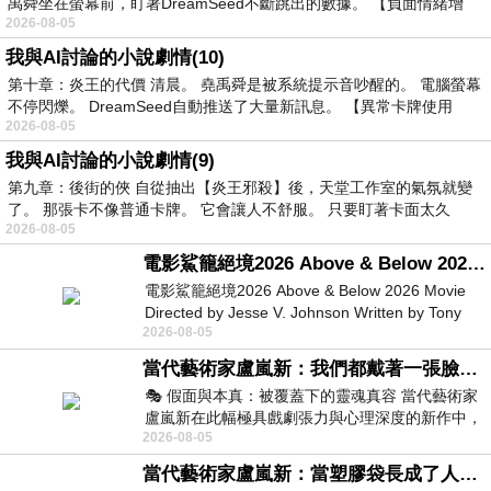
禹舜坐在螢幕前，盯著DreamSeed不斷跳出的數據。 【負面情緒增
2026-08-05
我與AI討論的小說劇情(10)
第十章：炎王的代價 清晨。 堯禹舜是被系統提示音吵醒的。 電腦螢幕
不停閃爍。 DreamSeed自動推送了大量新訊息。 【異常卡牌使用
2026-08-05
我與AI討論的小說劇情(9)
第九章：後街的俠 自從抽出【炎王邪殺】後，天堂工作室的氣氛就變
了。 那張卡不像普通卡牌。 它會讓人不舒服。 只要盯著卡面太久
2026-08-05
電影鯊籠絕境2026 Above & Below 2026 Movie
電影鯊籠絕境2026 Above & Below 2026 Movie
Directed by Jesse V. Johnson Written by Tony
2026-08-05
Giordano Starring Laura Maran
當代藝術家盧嵐新：我們都戴著一張臉，可真正的自己，總藏在那些被塗抹、被覆蓋的痕跡裡
🎭 假面與本真：被覆蓋下的靈魂真容 當代藝術家
盧嵐新在此幅極具戲劇張力與心理深度的新作中，
2026-08-05
運用質感豐富的紙材肌理、墨痕與大膽的
當代藝術家盧嵐新：當塑膠袋長成了人的模樣，我們的目光是否學會了放下偏見？