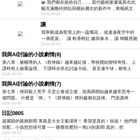
🧩 我們都在撿拾自己…… 當代藝術家盧嵐新在此
幅充滿幾何拼貼與繽紛層次的新作中，將報紙文
2026-08-05
字、彩色剪紙與明亮顏料層層
讓
我寧願成為聖壇上的一蕊燭花， 或遙遠夜空中的
一滴星淚。 讓 軟香輕紅 嫁與春水， 讓 蝴蝶死吻
2026-08-05
夏日最後一瓣玫瑰， 讓
我與AI討論的小說劇情(8)
第八章：被輔導的人 《群俠錄》越來越紅後，學校開始變得奇怪。 上
課時有人偷看論壇。 下課時全班在討論卡組。 甚至連午休，都有人
2026-08-05
我與AI討論的小說劇情(7)
第七章：俠與殺人兇手 天堂公會成立後，堯禹舜開始越來越常思考一
個問題。 什麼是「俠」？ 《群俠錄》裡到處都在談俠。 門派講俠
2026-08-05
日記0805
趙麗穎的復婚新聞 果真是大女主氣場呀！ 希望是真的！祝福！ 他們很
班配，小孩想想很可愛 ~~~ 睡覺前爬到一堆LV的新聞 真的，把
2026-08-05