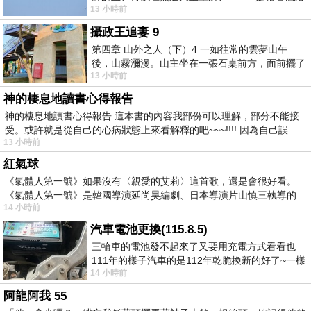
13 小時前
我們開了一條又新又活的路從幔子經過
攝政王追妻 9
第四章 山外之人（下）4 一如往常的雲夢山午
後，山霧瀰漫。山主坐在一張石桌前方，面前擺了
13 小時前
一盤未下完的棋盤，還有一壺茶與兩只冒
神的棲息地讀書心得報告
神的棲息地讀書心得報告 這本書的內容我部份可以理解，部分不能接
受。或許就是從自己的心病狀態上來看解釋的吧~~~!!!! 因為自己誤
13 小時前
紅氣球
《氣體人第一號》如果沒有〈親愛的艾莉〉這首歌，還是會很好看。
《氣體人第一號》是韓國導演延尚昊編劇、日本導演片山慎三執導的
14 小時前
汽車電池更換(115.8.5)
三輪車的電池發不起來了又要用充電方式看看也
111年的樣子汽車的是112年乾脆換新的好了~一樣
14 小時前
在阿炮電池買的漲了一百多塊吧
阿龍阿我 55