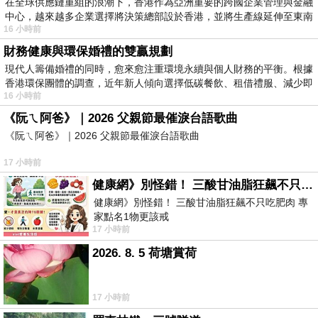
在全球供應鏈重組的浪潮下，香港作為亞洲重要的跨國企業管理與金融
中心，越來越多企業選擇將決策總部設於香港，並將生產線延伸至東南
16 小時前
財務健康與環保婚禮的雙贏規劃
現代人籌備婚禮的同時，愈來愈注重環境永續與個人財務的平衡。根據
香港環保團體的調查，近年新人傾向選擇低碳餐飲、租借禮服、減少即
16 小時前
《阮ㄟ阿爸》｜2026 父親節最催淚台語歌曲
《阮ㄟ阿爸》｜2026 父親節最催淚台語歌曲
17 小時前
健康網》別怪錯！ 三酸甘油脂狂飆不只吃肥肉 專家點名1物更該戒
健康網》別怪錯！ 三酸甘油脂狂飆不只吃肥肉 專
家點名1物更該戒
17 小時前
https://health.ltn.com.tw/article/breakingnews/55
2026. 8. 5 荷塘賞荷
17 小時前