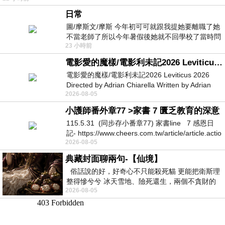
日常
圖/摩斯文/摩斯 今年初可可就跟我提她要離職了她
不當老師了所以今年暑假後她就不回學校了當時問
23 小時前
她不是很喜歡幼幼班的小朋友嗎捨得不
電影愛的魔樣/電影利未記2026 Leviticus 2026
電影愛的魔樣/電影利未記2026 Leviticus 2026
Directed by Adrian Chiarella Written by Adrian
2026-08-05
Chiarella Starring Joe Bird
小護師番外章77 >家書 7 匱乏教育的深意
115.5.31 (同步存小番章77) 家書line 7 感恩日
記- https://www.cheers.com.tw/article/article.actio
2026-08-05
典藏封面聊兩句-【仙境】
俗話說的好，好奇心不只能殺死貓 更能把衛斯理
整得慘兮兮 冰天雪地、險死還生，兩個不貪財的
2026-08-05
人尋什麼寶？ 人家追尋愛情還