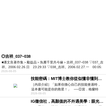
◎吉祥_037~038
■潘文良著作集＞勵益品＞魚雁千里共今緣＞吉祥_037~038 ▽037_吉
祥。2006.02.26.日 23:29:33 ▽038_吉祥。2006.02.27.一 00:05:
2026-08-05
技能密碼：MIT博士教你從似懂非懂到穩定輸出，把專業變事業的職能升級攻略 /麥特．比恩(容錯)
［內容介紹］「如果你擔心自己的技能會過時，
這本書可能是你的救星！」 ──亞當．格蘭特
2026-08-05
（Adam Grant），《
IG徵信社，高顏值的不外遇美學：眼光太高也是一種防禦，為了證明我長得好看，我決定一輩子不外遇！