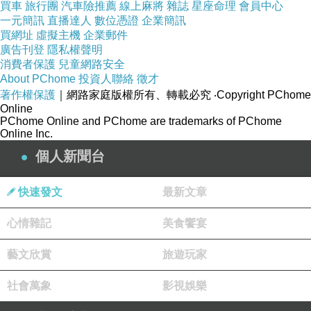
買車
旅行團
汽車險推薦
線上麻將
雜誌
星座命理
會員中心
一元簡訊
直播達人
數位憑證
企業簡訊
買網址
虛擬主機
企業郵件
超好的品質:
廣告刊登
隱私權聲明
消費者保護
兒童網路安全
About PChome
投資人聯絡
徵才
夏天必備-漢方草本衛生棉
著作權保護
｜網路家庭版權所有、轉載必究
‧Copyright PChome
Online
PChome Online and PChome are trademarks of PChome
紐約風味爆米花 椒鹽檸檬
Online Inc.
個人新聞台
快速發文
最新文章
心情雜記
美食饗宴
藝文欣賞
旅遊玩家
社會萬象
影視娛樂