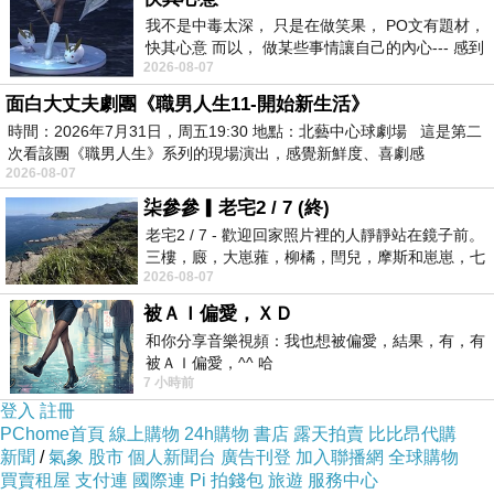
我不是中毒太深， 只是在做笑果， PO文有題材，
快其心意 而以， 做某些事情讓自己的內心--- 感到
一定要推薦:
2026-08-07
愉快。
面白大丈夫劇團《職男人生11-開始新生活》
時間：2026年7月31日，周五19:30 地點：北藝中心球劇場 這是第二
次看該團《職男人生》系列的現場演出，感覺新鮮度、喜劇感
亞洲各地狂銷熱賣品。
2026-08-07
柒參參▎老宅2 / 7 (終)
老宅2 / 7 - 歡迎回家照片裡的人靜靜站在鏡子前。
口味眾多且獨具特色。
三樓，廄，大崽蕥，柳橘，閆兒，摩斯和崽崽，七
2026-08-07
個人整整齊齊地站在鏡框之外，如同
被ＡＩ偏愛，ＸＤ
和你分享音樂視頻：我也想被偏愛，結果，有，有
日本怪獸美妝學院
被ＡＩ偏愛，^^ 哈
7 小時前
好風味口感佳變化多。
登入
註冊
PChome首頁
線上購物
24h購物
書店
露天拍賣
比比昂代購
新聞
/
氣象
股市
個人新聞台
廣告刊登
加入聯播網
全球購物
買賣租屋
支付連
國際連
Pi 拍錢包
旅遊
服務中心