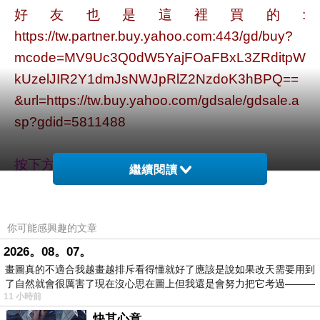
好友也是這裡買的:
https://tw.partner.buy.yahoo.com:443/gd/buy?
mcode=MV9Uc3Q0dW5YajFOaFBxL3ZRditpW
kUzelJIR2Y1dmJsNWJpRlZ2NzdoK3hBPQ==
&url=https://tw.buy.yahoo.com/gdsale/gdsale.a
sp?gdid=5811488
按下方看詳細規格^^
繼續閱讀
你可能感興趣的文章
17Life,一起團購一起吃美食,五星級飯店也上線
2026。08。07。
畫圖真的不適合我越畫越排斥看得懂就好了應該是說如果改天需要用到
囉!限時限量快搶吧!
了自然就會很厲害了現在沒心思在圖上但我還是會努力把它考過———
11 小時前
快其心意