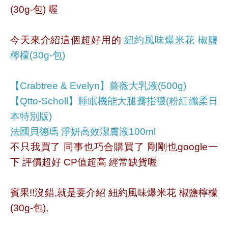
(30g-包) 喔
今天來介紹這個超好用的
紐約風味爆米花 椒鹽
檸檬(30g-包)
【Crabtree & Evelyn】薔薇大乳液(500g)
【Qtto-Scholl】睡眠機能大腿露指襪(粉紅纖柔日
本特別版)
法國貝德瑪 淨妍高效潔膚液100ml
不只我買了 同事也巧合購買了 剛剛也google一
下 評價超好 CP值超高 經常缺貨喔
賓果!!沒錯,就是要介紹 紐約風味爆米花 椒鹽檸檬
(30g-包),