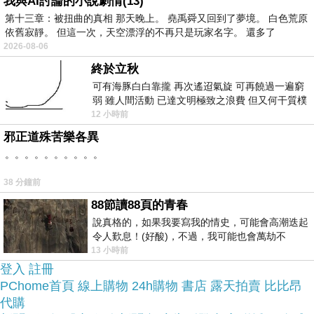
我與AI討論的小說劇情(13)
球褲-男(灰藍色)的推薦開箱文及心得分享!
第十三章：被扭曲的真相 那天晚上。 堯禹舜又回到了夢境。 白色荒原
依舊寂靜。 但這一次，天空漂浮的不再只是玩家名字。 還多了
找了很多【V.TEAM】雙面穿吸排籃球褲-男(灰藍色)
2026-08-06
評論跟比價的結果，還有哪裡買最便宜划算，發現
終於立秋
它真的很不錯!!
可有海豚白白靠攏 再次遙迢氣旋 可再饒過一遍窮
弱 雖人間活動 已達文明極致之浪費 但又何干質樸
者 只能白白陪葬
12 小時前
品質有保障又有七天鑑
而且在網路上購買，
邪正道殊苦樂各異
賞期，不滿意可以退貨也不用擔心買
。。。。。。。。。。
貴!
38 分鐘前
88節讀88頁的青春
服務這麼優，當然在網路購物最好啦~~
一定要來看
說真格的，如果我要寫我的情史，可能會高潮迭起
看【V.TEAM】雙面穿吸排籃球褲-男(灰藍色)~~
令人歎息！(好酸)，不過，我可能也會萬劫不
復...，每天跪鍵盤還是被判了花心的罪
13 小時前
登入
註冊
商品網址:
PChome首頁
線上購物
24h購物
書店
露天拍賣
比比昂
代購