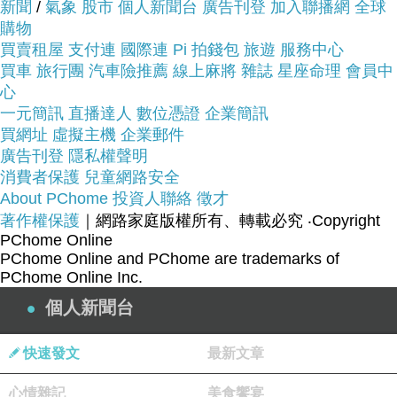
新聞
/
氣象
股市
個人新聞台
廣告刊登
加入聯播網
全球
購物
買賣租屋
支付連
國際連
Pi 拍錢包
旅遊
服務中心
買車
旅行團
汽車險推薦
線上麻將
雜誌
星座命理
會員中
心
一元簡訊
直播達人
數位憑證
企業簡訊
品號：2631726
買網址
虛擬主機
企業郵件
廣告刊登
隱私權聲明
消費者保護
兒童網路安全
About PChome
投資人聯絡
徵才
★100%純棉素材穿著舒適柔順
著作權保護
｜網路家庭版權所有、轉載必究
‧Copyright
★經典版型春夏帥氣百搭款!
PChome Online
★各部位雙層車縫不易鬆垮變形。
PChome Online and PChome are trademarks of
PChome Online Inc.
★美式風格經典校園、樂活時尚。
個人新聞台
★台灣製造
快速發文
最新文章
心情雜記
美食饗宴