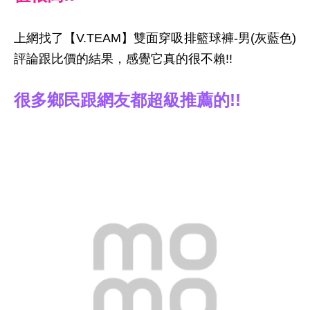
上網找了【V.TEAM】雙面穿吸排籃球褲-男(灰藍色)
評論跟比價的結果，感覺它真的很不賴!!
很多鄉民跟網友都超級推薦的!!