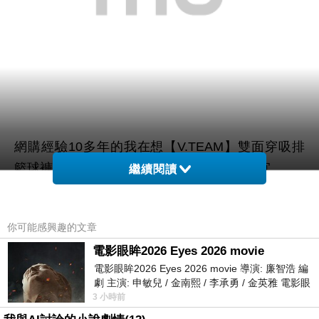
網購經驗10多年的我在想【V.TEAM】雙面穿吸排
籃球褲-男(灰藍色)在網路上買應該會比較便宜，
繼續閱讀
而且24小時都能買，上網慢慢挑選，慢慢比價，不
你可能感興趣的文章
這麼方便當
用等店家開門也不用看店員臉色，
電影眼眸2026 Eyes 2026 movie
然選擇在網路上購買~~
電影眼眸2026 Eyes 2026 movie 導演: 廉智浩 編
劇 主演: 申敏兒 / 金南熙 / 李承勇 / 金英雅 電影眼
眸2026描述攝影師徐珍因遺
於是我也參考了其他網友【V.TEAM】雙面穿吸排籃
3 小時前