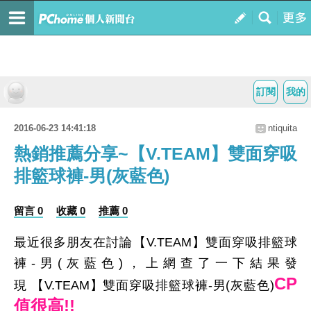
訂閱
我的
2016-06-23 14:41:18
ntiquita
熱銷推薦分享~【V.TEAM】雙面穿吸
排籃球褲-男(灰藍色)
留言 0
收藏 0
推薦 0
最近很多朋友在討論【V.TEAM】雙面穿吸排籃球
褲-男(灰藍色)，上網查了一下結果發
CP
現 【V.TEAM】雙面穿吸排籃球褲-男(灰藍色)
值很高!!