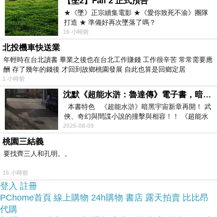
【墜2】Fall 2 正式預告
★《墜》正宗續集電影 ★《愛你致死不渝》團隊
打造 ★ 準備好再次墜落了嗎？
於是我也參考了其他網友【HAMILTON 漢米爾頓】
16 小時前
Khaki 飛行員自動上鍊機械錶(H70615133)的推薦開
北投機車快送業
箱文及心得分享!
年輕時在台北讀書 畢業之後也在台北工作賺錢 工作很辛苦 常常需要應
酬 存了幾年的錢後 才回到故鄉桃園發展 自此也算是回鄉定居
1 小時前
找了很多【HAMILTON 漢米爾頓】Khaki 飛行員自
沈默《超能水滸：魯達傳》電子書，暗黑宇宙新章，一一五年八月璀璨上架！
動上鍊機械錶(H70615133)評論跟比價的結果，還
本書特色 《超能水滸》暗黑宇宙新章再開！ 武
有哪裡買最便宜划算，發現它真的很不錯!!
俠、奇幻與間諜小說的撞擊與相容！！ 《超能水
滸》系列第四部
2026-08-09
桃園三結義
品質有保障又有七天鑑
而且在網路上購買，
要找齊三人和孔明。。
賞期，不滿意可以退貨也不用擔心買
16 小時前
貴!
登入
註冊
PChome首頁
線上購物
24h購物
書店
露天拍賣
比比昂
服務這麼優，當然在網路購物最好啦~~
一定要來看
代購