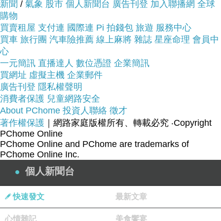
新聞
/
氣象
股市
個人新聞台
廣告刊登
加入聯播網
全球
看【HAMILTON 漢米爾頓】Khaki 飛行員自動上鍊
購物
機械錶(H70615133)~~
買賣租屋
支付連
國際連
Pi 拍錢包
旅遊
服務中心
買車
旅行團
汽車險推薦
線上麻將
雜誌
星座命理
會員中
商品網址:
心
一元簡訊
直播達人
數位憑證
企業簡訊
買網址
虛擬主機
企業郵件
廣告刊登
隱私權聲明
消費者保護
兒童網路安全
About PChome
投資人聯絡
徵才
著作權保護
｜網路家庭版權所有、轉載必究
‧Copyright
PChome Online
品號：2301407
PChome Online and PChome are trademarks of
PChome Online Inc.
個人新聞台
原廠公司貨
快速發文
最新文章
具備日期視窗式顯示
安全式摺疊錶扣
心情雜記
美食饗宴