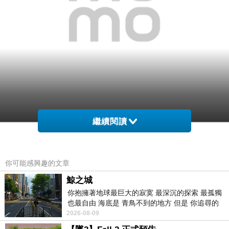
繼續閱讀
網購經驗10多年的我在想【HAMILTON 漢米爾頓】
Khaki 飛行員自動上鍊機械錶(H70615133)在網路上
你可能感興趣的文章
買應該會比較便宜，
鯨之城
你抱擁著地球最巨大的寂寞 最深沉的探索 最孤獨
而且24小時都能買，上網慢慢挑選，慢慢比價，不
也最自由 海底是 青鳥不到的地方 但是 你追尋的
這麼方便當
用等店家開門也不用看店員臉色，
幸福 可以比珍珠更
2026-08-09
然選擇在網路上購買~~