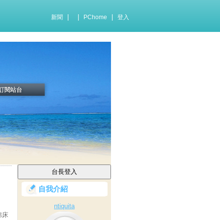
|
|
|
新聞
PChome
登入
訂閱站台
自我介紹
ntiquita
棉床