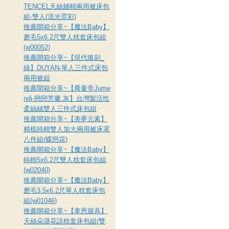
TENCEL天絲舖棉兩用被床包
組-雙人(流光霓彩)
推薦開箱分享~【魔法Baby】
磨毛5x6.2尺雙人枕套床包組
(w00052)
推薦開箱分享~【現代復刻_
綠】DUYAN-單人三件式床包
兩用被組
推薦開箱分享~【喬曼帝Jume
ndi-戀戀芳馨.灰】台灣製活性
柔絲絨雙人三件式床包組
推薦開箱分享~【美夢元素】
精梳純棉雙人加大兩用被床罩
八件組(蝶戀花)
推薦開箱分享~【魔法Baby】
純棉5x6.2尺雙人枕套床包組
(w02040)
推薦開箱分享~【魔法Baby】
磨毛3.5x6.2尺單人枕套床包
組(w01046)
推薦開箱分享~【韋恩寢具】
天絲朵謎花語枕套床包組(雙