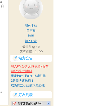
絲
】台
關於本站
留言板
地圖
加入好友
愛的鼓勵：
0
文章篇數：
1,855
站方公告
加入PS女孩 組隊瘋搶2百萬
超取登記送咖啡
綁定Hami Point 1點抵1元
1分鐘快速揪痛！
成為獨立小姐的滾錢心法
ta
好友列表
好友的新聞台Blog