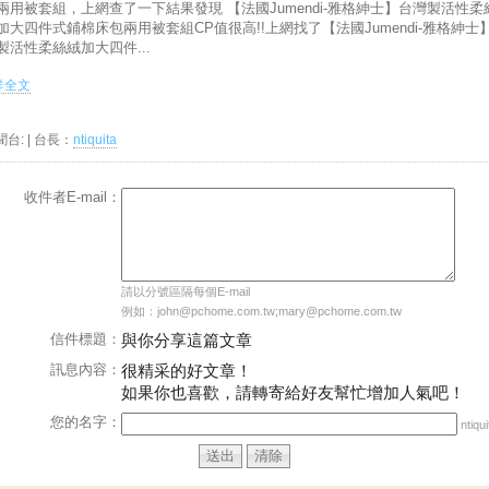
兩用被套組，上網查了一下結果發現 【法國Jumendi-雅格紳士】台灣製活性柔
加大四件式鋪棉床包兩用被套組CP值很高!!上網找了【法國Jumendi-雅格紳士
製活性柔絲絨加大四件...
.詳全文
聞台:
| 台長：
ntiquita
收件者E-mail：
請以分號區隔每個E-mail
例如：john@pchome.com.tw;mary@pchome.com.tw
信件標題：
與你分享這篇文章
訊息內容：
很精采的好文章！
如果你也喜歡，請轉寄給好友幫忙增加人氣吧！
您的名字：
ntiqui