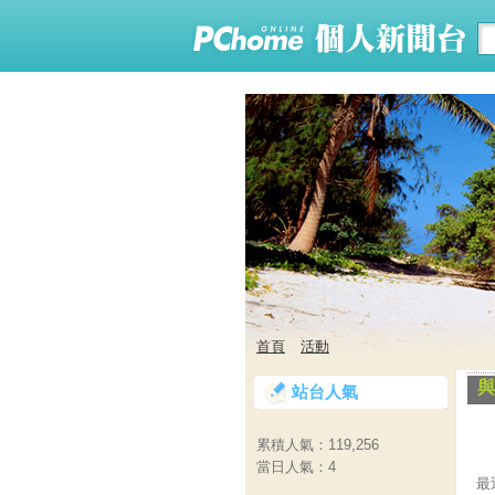
首頁
活動
與
站台人氣
累積人氣：
119,256
當日人氣：
4
最