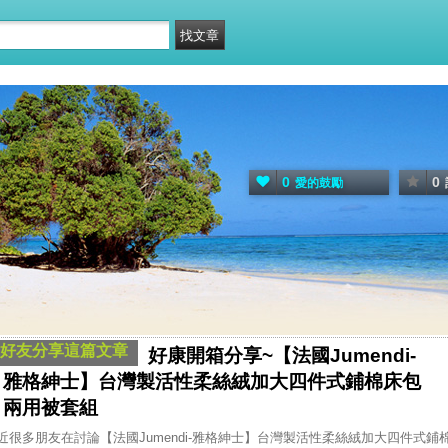
0
0
愛的鼓勵
好友分享這篇文章
好康開箱分享~【法國Jumendi-
雅格紳士】台灣製活性柔絲絨加大四件式鋪棉床包
兩用被套組
近很多朋友在討論【法國Jumendi-雅格紳士】台灣製活性柔絲絨加大四件式鋪